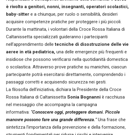
è rivolto a genitori, nonni, insegnanti, operatori scolastici,
baby-sitter
e a chiunque, per ruolo o sensibilità, desideri
acquisire competenze pratiche per proteggere i più piccoli.
Durante la mattinata, i volontari della Croce Rossa Italiana di
Caltanissetta specializzati guideranno i partecipanti
nell’apprendimento delle
tecniche di disostruzione delle vie
aeree in età pediatrica,
una delle emergenze più frequenti e
insidiose che possono verificarsi nella quotidianità domestica
o scolastica. Attraverso prove pratiche su manichini, ciascun
partecipante potrà esercitarsi direttamente, comprendendo i
passaggi corretti e acquisendo sicurezza nei gesti.
La filosofia dell’iniziativa, dichiara la Presidente della Croce
Rossa Italiana di Caltanissetta
Sonia Bognanni
è racchiusa
nel messaggio che accompagna la campagna
informativa:
“
Conoscere oggi, proteggere domani. Piccole
manovre possono fare una grande differenza.
”
Una frase che
sintetizza l’importanza della prevenzione e della formazione,
strumenti fondamentali per ridurre i rischi e intervenire