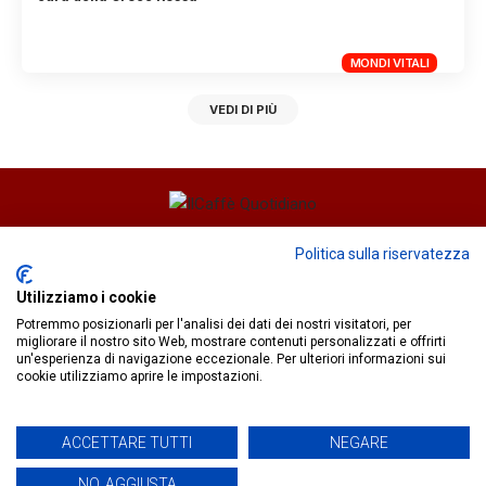
MONDI VITALI
VEDI DI PIÙ
Direttore responsabile
Fiorella Falci
Politica sulla riservatezza
93100 Caltanissetta (CL)
Utilizziamo i cookie
redazione@ilcaffequotidiano.online
Potremmo posizionarli per l'analisi dei dati dei nostri visitatori, per
C.F. 92076900858
migliorare il nostro sito Web, mostrare contenuti personalizzati e offrirti
Chi siamo
un'esperienza di navigazione eccezionale. Per ulteriori informazioni sui
Privacy & Cookie Policy
cookie utilizziamo aprire le impostazioni.
ACCETTARE TUTTI
NEGARE
IlCaffèQuotidiano.online è una testata giornalistica registrata
presso il Tribunale di Caltanissetta n.02/2024 del 17/07/2024 |
NO, AGGIUSTA