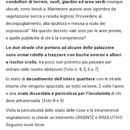
conduttori di terreni, suoli, giardini ed aree verdi
ovunque
ubicati, sono tenuti a: Mantenere queste aree sgombre da
vegetazione secca e residui legnosi; Provvedere al
decespugliamento, alla ripulitura e messa a nudo dei
soprassuoli”. Ma questo decreto vale solo per le aree private,
e quelle pubbliche di chi è la competenza?
Le due strade che portano ad alcune delle palazzine
sono ormai ridotte a trazzere con buche enormi e alberi
a rischio crollo
, tra poco non potremo più passare per
entrare nelle nostre abitazioni (foto n. 4, 5, 6 e 7)
lo stato di
decadimento dell’intero quartiere
con le strade
interne che vengono spazzate, se tutto va bene, 2 volte l’anno
e una
scala dissestata e pericolosa per l’incolumità
di chi
deve attraversarla. (foto 8 e 9)
Vista la pericolosità dello stato delle cose e le innumerevoli
segnalazioni, si chiede un intervento URGENTE e RISOLUTIVO.
Seguono nove firme