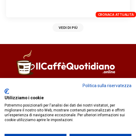
CRONACA ATTUALITÀ
VEDI DI PIÙ
Direttore responsabile
Fiorella Falci
Politica sulla riservatezza
93100 Caltanissetta (CL)
Utilizziamo i cookie
redazione@ilcaffequotidiano.online
Potremmo posizionarli per l'analisi dei dati dei nostri visitatori, per
C.F. 92076900858
migliorare il nostro sito Web, mostrare contenuti personalizzati e offrirti
Chi siamo
un'esperienza di navigazione eccezionale. Per ulteriori informazioni sui
Privacy & Cookie Policy
cookie utilizziamo aprire le impostazioni.