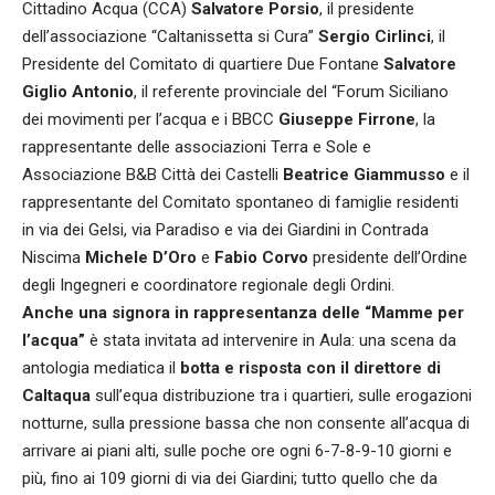
Cittadino Acqua (CCA)
Salvatore Porsio
, il presidente
dell’associazione “Caltanissetta si Cura”
Sergio Cirlinci
, il
Presidente del Comitato di quartiere Due Fontane
Salvatore
Giglio Antonio
, il referente provinciale del “Forum Siciliano
dei movimenti per l’acqua e i BBCC
Giuseppe Firrone
, la
rappresentante delle associazioni Terra e Sole e
Associazione B&B Città dei Castelli
Beatrice Giammusso
e il
rappresentante del Comitato spontaneo di famiglie residenti
in via dei Gelsi, via Paradiso e via dei Giardini in Contrada
Niscima
Michele D’Oro
e
Fabio Corvo
presidente dell’Ordine
degli Ingegneri e coordinatore regionale degli Ordini.
Anche una signora in rappresentanza delle “Mamme per
l’acqua”
è stata invitata ad intervenire in Aula: una scena da
antologia mediatica il
botta e risposta con il direttore di
Caltaqua
sull’equa distribuzione tra i quartieri, sulle erogazioni
notturne, sulla pressione bassa che non consente all’acqua di
arrivare ai piani alti, sulle poche ore ogni 6-7-8-9-10 giorni e
più, fino ai 109 giorni di via dei Giardini; tutto quello che da