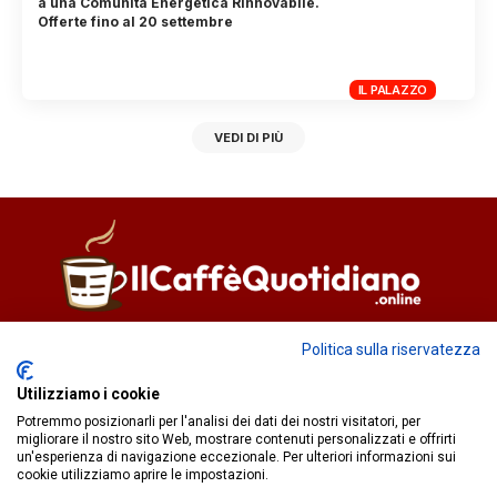
a una Comunità Energetica Rinnovabile.
Offerte fino al 20 settembre
IL PALAZZO
VEDI DI PIÙ
Direttore responsabile
Fiorella Falci
Politica sulla riservatezza
93100 Caltanissetta (CL)
Utilizziamo i cookie
redazione@ilcaffequotidiano.online
Potremmo posizionarli per l'analisi dei dati dei nostri visitatori, per
C.F. 92076900858
migliorare il nostro sito Web, mostrare contenuti personalizzati e offrirti
Chi siamo
un'esperienza di navigazione eccezionale. Per ulteriori informazioni sui
Privacy & Cookie Policy
cookie utilizziamo aprire le impostazioni.