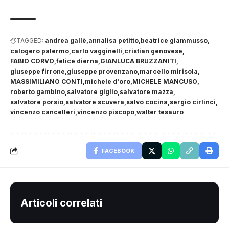
TAGGED:
andrea gallè
annalisa petitto
beatrice giammusso
calogero palermo
carlo vagginelli
cristian genovese
FABIO CORVO
felice dierna
GIANLUCA BRUZZANITI
giuseppe firrone
giuseppe provenzano
marcello mirisola
MASSIMILIANO CONTI
michele d'oro
MICHELE MANCUSO
roberto gambino
salvatore giglio
salvatore mazza
salvatore porsio
salvatore scuvera
salvo cocina
sergio cirlinci
vincenzo cancelleri
vincenzo piscopo
walter tesauro
FACEBOOK
Articoli correlati