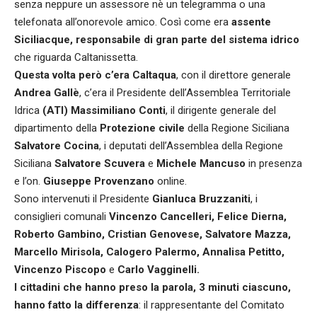
senza neppure un assessore nè un telegramma o una
telefonata all’onorevole amico. Così come era
assente
Siciliacque, responsabile di gran parte del sistema idrico
che riguarda Caltanissetta.
Questa volta però c’era Caltaqua
, con il direttore generale
Andrea Gallè
, c’era il Presidente dell’Assemblea Territoriale
Idrica
(ATI) Massimiliano Conti
, il dirigente generale del
dipartimento della
Protezione civile
della Regione Siciliana
Salvatore Cocina
, i deputati dell’Assemblea della Regione
Siciliana
Salvatore Scuvera
e
Michele Mancuso
in presenza
e l’on.
Giuseppe Provenzano
online.
Sono intervenuti il Presidente
Gianluca Bruzzaniti
, i
consiglieri comunali
Vincenzo Cancelleri, Felice Dierna,
Roberto Gambino,
Cristian Genovese, Salvatore Mazza,
Marcello Mirisola, Calogero Palermo, Annalisa Petitto,
Vincenzo Piscopo
e
Carlo Vagginelli.
I cittadini che hanno preso la parola, 3 minuti ciascuno,
hanno fatto la differenza
: il rappresentante del Comitato