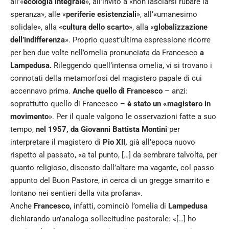
all’«
ecologia integrale
», all’invito a «non lasciarsi rubare la
speranza», alle «
periferie esistenziali
», all’«umanesimo
solidale», alla «
cultura dello scarto
», alla «
globalizzazione
dell’indifferenza
». Proprio quest’ultima espressione ricorre
per ben due volte nell’omelia pronunciata da Francesco
a
Lampedusa.
Rileggendo quell’intensa omelia, vi si trovano i
connotati della metamorfosi del magistero papale di cui
accennavo prima.
Anche quello di Francesco
– anzi:
soprattutto quello di Francesco –
è stato un «magistero in
movimento
». Per il quale valgono le osservazioni fatte a suo
tempo,
nel 1957, da Giovanni Battista Montini
per
interpretare il magistero di
Pio XII,
già all’epoca nuovo
rispetto al passato, «a tal punto, […] da sembrare talvolta, per
quanto religioso, discosto dall’altare ma vagante, col passo
appunto del Buon Pastore, in cerca di un gregge smarrito e
lontano nei sentieri della vita profana».
Anche
Francesco,
infatti, cominciò l’omelia di
Lampedusa
dichiarando un’analoga sollecitudine pastorale: «[…] ho