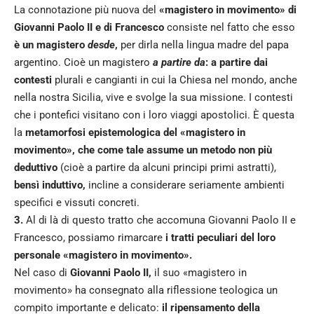
La connotazione più nuova del
«magistero in movimento» di
Giovanni Paolo II e di Francesco
consiste nel fatto che esso
è un magistero
desde
,
per dirla nella lingua madre del papa
argentino. Cioè un magistero
a partire da
: a partire dai
contesti
plurali e cangianti in cui la Chiesa nel mondo, anche
nella nostra Sicilia, vive e svolge la sua missione. I contesti
che i pontefici visitano con i loro viaggi apostolici. È questa
la
metamorfosi epistemologica del «magistero in
movimento», che come tale assume un metodo non più
deduttivo
(cioè a partire da alcuni principi primi astratti),
bensì induttivo,
incline a considerare seriamente ambienti
specifici e vissuti concreti.
3.
Al di là di questo tratto che accomuna Giovanni Paolo II e
Francesco, possiamo rimarcare
i tratti peculiari del loro
personale «magistero in movimento».
Nel caso di
Giovanni Paolo II,
il suo «magistero in
movimento» ha consegnato alla riflessione teologica un
compito importante e delicato:
il ripensamento della