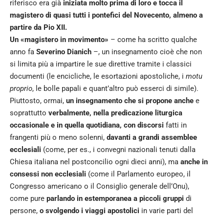
riferisco era già
iniziata molto prima di loro e tocca il
magistero di quasi tutti i pontefici del Novecento, almeno a
partire da Pio XII.
Un «magistero in movimento»
– come ha scritto qualche
anno fa
Severino Dianich
–, un insegnamento cioè che non
si limita più a impartire le sue direttive tramite i classici
documenti (le encicliche, le esortazioni apostoliche, i
motu
proprio
, le bolle papali e quant’altro può esserci di simile).
Piuttosto, ormai,
un insegnamento che si propone anche
e
soprattutto
verbalmente, nella predicazione liturgica
occasionale e in quella quotidiana, con discorsi
fatti in
frangenti più o meno solenni,
davanti a grandi assemblee
ecclesiali
(come, per es., i convegni nazionali tenuti dalla
Chiesa italiana nel postconcilio ogni dieci anni), ma
anche in
consessi non ecclesiali
(come il Parlamento europeo, il
Congresso americano o il Consiglio generale dell’Onu),
come pure
parlando in estemporanea a piccoli gruppi
di
persone,
o svolgendo i viaggi apostolici
in varie parti del