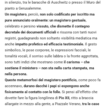
in silenzio, tra le baracche di Auschwitz o presso il Muro del
pianto a Gerusalemme.
Un magistero
, perciò,
non solo codificato per iscritto ma
pure annunciato oralmente: un magistero gestuale,
celebrato e persino
vissuto, che dismette il contegno
decretale dei documenti ufficiali
e risuona con tanti nuovi
registri, guadagnando non soltanto visibilità mediatica ma
anche
impatto profetico ed efficacia testimoniale.
Il gesto
simbolico, le pose corporee, le espressioni facciali, le
tonalità vocali, il sorriso sulle labbra o la fronte aggrottata,
sono tutti indizi che mostrano come
il carisma – che
sostiene il ministero – non sta nella carta stampata, ma
nella persona.
Queste metamorfosi del magistero pontificio,
come poco fa
accennavo,
durano dacché i papi si espongono anche
fisicamente al contatto con le folle.
Si pensi all’effetto che
dovette fare la figura longilinea di
Pio XII,
ritto a braccia
allargate in mezzo alla gente, a Piazzale Verano,
tra le case