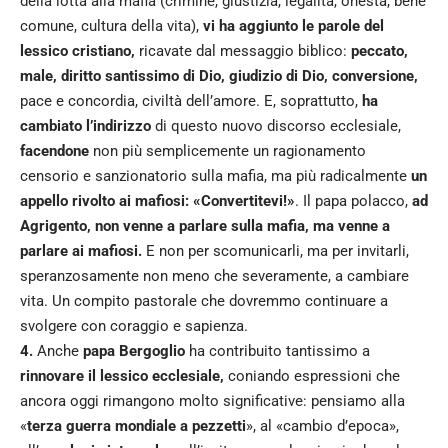
della lotta alla mafia (crimine, giustizia, legalità, onestà, bene
comune, cultura della vita),
vi ha aggiunto le parole del
lessico cristiano,
ricavate dal messaggio biblico:
peccato,
male, diritto santissimo di Dio, giudizio di Dio, conversione,
pace e concordia, civiltà dell’amore. E, soprattutto,
ha
cambiato l’indirizzo
di questo nuovo discorso ecclesiale,
facendone
non più semplicemente un ragionamento
censorio e sanzionatorio sulla mafia, ma più radicalmente
un
appello rivolto ai mafiosi: «Convertitevi!»
. Il papa polacco,
ad
Agrigento, non venne a parlare sulla mafia, ma venne a
parlare ai mafiosi.
E non per scomunicarli, ma per invitarli,
speranzosamente non meno che severamente, a cambiare
vita. Un compito pastorale che dovremmo continuare a
svolgere con coraggio e sapienza.
4.
Anche
papa Bergoglio
ha contribuito tantissimo a
rinnovare il lessico ecclesiale,
coniando espressioni che
ancora oggi rimangono molto significative: pensiamo alla
«
terza guerra mondiale a pezzetti
», al «cambio d’epoca»,