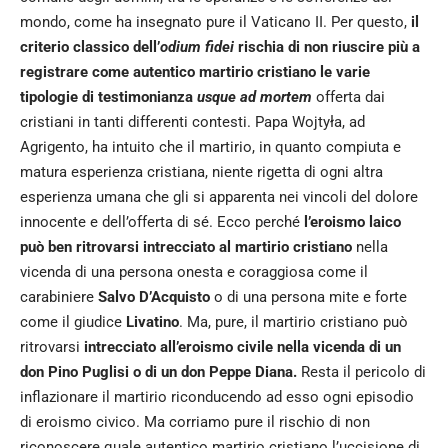
mondo, come ha insegnato pure il Vaticano II. Per questo,
il
criterio classico dell’
odium fidei
rischia di non riuscire più a
registrare come autentico martirio cristiano le varie
tipologie di testimonianza
usque ad mortem
offerta dai
cristiani in tanti differenti contesti. Papa Wojtyła, ad
Agrigento, ha intuito che il martirio, in quanto compiuta e
matura esperienza cristiana, niente rigetta di ogni altra
esperienza umana che gli si apparenta nei vincoli del dolore
innocente e dell’offerta di sé. Ecco perché
l’eroismo laico
può ben ritrovarsi intrecciato al martirio cristiano
nella
vicenda di una persona onesta e coraggiosa come il
carabiniere
Salvo D’Acquisto
o di una persona mite e forte
come il giudice
Livatino
. Ma, pure, il martirio cristiano può
ritrovarsi
intrecciato all’eroismo civile nella vicenda di un
don Pino Puglisi o di un don Peppe Diana.
Resta il pericolo di
inflazionare il martirio riconducendo ad esso ogni episodio
di eroismo civico. Ma corriamo pure il rischio di non
riconoscere quale autentico martirio cristiano l’uccisione di