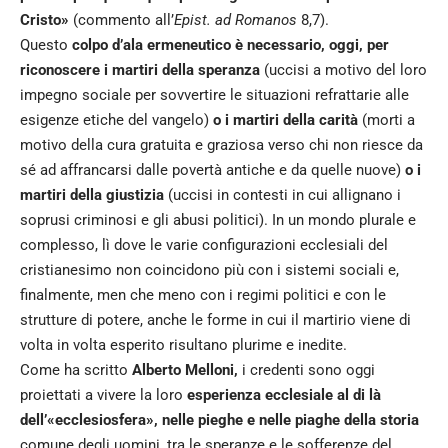
Cristo»
(commento all’
Epist. ad Romanos
8,7).
Questo
colpo d’ala ermeneutico è necessario, oggi, per
riconoscere i martiri della speranza
(uccisi a motivo del loro
impegno sociale per sovvertire le situazioni refrattarie alle
esigenze etiche del vangelo)
o i martiri della carità
(morti a
motivo della cura gratuita e graziosa verso chi non riesce da
sé ad affrancarsi dalle povertà antiche e da quelle nuove)
o i
martiri della giustizia
(uccisi in contesti in cui allignano i
soprusi criminosi e gli abusi politici). In un mondo plurale e
complesso, lì dove le varie configurazioni ecclesiali del
cristianesimo non coincidono più con i sistemi sociali e,
finalmente, men che meno con i regimi politici e con le
strutture di potere, anche le forme in cui il martirio viene di
volta in volta esperito risultano plurime e inedite.
Come ha scritto
Alberto Melloni,
i credenti sono oggi
proiettati a vivere la loro
esperienza ecclesiale al di là
dell’«ecclesiosfera», nelle pieghe e nelle piaghe della storia
comune degli uomini, tra le speranze e le sofferenze del