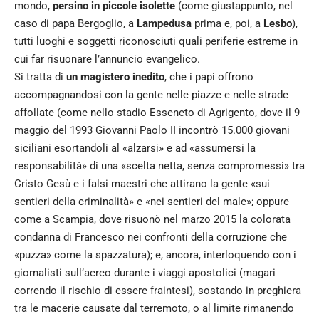
mondo,
persino in piccole isolette
(come giustappunto, nel
caso di papa Bergoglio, a
Lampedusa
prima e, poi, a
Lesbo
),
tutti luoghi e soggetti riconosciuti quali periferie estreme in
cui far risuonare l’annuncio evangelico.
Si tratta di
un magistero inedito
, che i papi offrono
accompagnandosi con la gente nelle piazze e nelle strade
affollate (come nello stadio Esseneto di Agrigento, dove il 9
maggio del 1993 Giovanni Paolo II incontrò 15.000 giovani
siciliani esortandoli al «alzarsi» e ad «assumersi la
responsabilità» di una «scelta netta, senza compromessi» tra
Cristo Gesù e i falsi maestri che attirano la gente «sui
sentieri della criminalità» e «nei sentieri del male»; oppure
come a Scampia, dove risuonò nel marzo 2015 la colorata
condanna di Francesco nei confronti della corruzione che
«puzza» come la spazzatura); e, ancora, interloquendo con i
giornalisti sull’aereo durante i viaggi apostolici (magari
correndo il rischio di essere fraintesi), sostando in preghiera
tra le macerie causate dal terremoto, o al limite rimanendo