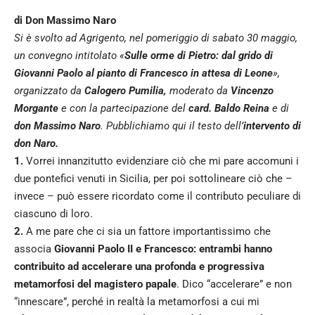
di Don Massimo Naro
Si è svolto ad Agrigento, nel pomeriggio di sabato 30 maggio,
un convegno intitolato «
Sulle orme di Pietro: dal grido di
Giovanni Paolo al pianto di Francesco in attesa di Leone
»,
organizzato da
Calogero Pumilia,
moderato da
Vincenzo
Morgante
e con la partecipazione del
card. Baldo Reina
e di
don Massimo Naro
. Pubblichiamo qui il testo dell’
intervento di
don Naro.
1.
Vorrei innanzitutto evidenziare ciò che mi pare accomuni i
due pontefici venuti in Sicilia, per poi sottolineare ciò che –
invece – può essere ricordato come il contributo peculiare di
ciascuno di loro.
2.
A me pare che ci sia un fattore importantissimo che
associa
Giovanni Paolo II e Francesco: entrambi hanno
contribuito ad accelerare una profonda e progressiva
metamorfosi del magistero papale
. Dico “accelerare” e non
“innescare”, perché in realtà la metamorfosi a cui mi