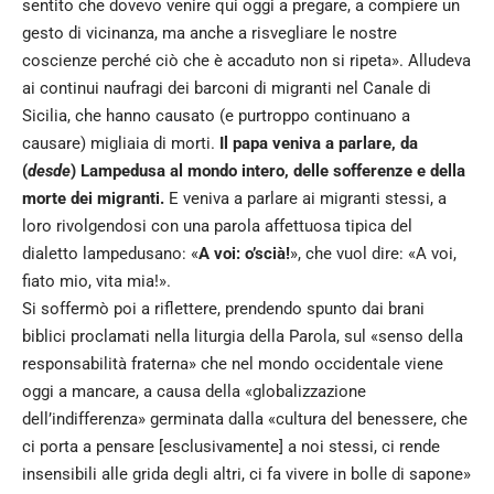
sentito che dovevo venire qui oggi a pregare, a compiere un
gesto di vicinanza, ma anche a risvegliare le nostre
coscienze perché ciò che è accaduto non si ripeta». Alludeva
ai continui naufragi dei barconi di migranti nel Canale di
Sicilia, che hanno causato (e purtroppo continuano a
causare) migliaia di morti.
Il papa veniva a parlare, da
(
desde
) Lampedusa al mondo intero, delle sofferenze e della
morte dei migranti.
E veniva a parlare ai migranti stessi, a
loro rivolgendosi con una parola affettuosa tipica del
dialetto lampedusano: «
A voi: o’scià!
», che vuol dire: «A voi,
fiato mio, vita mia!».
Si soffermò poi a riflettere, prendendo spunto dai brani
biblici proclamati nella liturgia della Parola, sul «senso della
responsabilità fraterna» che nel mondo occidentale viene
oggi a mancare, a causa della «globalizzazione
dell’indifferenza» germinata dalla «cultura del benessere, che
ci porta a pensare [esclusivamente] a noi stessi, ci rende
insensibili alle grida degli altri, ci fa vivere in bolle di sapone»