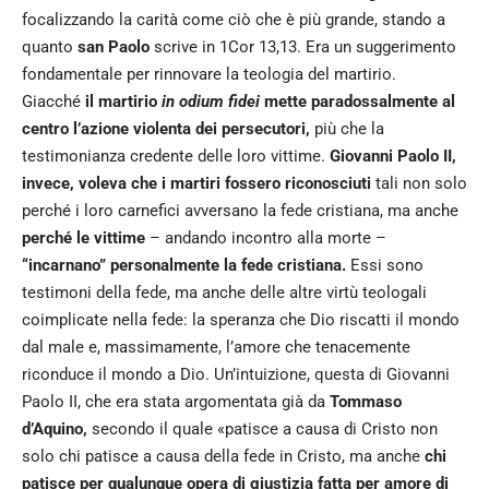
focalizzando la carità come ciò che è più grande, stando a
quanto
san Paolo
scrive in 1Cor 13,13. Era un suggerimento
fondamentale per rinnovare la teologia del martirio.
Giacché
il martirio
in odium fidei
mette paradossalmente al
centro l’azione violenta dei persecutori,
più che la
testimonianza credente delle loro vittime.
Giovanni Paolo II,
invece, voleva che i martiri fossero riconosciuti
tali non solo
perché i loro carnefici avversano la fede cristiana, ma anche
perché le vittime
– andando incontro alla morte –
“incarnano” personalmente la fede cristiana.
Essi sono
testimoni della fede, ma anche delle altre virtù teologali
coimplicate nella fede: la speranza che Dio riscatti il mondo
dal male e, massimamente, l’amore che tenacemente
riconduce il mondo a Dio. Un’intuizione, questa di Giovanni
Paolo II, che era stata argomentata già da
Tommaso
d’Aquino,
secondo il quale «patisce a causa di Cristo non
solo chi patisce a causa della fede in Cristo, ma anche
chi
patisce per qualunque opera di giustizia fatta per amore di