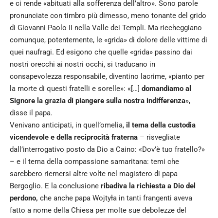
e ci rende «abituati alla sofferenza dell’altro». Sono parole
pronunciate con timbro più dimesso, meno tonante del grido
di Giovanni Paolo II nella Valle dei Templi. Ma riecheggiano
comunque, potentemente, le «grida» di dolore delle vittime di
quei naufragi. Ed esigono che quelle «grida» passino dai
nostri orecchi ai nostri occhi, si traducano in
consapevolezza responsabile, diventino lacrime, «pianto per
la morte di questi fratelli e sorelle»: «[…]
domandiamo al
Signore la grazia di piangere sulla nostra indifferenza
»,
disse il papa.
Venivano anticipati, in quell’omelia,
il tema della custodia
vicendevole e della reciprocità fraterna
– risvegliate
dall’interrogativo posto da Dio a Caino: «Dov’è tuo fratello?»
– e il tema della compassione samaritana: temi che
sarebbero riemersi altre volte nel magistero di papa
Bergoglio. E la conclusione
ribadiva la richiesta a Dio del
perdono,
che anche papa Wojtyła in tanti frangenti aveva
fatto a nome della Chiesa per molte sue debolezze del