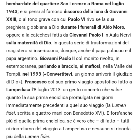
bombardate del quartiere San Lorenzo a Roma nel luglio
1943;
e si pensi al famoso
discorso della luna di Giovanni
XXIII,
o al tono grave con cui
Paolo VI
rivolse la sua
preghiera giobbiana a Dio
durante i funerali di Aldo Moro
,
oppure alla catechesi fatta da
Giovanni Paolo I
in Aula Nervi
sulla maternità di Dio
. In questa serie di trasformazioni del
magistero si inseriscono, dunque, anche il papa polacco e il
papa argentino.
Giovanni Paolo II
col monito rivolto, in
estemporanea,
parlando a braccio, ai mafiosi,
nella Valle dei
Templi,
nel 1993 («Convertitevi,
un giorno arriverà il giudizio
di Dio»).
Francesco
col suo primo viaggio apostolico fatto
a
Lampedusa l
’8 luglio 2013: un gesto concreto che valse
quanto la sua prima enciclica promulgata nei giorni
immediatamente precedenti a quel suo viaggio (la
Lumen
fidei
, scritta a quattro mani con Benedetto XVI). E fors’anche
più di quella prima enciclica, se è vero che – di fatto – tutti
ci ricordiamo del viaggio a Lampedusa e nessuno si ricorda
più della
Lumen fidei
.