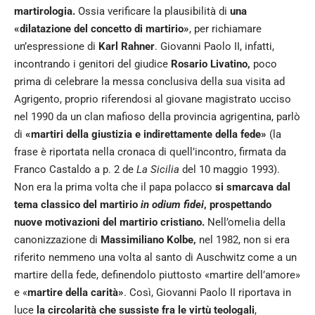
martirologia.
Ossia verificare la plausibilità di
una
«dilatazione del concetto di martirio»
, per richiamare
un’espressione di
Karl Rahner
. Giovanni Paolo II, infatti,
incontrando i genitori del giudice
Rosario Livatino,
poco
prima di celebrare la messa conclusiva della sua visita ad
Agrigento, proprio riferendosi al giovane magistrato ucciso
nel 1990 da un clan mafioso della provincia agrigentina, parlò
di
«martiri della giustizia e indirettamente della fede»
(la
frase è riportata nella cronaca di quell’incontro, firmata da
Franco Castaldo a p. 2 de
La Sicilia
del 10 maggio 1993).
Non era la prima volta che il papa polacco
si smarcava dal
tema classico del martirio
in odium fidei
, prospettando
nuove
motivazioni del martirio cristiano.
Nell’omelia della
canonizzazione di
Massimiliano Kolbe,
nel 1982, non si era
riferito nemmeno una volta al santo di Auschwitz come a un
martire della fede, definendolo piuttosto «martire dell’amore»
e «
martire della carità»
. Così, Giovanni Paolo II riportava in
luce
la circolarità che sussiste fra le virtù teologali
,