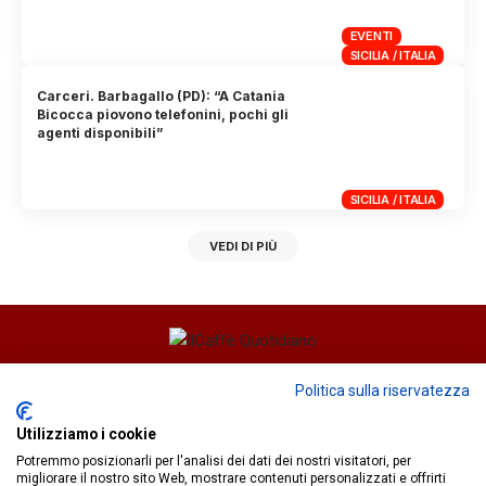
EVENTI
SICILIA / ITALIA
Carceri. Barbagallo (PD): “A Catania
Bicocca piovono telefonini, pochi gli
agenti disponibili”
SICILIA / ITALIA
VEDI DI PIÙ
Direttore responsabile
Fiorella Falci
Politica sulla riservatezza
93100 Caltanissetta (CL)
Utilizziamo i cookie
redazione@ilcaffequotidiano.online
Potremmo posizionarli per l'analisi dei dati dei nostri visitatori, per
C.F. 92076900858
migliorare il nostro sito Web, mostrare contenuti personalizzati e offrirti