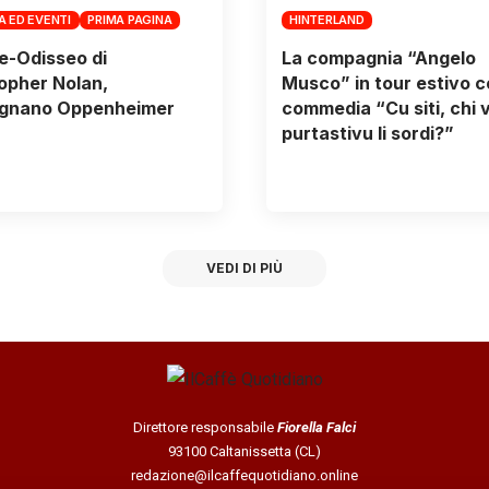
A ED EVENTI
PRIMA PAGINA
HINTERLAND
se-Odisseo di
La compagnia “Angelo
opher Nolan,
Musco” in tour estivo c
ignano Oppenheimer
commedia “Cu siti, chi vul
purtastivu li sordi?”
VEDI DI PIÙ
Direttore responsabile
Fiorella Falci
93100 Caltanissetta (CL)
redazione@ilcaffequotidiano.online