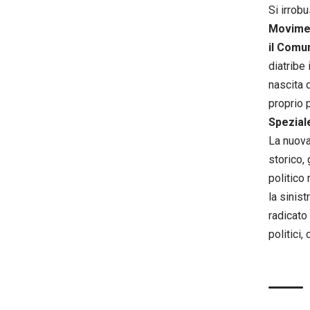
Si irrob
Movimen
il Comun
diatribe
nascita
proprio 
Spezial
La nuova
storico,
politico
la sinis
radicato 
politici