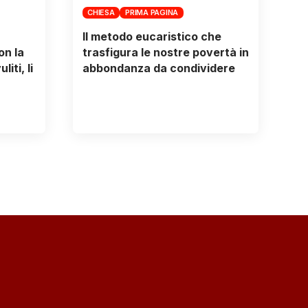
CHIESA
PRIMA PAGINA
Il metodo eucaristico che
on la
trasfigura le nostre povertà in
iti, li
abbondanza da condividere