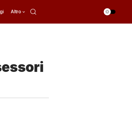
gi
Altro
sessori