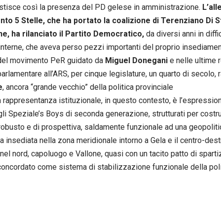
ustisce così la presenza del PD gelese in amministrazione.
L’all
to 5 Stelle, che ha portato la coalizione di Terenziano Di 
e, ha rilanciato il Partito Democratico,
da diversi anni in diffi
 interne, che aveva perso pezzi importanti del proprio insediamen
 del movimento PeR guidato da
Miguel Donegani
e nelle ultime 
parlamentare all’ARS, per cinque legislature, un quarto di secolo
e
, ancora “grande vecchio” della politica provinciale
 rappresentanza istituzionale, in questo contesto, è l’espressio
 gli Speziale’s Boys di seconda generazione, strutturati per cost
 robusto e di prospettiva, saldamente funzionale ad una geopolit
tra insediata nella zona meridionale intorno a Gela e il centro-de
nel nord, capoluogo e Vallone, quasi con un tacito patto di spartiz
, concordato come sistema di stabilizzazione funzionale della poli