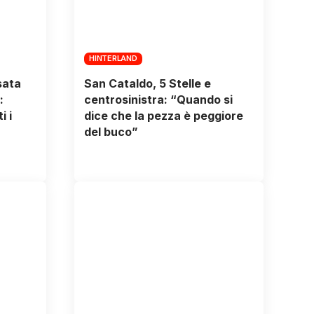
HINTERLAND
sata
San Cataldo, 5 Stelle e
:
centrosinistra: “Quando si
i i
dice che la pezza è peggiore
del buco”