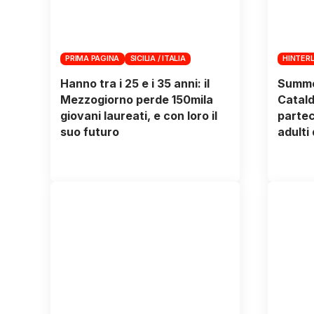
PRIMA PAGINA
SICILIA / ITALIA
HINTER
Hanno tra i 25 e i 35 anni: il
Summe
Mezzogiorno perde 150mila
Catald
giovani laureati, e con loro il
partec
suo futuro
adulti