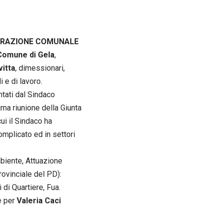
STRAZIONE COMUNALE
Comune di Gela
,
itta
, dimessionari,
 e di lavoro.
ntati dal Sindaco
ma riunione della Giunta
ui il Sindaco ha
mplicato ed in settori
biente, Attuazione
rovinciale del PD):
 di Quartiere, Fua.
e per
Valeria Caci