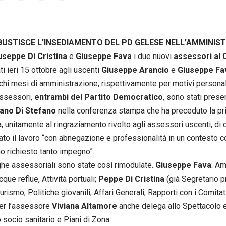
OBUSTISCE L’INSEDIAMENTO DEL PD GELESE NELL’AMMINI
useppe Di Cristina
e
Giuseppe Fava
i due nuovi
assessori al 
ti ieri 15 ottobre agli uscenti
Giuseppe Arancio
e
Giuseppe Fav
hi mesi di amministrazione, rispettivamente per motivi personali
assessori,
entrambi del Partito Democratico
, sono stati prese
ano Di Stefano
nella conferenza stampa che ha preceduto la pri
a, unitamente al ringraziamento rivolto agli assessori uscenti, di c
to il lavoro “con abnegazione e professionalità in un contesto co
o richiesto tanto impegno”.
he assessoriali sono state così rimodulate.
Giuseppe Fava
: Am
que reflue, Attività portuali;
Peppe Di Cristina
(già Segretario p
urismo, Politiche giovanili, Affari Generali, Rapporti con i Comitati
per l’assessore
Viviana Altamore
anche delega allo Spettacolo 
 socio sanitario e Piani di Zona.