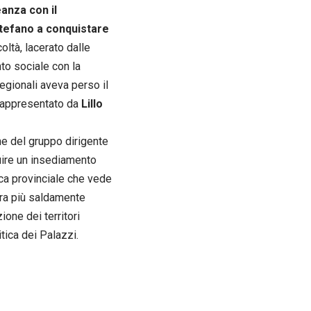
eanza con il
Stefano a conquistare
coltà, lacerato dalle
to sociale con la
regionali aveva perso il
, rappresentato da
Lillo
ne del gruppo dirigente
ruire un insediamento
ica provinciale che vede
stra più saldamente
ione dei territori
tica dei Palazzi.