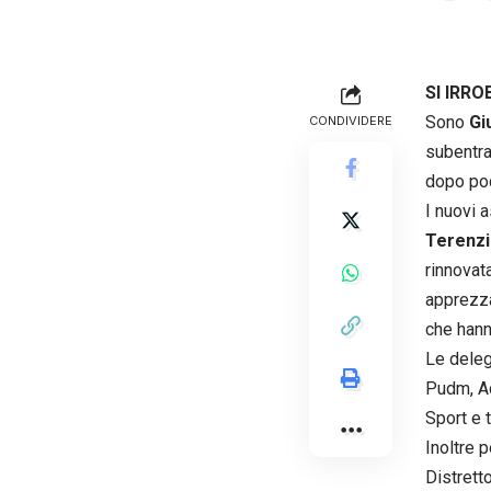
SI IRR
Sono
Gi
CONDIVIDERE
subentra
dopo poc
I nuovi 
Terenzi
rinnovat
apprezza
che hann
Le deleg
Pudm, Ac
Sport e t
Inoltre 
Distretto