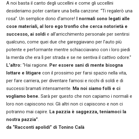
A noi basta il canto degli uccellini e come gli uccellini
desideriamo poter cantare una bella canzone: “Ti regalerò una
rosa”. Un semplice dono d’amore!
I normali sono legati alle
cose materiali, al loro ego tronfio che cerca notorietà e
successo, ai soldi
e all’arricchimento personale per sentirsi
qualcuno, come quei due che gareggiavano per l’auto più
potente e performante mentre schiacciavano con i loro piedi
la merda che era lì per strada e se ne sentiva il cattivo odore.”
L’altro:
“Hai ragione.
Per essere sani di mente bisogna
lottare e litigare
con il prossimo per farsi spazio nella vita,
per fare carriera, per diventare famosi e ricchi di soldi e di
successi bramati intensamente.
Ma noi siamo folli e ci
vogliamo bene.
Sarà per questo che non capiamo i normali e
loro non capiscono noi. Gli altri non ci capiscono e non ci
potranno mai capire.
La pazzia è saggezza, teniamoci la
nostra pazzia”
.
da “Racconti apolidi” di Tonino Calà