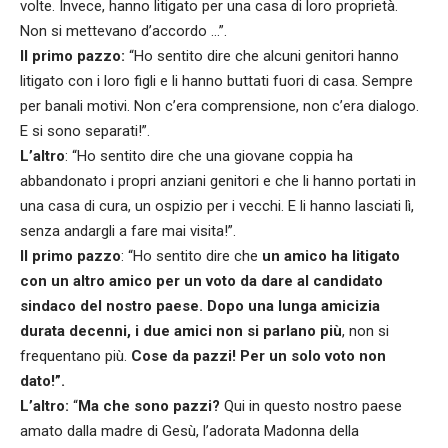
volte. Invece, hanno litigato per una casa di loro proprietà.
Non si mettevano d’accordo …”.
Il primo pazzo:
“Ho sentito dire che alcuni genitori hanno
litigato con i loro figli e li hanno buttati fuori di casa. Sempre
per banali motivi. Non c’era comprensione, non c’era dialogo.
E si sono separati!”.
L’altro
: “Ho sentito dire che una giovane coppia ha
abbandonato i propri anziani genitori e che li hanno portati in
una casa di cura, un ospizio per i vecchi. E li hanno lasciati lì,
senza andargli a fare mai visita!”.
Il primo pazzo
: “Ho sentito dire che
un amico ha litigato
con un altro amico per un voto da dare al candidato
sindaco del nostro paese. Dopo una lunga amicizia
durata decenni, i due amici non si parlano più
, non si
frequentano più.
Cose da pazzi! Per un solo voto non
dato!”.
L’altro:
“
Ma che sono pazzi?
Qui in questo nostro paese
amato dalla madre di Gesù, l’adorata Madonna della