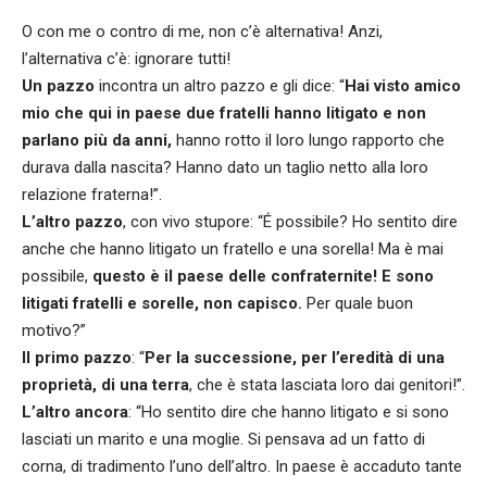
O con me o contro di me, non c’è alternativa! Anzi,
l’alternativa c’è: ignorare tutti!
Un pazzo
incontra un altro pazzo e gli dice: “
Hai visto amico
mio che qui in paese due fratelli hanno litigato e non
parlano più da anni,
hanno rotto il loro lungo rapporto che
durava dalla nascita? Hanno dato un taglio netto alla loro
relazione fraterna!”.
L’altro pazzo
, con vivo stupore: “É possibile? Ho sentito dire
anche che hanno litigato un fratello e una sorella! Ma è mai
possibile,
questo è il paese delle confraternite! E sono
litigati fratelli e sorelle, non capisco.
Per quale buon
motivo?”
Il primo pazzo
: “
Per la successione, per l’eredità di una
proprietà, di una terra
, che è stata lasciata loro dai genitori!”.
L’altro ancora
: “Ho sentito dire che hanno litigato e si sono
lasciati un marito e una moglie. Si pensava ad un fatto di
corna, di tradimento l’uno dell’altro. In paese è accaduto tante