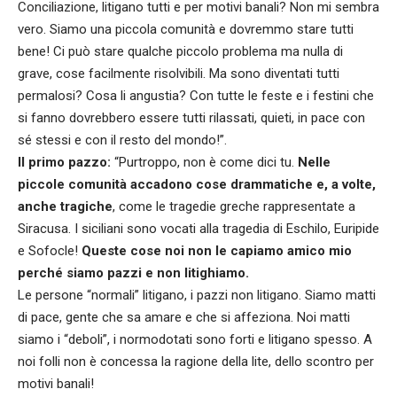
Conciliazione, litigano tutti e per motivi banali? Non mi sembra
vero. Siamo una piccola comunità e dovremmo stare tutti
bene! Ci può stare qualche piccolo problema ma nulla di
grave, cose facilmente risolvibili. Ma sono diventati tutti
permalosi? Cosa li angustia? Con tutte le feste e i festini che
si fanno dovrebbero essere tutti rilassati, quieti, in pace con
sé stessi e con il resto del mondo!”.
Il primo pazzo:
“Purtroppo, non è come dici tu.
Nelle
piccole comunità accadono cose drammatiche e, a volte,
anche tragiche
, come le tragedie greche rappresentate a
Siracusa. I siciliani sono vocati alla tragedia di Eschilo, Euripide
e Sofocle!
Queste cose noi non le capiamo amico mio
perché siamo pazzi e non litighiamo.
Le persone “normali” litigano, i pazzi non litigano. Siamo matti
di pace, gente che sa amare e che si affeziona. Noi matti
siamo i “deboli”, i normodotati sono forti e litigano spesso. A
noi folli non è concessa la ragione della lite, dello scontro per
motivi banali!