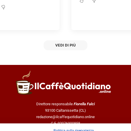
VEDI DI PIÙ
Direttore responsabile
Fiorella Falci
93100 Caltanissetta (CL)
redazione@ilcaffequotidiano.online
C.F. 92076900858
Chi siamo
Politica sulla riservatezza