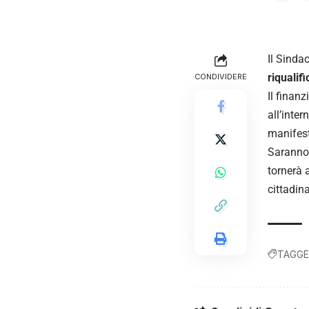
Il Sinda
riqualif
CONDIVIDERE
Il finan
all’inter
manifest
Saranno 
tornerà 
cittadina
TAGGE