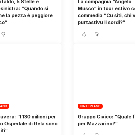
taldo, 5 Stelle e
La compagnia “Angelo
sinistra: “Quando si
Musco” in tour estivo c
he la pezza è peggiore
commedia “Cu siti, chi vul
co”
purtastivu li sordi?”
LAND
HINTERLAND
uvera: “I 130 milioni per
Gruppo Civico: “Quale 
vo Ospedale di Gela sono
per Mazzarino?”
iti”