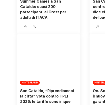
Summer Games a San
San Ca
Cataldo: quasi 200
centro
partecipanti al Grest per
dice c
adulti di ITACA
del bu
HINTERLAND
HINTER
San Cataldo, “Riprendiamoci
On. Sc
la città” vota contro il PEF
il nuo
2026: le tariffe sono inique
garant