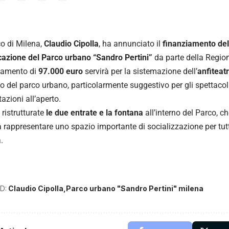
co di Milena,
Claudio Cipolla
, ha annunciato il
finanziamento dell
icazione del Parco urbano “Sandro Pertini”
da parte della Regio
ziamento di
97.000 euro
servirà per la sistemazione dell’
anfiteat
no del parco urbano, particolarmente suggestivo per gli spettacoli 
azioni all’aperto.
ristrutturate
le due entrate e la fontana
all’interno del Parco, ch
a rappresentare uno spazio importante di socializzazione per tu
.
D:
Claudio Cipolla
Parco urbano "Sandro Pertini" milena