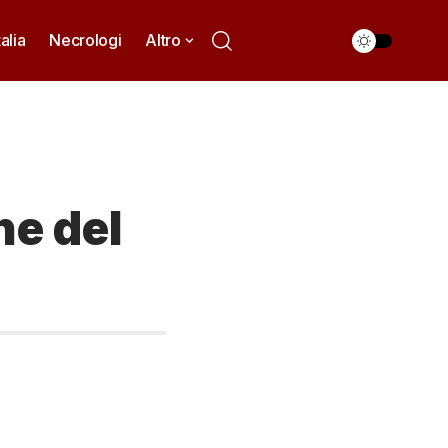
talia
Necrologi
Altro
ne del