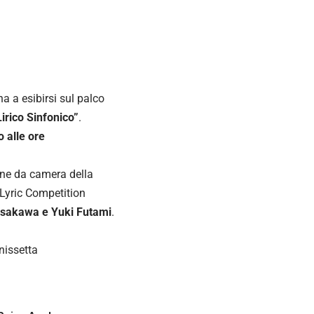
na a esibirsi sul palco
irico Sinfonico”
.
 alle ore
one da camera della
l Lyric Competition
Asakawa e Yuki Futami
.
nissetta