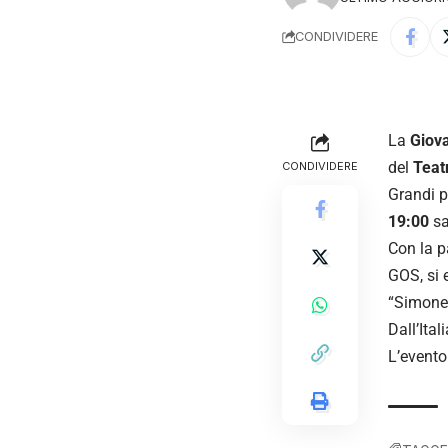
CONDIVIDERE
La
Giova
del
Teat
CONDIVIDERE
Grandi 
19:00
sa
Con la p
GOS, si 
“Simone
Dall’Ital
L’evento