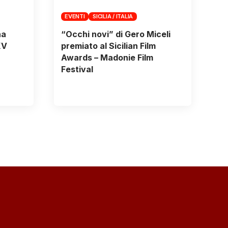
EVENTI
SICILIA / ITALIA
na
“Occhi novi” di Gero Miceli
XV
premiato al Sicilian Film
Awards – Madonie Film
Festival