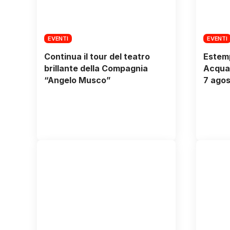
EVENTI
EVENTI
Continua il tour del teatro
Estemp
brillante della Compagnia
Acquav
“Angelo Musco”
7 agos