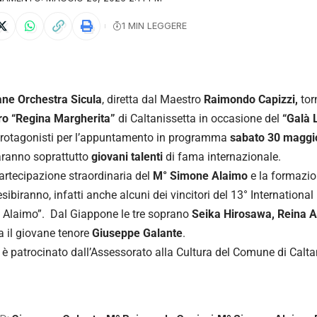
1 MIN LEGGERE
ne Orchestra Sicula
, diretta dal Maestro
Raimondo Capizzi,
tor
ro “Regina Margherita”
di Caltanissetta in occasione del
“Galà L
protagonisti per l’appuntamento in programma
sabato 30 maggio
ranno soprattutto
giovani talenti
di fama internazionale.
artecipazione straordinaria del
M° Simone Alaimo
e la formazi
esibiranno, infatti anche alcuni dei vincitori del 13° Internationa
 Alaimo”. Dal Giappone le tre soprano
Seika Hirosawa, Reina 
ia il giovane tenore
Giuseppe Galante
.
 è patrocinato dall’Assessorato alla Cultura del Comune di Calta