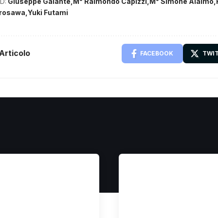
D:
Giuseppe Galante
M° Raimondo Capizzi
M° Simone Alaimo
irosawa
Yuki Futami
Articolo
FACEBOOK
TWI