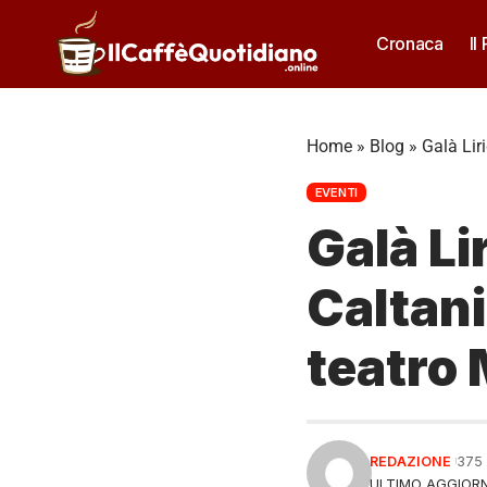
Cronaca
Il
Home
»
Blog
»
Galà Lir
EVENTI
Galà Li
Caltani
teatro 
REDAZIONE
375
ULTIMO AGGIORN