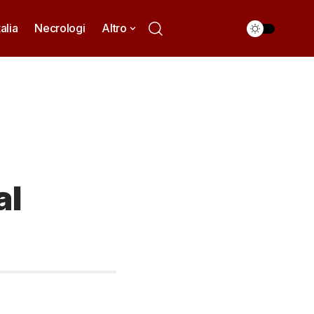
talia
Necrologi
Altro
al