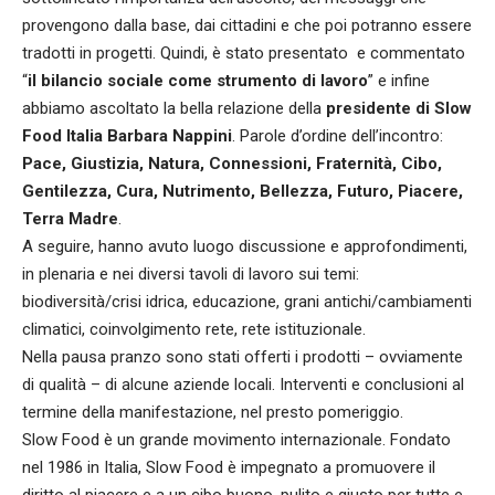
provengono dalla base, dai cittadini e che poi potranno essere
tradotti in progetti. Quindi, è stato presentato e commentato
“
il bilancio sociale come strumento di lavoro
” e infine
abbiamo ascoltato la bella relazione della
presidente di Slow
Food Italia Barbara
Nappini
. Parole d’ordine dell’incontro:
Pace, Giustizia, Natura, Connessioni, Fraternità, Cibo,
Gentilezza, Cura, Nutrimento, Bellezza, Futuro, Piacere,
Terra Madre
.
A seguire, hanno avuto luogo discussione e approfondimenti,
in plenaria e nei diversi tavoli di lavoro sui temi:
biodiversità/crisi idrica, educazione, grani antichi/cambiamenti
climatici, coinvolgimento rete, rete istituzionale.
Nella pausa pranzo sono stati offerti i prodotti – ovviamente
di qualità – di alcune aziende locali. Interventi e conclusioni al
termine della manifestazione, nel presto pomeriggio.
Slow Food è un grande movimento internazionale. Fondato
nel 1986 in Italia, Slow Food è impegnato a promuovere il
diritto al piacere e a un cibo buono, pulito e giusto per tutte e