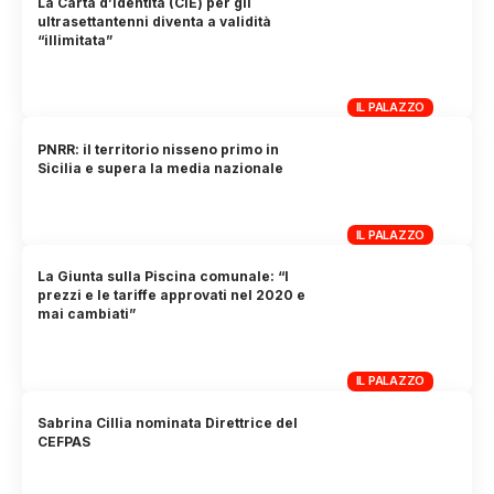
La Carta d’identità (CIE) per gli
ultrasettantenni diventa a validità
“illimitata”
IL PALAZZO
PNRR: il territorio nisseno primo in
Sicilia e supera la media nazionale
IL PALAZZO
La Giunta sulla Piscina comunale: “I
prezzi e le tariffe approvati nel 2020 e
mai cambiati”
IL PALAZZO
Sabrina Cillia nominata Direttrice del
CEFPAS