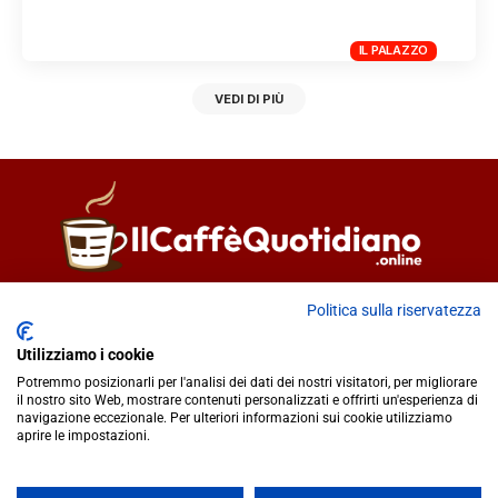
IL PALAZZO
VEDI DI PIÙ
Direttore responsabile
Fiorella Falci
Politica sulla riservatezza
93100 Caltanissetta (CL)
Utilizziamo i cookie
redazione@ilcaffequotidiano.online
Potremmo posizionarli per l'analisi dei dati dei nostri visitatori, per migliorare
C.F. 92076900858
il nostro sito Web, mostrare contenuti personalizzati e offrirti un'esperienza di
Chi siamo
navigazione eccezionale. Per ulteriori informazioni sui cookie utilizziamo
Privacy & Cookie Policy
aprire le impostazioni.