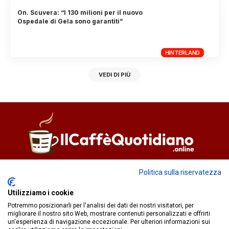
On. Scuvera: “I 130 milioni per il nuovo
Ospedale di Gela sono garantiti”
HINTERLAND
VEDI DI PIÙ
Direttore responsabile
Fiorella Falci
Politica sulla riservatezza
93100 Caltanissetta (CL)
Utilizziamo i cookie
redazione@ilcaffequotidiano.online
Potremmo posizionarli per l'analisi dei dati dei nostri visitatori, per
C.F. 92076900858
migliorare il nostro sito Web, mostrare contenuti personalizzati e offrirti
Chi siamo
un'esperienza di navigazione eccezionale. Per ulteriori informazioni sui