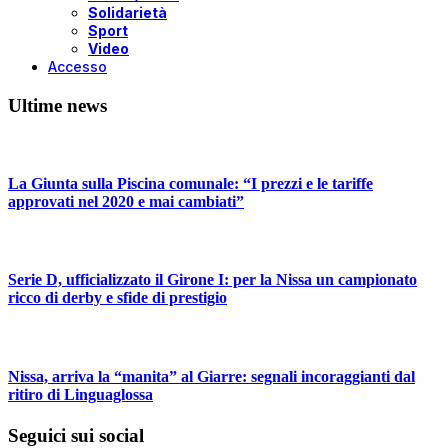
Solidarietà
Sport
Video
Accesso
Ultime news
La Giunta sulla Piscina comunale: “I prezzi e le tariffe
approvati nel 2020 e mai cambiati”
Serie D, ufficializzato il Girone I: per la Nissa un campionato
ricco di derby e sfide di prestigio
Nissa, arriva la “manita” al Giarre: segnali incoraggianti dal
ritiro di Linguaglossa
Seguici sui social