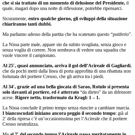
che si sia trattato di un momento di delusione del Presidente,
il
quale, magari dopo una notte di riflessione, potrebbe ripensarci.
Sicuramente,
entro qualche giorno, gli sviluppi della situazione
chiariranno tanti dubbi.
Ma parliamo adesso della partita che ha scatenato questo “putiferio”.
La Nissa parte male, appare sin da subito svogliata, senza gioco e
senza voglia di correre. Non sembrava di vedere una squadra che
vuole vincere il campionato.
Al 25′, quasi annunciato, arriva il gol dell’Acireale di Gagliardi
,
che da pochi metri dalla linea di porta approfitta di una ribattuta non
fortunata del portiere Creuso, che gli arriva tra i piedi.
Al 34′, grazie ad una bella giocata di Sarao, Rotulo si presenta
solo davanti al portiere, ed è atterrato
“da dietro” da un difensore
acese.
Rigore netto, trasformato da Kragl: 1 – 1.
La Nissa conclude il primo tempo senza riuscire a cambiare marcia.
I biancoscudati iniziano ancora peggio il secondo tempo
: già al
2′ della ripresa c’è un’occasionissima per l’Acireale che il portiere
Creuso neutralizza.
Ma
al 7′ del secondo tempo l’Acireale passa meritatamente in