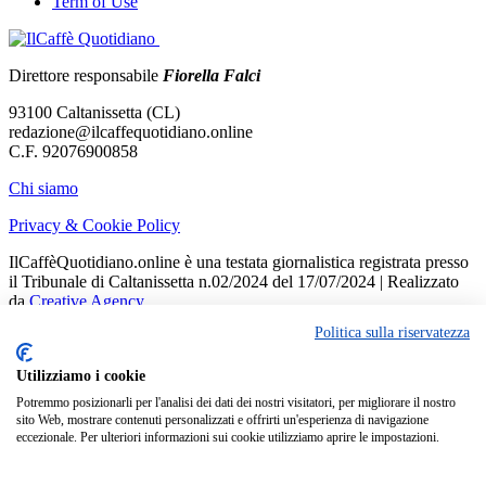
Term of Use
Direttore responsabile
Fiorella Falci
93100 Caltanissetta (CL)
redazione@ilcaffequotidiano.online
C.F. 92076900858
Chi siamo
Privacy & Cookie Policy
IlCaffèQuotidiano.online è una testata giornalistica registrata presso
il Tribunale di Caltanissetta n.02/2024 del 17/07/2024 | Realizzato
da
Creative Agency
Politica sulla riservatezza
Welcome Back!
Sign in to your account
Utilizziamo i cookie
Potremmo posizionarli per l'analisi dei dati dei nostri visitatori, per migliorare il nostro
Nome utente o indirizzo email
sito Web, mostrare contenuti personalizzati e offrirti un'esperienza di navigazione
eccezionale. Per ulteriori informazioni sui cookie utilizziamo aprire le impostazioni.
Password