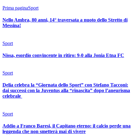
Prima pagina
Sport
Nello Ambra, 80 anni, 14° traversata a nuoto dello Stretto di
Messina!
Sport
Nissa, esordio convincente in ritiro: 9-0 alla Jonia Etna FC
Sport
Delia celebra la “Giornata dello Sport” con Stefano Tacconi:
dai successi con la Juventus alla “rinascita” dopo l’aneurisma
celebrale
Sport
Addio a Franco Baresi, il Capitano eterno: il calcio perde una
leggenda che non smetterà mai di vivere