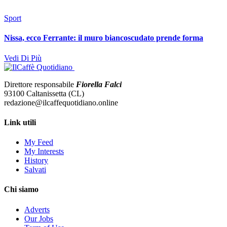
Sport
Nissa, ecco Ferrante: il muro biancoscudato prende forma
Vedi Di Più
Direttore responsabile
Fiorella Falci
93100 Caltanissetta (CL)
redazione@ilcaffequotidiano.online
Link utili
My Feed
My Interests
History
Salvati
Chi siamo
Adverts
Our Jobs