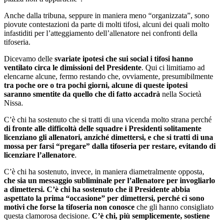
Anche dalla tribuna, seppure in maniera meno “organizzata”, sono
piovute contestazioni da parte di molti tifosi, alcuni dei quali molto
infastiditi per l’atteggiamento dell’allenatore nei confronti della
tifoseria.
Dicevamo delle
svariate ipotesi che sui social i tifosi hanno
ventilato circa le dimissioni del Presidente
. Qui ci limitiamo ad
elencarne alcune, fermo restando che, ovviamente, presumibilmente
tra poche ore o tra pochi giorni, alcune di queste ipotesi
saranno smentite da quello che di fatto accadrà
nella Società
Nissa.
C’è chi ha sostenuto che si tratti di una vicenda molto strana perché
di fronte alle difficoltà delle squadre i Presidenti solitamente
licenziano gli allenatori, anziché dimettersi, e che si tratti di una
mossa per farsi “pregare” dalla tifoseria per restare, evitando di
licenziare l’allenatore
.
C’è chi ha sostenuto, invece, in maniera diametralmente opposta,
che sia un messaggio subliminale per l’allenatore per invogliarlo
a dimettersi. C’è chi ha sostenuto che il Presidente abbia
aspettato la prima “occasione” per dimettersi, perché ci sono
motivi che forse la tifoseria non conosce
che gli hanno consigliato
questa clamorosa decisione.
C’è chi, più semplicemente, sostiene