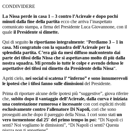
CONDIVIDERE
La Nissa perde in casa 1 – 3 contro l’Acireale e dopo pochi
minuti dalla fine della partita
ecco che arriva l’inaspettato
comunicato stampa, a firma del Presidente Luca Giovannone, con il
quale
il Presidente si dimette.
Qui di seguito
lo riportiamo integralmente
: “
Perdiamo 3 – 1 in
casa. Mi congratulo con la squadra dell’Acireale per la
splendida partita. C’era già da mesi diffuso malcontento dai
parte dei tifosi della Nissa che si aspettavano molto di più dalla
nostra squadra. Mi prendo io tutte le colpe e avendo deluso le
aspettative dei tifosi mi dimetto da Presidente della Nissa
“.
Apriti cielo,
nei social si scatena l’ “inferno” e sono innumerevoli
le ipotesi che i tifosi fanno sulle dimissioni
del Presidente.
Prima di riportare alcune delle ipotesi più “suggestive”, giova riferire
che,
subito dopo il vantaggio dell’Acireale, dalla curva è iniziata
una contestazione rumorosa e incessante
con cori espliciti rivolti
esclusivamente contro l’allenatore Di Napoli,
cori che sono
proseguiti anche dopo il pareggio della Nissa. I cori sono stati
un
vero tormentone dal 25′ del primo tempo in po
i: “Di Napoli ci
senti? Noi vogliamo le dimissioni”, “Di Napoli ci senti? Questa
piazza non ti appartiene”.