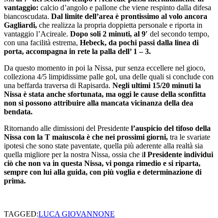
vantaggio:
calcio d’angolo e pallone che viene respinto dalla difesa
biancoscudata.
Dal limite dell’area è prontissimo al volo ancora
Gagliardi,
che realizza la propria doppietta personale e riporta in
vantaggio l’Acireale.
Dopo soli 2 minuti, al 9′
del secondo tempo,
con una facilità estrema,
Hebeck, da pochi passi dalla linea di
porta, accompagna in rete la palla dell’ 1 – 3.
Da questo momento in poi la Nissa, pur senza eccellere nel gioco,
colleziona 4/5 limpidissime palle gol, una delle quali si conclude con
una beffarda traversa di Rapisarda.
Negli ultimi 15/20 minuti la
Nissa è stata anche sfortunata, ma oggi le cause della sconfitta
non si possono attribuire alla mancata vicinanza della dea
bendata.
Ritornando alle dimissioni del Presidente
l’auspicio del tifoso della
Nissa con la T maiuscola è che nei prossimi giorni,
tra le svariate
ipotesi che sono state paventate, quella più aderente alla realtà sia
quella migliore per la nostra Nissa, ossia che i
l Presidente individui
ciò che non va in questa Nissa, vi ponga rimedio e si riparta,
sempre con lui alla guida, con più voglia e determinazione di
prima.
TAGGED:
LUCA GIOVANNONE