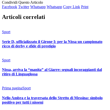
Condividi Questo Articolo
Facebook
Twitter
Whatsapp
Whatsapp
Copy Link
Print
Articoli correlati
Sport
Serie D, ufficializzato il Girone I: per la Nissa un campionato
ricco di derby e sfide di prestigio
Sport
Nissa, arriva la “manita” al Giarre: segnali incoraggianti dal
ritiro di Linguaglossa
Prima pagina
Sport
Nello Ambra e la traversata dello Stretto di Messina: simbolo
positivo per tutti i nisseni