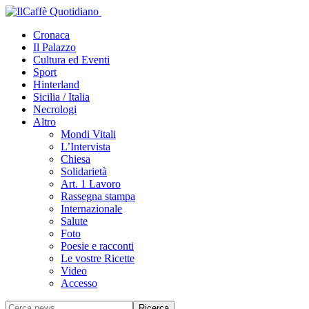
Cronaca
Il Palazzo
Cultura ed Eventi
Sport
Hinterland
Sicilia / Italia
Necrologi
Altro
Mondi Vitali
L’Intervista
Chiesa
Solidarietà
Art. 1 Lavoro
Rassegna stampa
Internazionale
Salute
Foto
Poesie e racconti
Le vostre Ricette
Video
Accesso