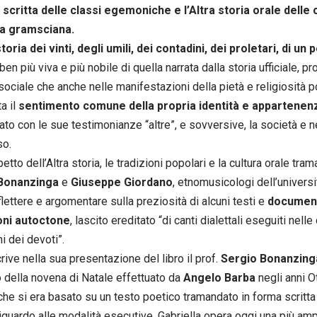
e scritta delle classi egemoniche e l’Altra storia orale delle 
a gramsciana.
storia dei vinti, degli umili, dei contadini, dei proletari, di u
ben più viva e più nobile di quella narrata dalla storia ufficiale, 
 sociale che anche nelle manifestazioni della pietà e religiosità
a il
sentimento comune della propria identità e appartenen
to con le sue testimonianze “altre”, e sovversive, la società e ne
so.
petto dell’Altra storia, le tradizioni popolari e la cultura orale tra
 Bonanzinga
e
Giuseppe Giordano
, etnomusicologi dell’univers
flettere e argomentare sulla preziosità di alcuni testi e
document
oni autoctone
, lascito ereditato “di canti dialettali eseguiti nell
i dei devoti”.
ive nella sua presentazione del libro il prof.
Sergio Bonanzing
 della novena di Natale effettuato da
Angelo Barba
negli anni O
che si era basato su un testo poetico tramandato in forma scritta
riguardo alle modalità esecutive, Gabriella opera oggi una più ampi