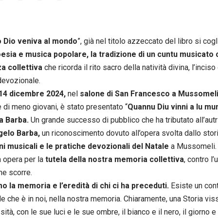
 Dio veniva al mondo
”, già nel titolo azzeccato del libro si cogl
esia e musica popolare, la tradizione di un cuntu musicato 
a collettiva
che ricorda il rito sacro della natività divina, l’inci
devozionale.
14 dicembre 2024,
nel
salone di San Francesco a Mussomel
e di meno giovani, è stato presentato “
Quannu Diu vinni a lu mu
a Barba.
Un grande successo di pubblico che ha tributato all’autri
gelo Barba,
un riconoscimento dovuto all’opera svolta dallo stori
ni musicali e le pratiche devozionali del Natale
a Mussomeli. 
a opera per la
tutela della nostra memoria collettiva
, contro l
e scorre.
o la memoria e l’eredità di chi ci ha preceduti.
Esiste un con
e che è in noi, nella nostra memoria. Chiaramente, una Storia vis
tà, con le sue luci e le sue ombre, il bianco e il nero, il giorno e