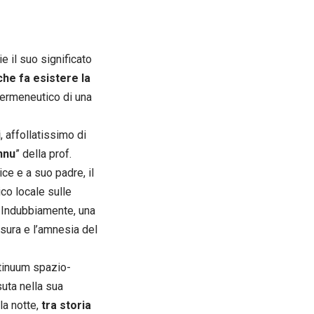
ie il suo significato
che fa esistere la
so ermeneutico di una
i
, affollatissimo di
nnu
” della prof.
ce e a suo padre, il
co locale sulle
Indubbiamente, una
’usura e l’amnesia del
tinuum spazio-
suta nella sua
 la notte,
tra storia