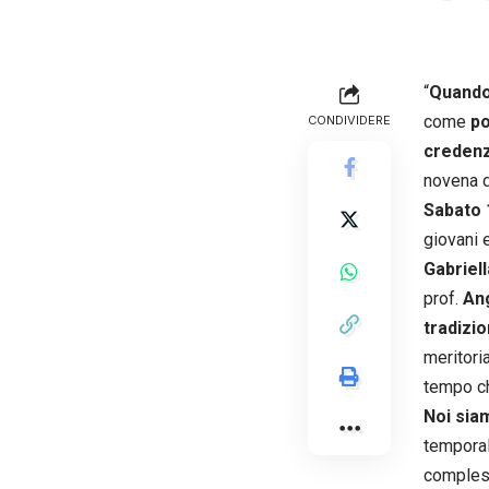
“
Quando
come
po
CONDIVIDERE
credenz
novena 
Sabato 
giovani 
Gabriell
prof.
An
tradizio
meritori
tempo ch
Noi siam
temporal
complessi