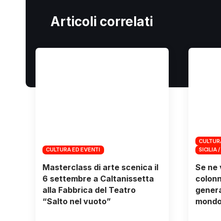
Articoli correlati
CULTUR
CULTURA ED EVENTI
SICILIA /
Masterclass di arte scenica il
Se ne 
6 settembre a Caltanissetta
colonn
alla Fabbrica del Teatro
genera
“Salto nel vuoto”
mondo 