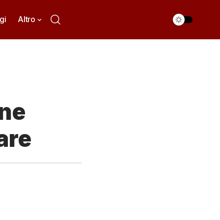
gi
Altro
one
lare