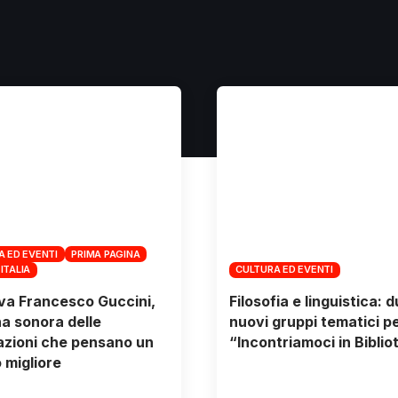
A ED EVENTI
PRIMA PAGINA
 ITALIA
CULTURA ED EVENTI
va Francesco Guccini,
Filosofia e linguistica: 
a sonora delle
nuovi gruppi tematici p
zioni che pensano un
“Incontriamoci in Biblio
migliore