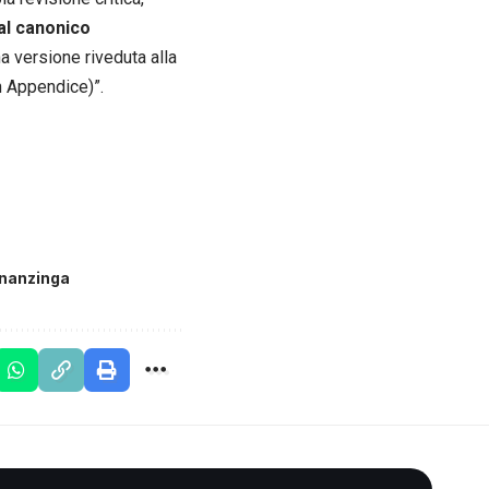
al canonico
a versione riveduta alla
n Appendice)”.
onanzinga