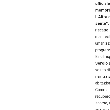
ufficial
memori
L’Altra 
sente”,
riscatto
manifest
umanizza
progres
E nel ris
Sergio
voluto ri
narrazi
abitazion
Come scr
recupero
scorso, 
anziani 