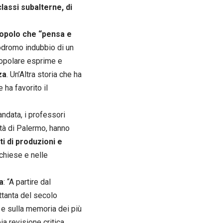
classi subalterne, di
n popolo che “pensa e
prodromo indubbio di un
 popolare esprime e
za
. Un’Altra storia che ha
 ha favorito il
mandata, i professori
ità di Palermo, hanno
i di produzioni e
e chiese e nelle
a
: “A partire dal
ttanta del secolo
 e sulla memoria dei più
a revisione critica,