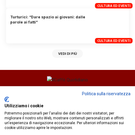
CULTURA ED EVENTI
Turturici: “Dare spazio ai giovani: dalle
parole ai fatti”
CULTURA ED EVENTI
VEDI DI PIÙ
Direttore responsabile
Fiorella Falci
Politica sulla riservatezza
93100 Caltanissetta (CL)
Utilizziamo i cookie
redazione@ilcaffequotidiano.online
Potremmo posizionarli per l'analisi dei dati dei nostri visitatori, per
C.F. 92076900858
migliorare il nostro sito Web, mostrare contenuti personalizzati e offrirti
Chi siamo
un'esperienza di navigazione eccezionale. Per ulteriori informazioni sui
Privacy & Cookie Policy
cookie utilizziamo aprire le impostazioni.