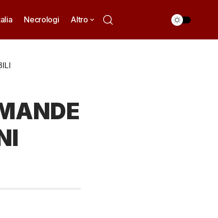
talia
Necrologi
Altro
ILI
OMANDE
NI