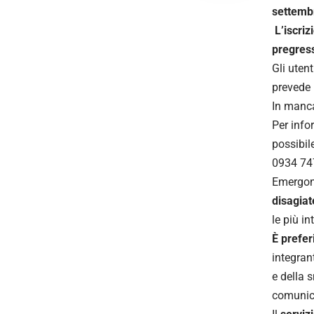
settemb
L’iscriz
pregress
Gli uten
prevede l
In manca
Per info
possibil
0934 74
Emergono
disagiat
le più in
È preferi
integran
e della 
comunic