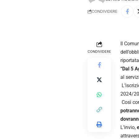
CONDIVIDERE
Il Comun
dell’obb
CONDIVIDERE
riportata
“Dal 5 A
al servi
L’iscriz
2024/202
Così com
potranno
dovranno
L’invio,
attraver