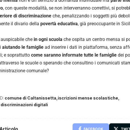
zio mensa
non è un servizio a domanda individuale ma
parte int
vo
, con queste modalità, se non interverranno correttivi, si potre
teriore di discriminazione
che, penalizzando i soggetti più debol
ente il divario della
povertà educativa
, già preoccupante in Sicil
 auspicabile che
in ogni scuola
che ospita un centro mensa si po
ni
aiutando le famiglie
ad inserire i dati in piattaforma, senza affol
; e soprattutto
come saranno informate tutte le famiglie
dei pot
ttraverso le scuole o sperando che consultino i comunicati st
ministrazione comunale?
D:
comune di Caltanissetta
iscrizioni mense scolastiche
 discriminazioni digitali
Articolo
FACEBOOK
TWI