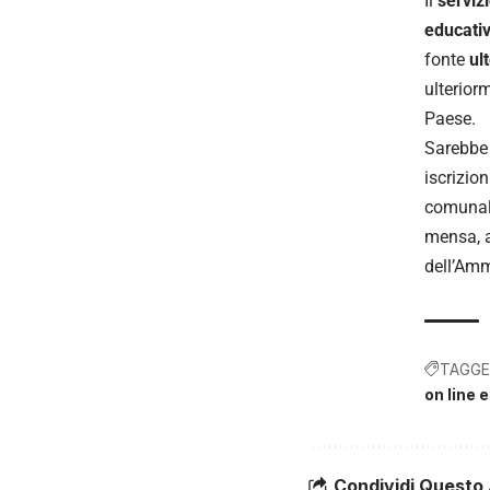
Il
servi
educati
fonte
ul
ulteriorm
Paese.
Sarebbe
iscrizio
comunali
mensa, a
dell’Am
TAGGE
on line e
Condividi Questo 