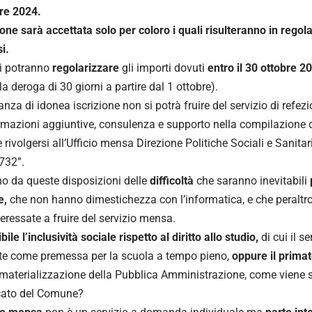
re 2024.
ione sarà accettata solo per coloro i quali risulteranno in rego
i.
ti potranno
regolarizzare
gli importi dovuti
entro il 30 ottobre 2
a deroga di 30 giorni a partire dal 1 ottobre).
nza di idonea iscrizione non si potrà fruire del servizio di refez
rmazioni aggiuntive, consulenza e supporto nella compilazione
e rivolgersi all’Ufficio mensa Direzione Politiche Sociali e Sanit
732”.
 da queste disposizioni delle
difficoltà
che saranno inevitabili
e,
che non hanno dimestichezza con l’informatica, e che peralt
teressate a fruire del servizio mensa.
bile l’inclusività sociale rispetto al diritto allo studio,
di cui il s
te come premessa per la scuola a tempo pieno,
oppure il primat
smaterializzazione della Pubblica Amministrazione, come viene s
ato del Comune?