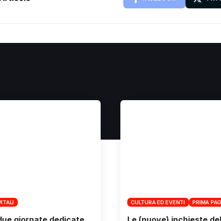
ITALI
CULTURA ED EVENTI
PRIMA PAG
 due giornate dedicate
Le (nuove) inchieste de