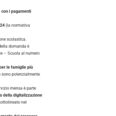
la con i pagamenti
024
(la normativa
ione scolastica.
 della domanda è
arie – Scuola al numero
per le famiglie più
ro sono potenzialmente
ervizio mensa è parte
o della digitalizzazione
ottolineato nel