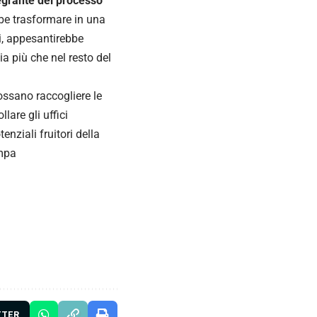
egrante del processo
bbe trasformare in una
i, appesantirebbe
ia più che nel resto del
ssano raccogliere le
lare gli uffici
enziali fruitori della
ampa
TTER