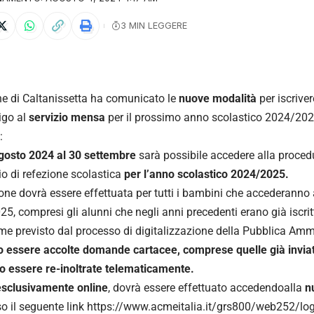
3 MIN LEGGERE
e di Caltanissetta ha comunicato le
nuove modalità
per iscrive
ligo al
servizio mensa
per il prossimo anno scolastico 2024/202
:
gosto 2024 al 30 settembre
sarà possibile accedere alla proced
zio di refezione scolastica
per l’anno scolastico 2024/2025.
ione dovrà essere effettuata per tutti i bambini che accederanno
5, compresi gli alunni che negli anni precedenti erano già iscritti
e previsto dal processo di digitalizzazione della Pubblica Am
 essere accolte domande cartacee, comprese quelle già invia
 essere re-inoltrate telematicamente.
esclusivamente online
, dovrà essere effettuato accedendoalla
n
so il seguente link
https://www.acmeitalia.it/grs800/web252/log