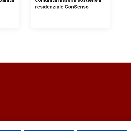
Sanità
comunità nissena sostiene il
residenziale ConSenso