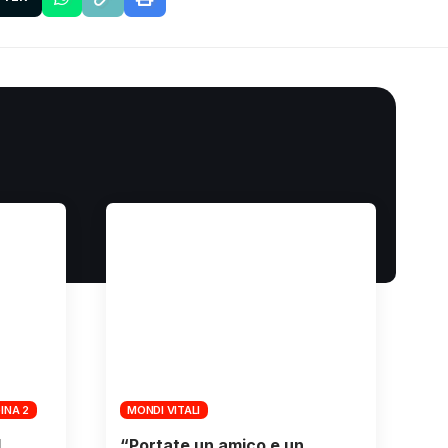
INA 2
MONDI VITALI
l
“Portate un amico e un