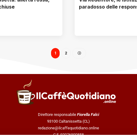
chiuse
paradosso delle respons
1
2
Direttore responsabile
Fiorella Falci
93100 Caltanissetta (CL)
redazione@ilcaffequotidiano.online
C.F. 92076900858