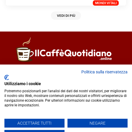
MONDI VITALI
VEDI DI PIÙ
Direttore responsabile
Fiorella Falci
Politica sulla riservatezza
93100 Caltanissetta (CL)
Utilizziamo i cookie
redazione@ilcaffequotidiano.online
Potremmo posizionarli per l'analisi dei dati dei nostri visitatori, per migliorare
C.F. 92076900858
il nostro sito Web, mostrare contenuti personalizzati e offrirti un'esperienza di
Chi siamo
navigazione eccezionale. Per ulteriori informazioni sui cookie utilizziamo
Privacy & Cookie Policy
aprire le impostazioni.
ACCETTARE TUTTI
NEGARE
IlCaffèQuotidiano.online è una testata giornalistica registrata
presso il Tribunale di Caltanissetta n.02/2024 del 17/07/2024 |