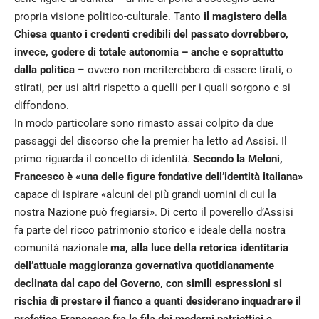
propria visione politico-culturale. Tanto
il magistero della
Chiesa quanto i credenti credibili del passato dovrebbero,
invece, godere di totale autonomia – anche e soprattutto
dalla politica
– ovvero non meriterebbero di essere tirati, o
stirati, per usi altri rispetto a quelli per i quali sorgono e si
diffondono.
In modo particolare sono rimasto assai colpito da due
passaggi del discorso che la premier ha letto ad Assisi. Il
primo riguarda il concetto di identità.
Secondo la Meloni,
Francesco è «una delle figure fondative dell’identità italiana»
capace di ispirare «alcuni dei più grandi uomini di cui la
nostra Nazione può fregiarsi». Di certo il poverello d’Assisi
fa parte del ricco patrimonio storico e ideale della nostra
comunità nazionale
ma, alla luce della retorica identitaria
dell’attuale maggioranza governativa quotidianamente
declinata dal capo del Governo, con simili espressioni si
rischia di prestare il fianco a quanti desiderano inquadrare il
profetico Francesco fra le fila dei moderni patriottici e