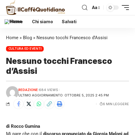
Aa
Home
Chi siamo
Salvati
Home
»
Blog
»
Nessuno tocchi Francesco d’Assisi
CULTURA ED EVENTI
Nessuno tocchi Francesco
d’Assisi
REDAZIONE
684 VIEWS
ULTIMO AGGIORNAMENTO: OTTOBRE 5, 2025 2:45 PM
6 MIN LEGGERE
di Rocco Gumina
Mi pare che con il
discorso pronunciato da Giorgia Meloni ad