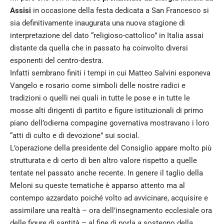
Assisi
in occasione della festa dedicata a San Francesco si
sia definitivamente inaugurata una nuova stagione di
interpretazione del dato “religioso-cattolico” in Italia assai
distante da quella che in passato ha coinvolto diversi
esponenti del centro-destra.
Infatti sembrano finiti i tempi in cui Matteo Salvini esponeva
Vangelo e rosario come simboli delle nostre radici e
tradizioni o quelli nei quali in tutte le pose e in tutte le
mosse alti dirigenti di partito e figure istituzionali di primo
piano dell’odierna compagine governativa mostravano i loro
“atti di culto e di devozione” sui social.
L’operazione della presidente del Consiglio appare molto più
strutturata e di certo di ben altro valore rispetto a quelle
tentate nel passato anche recente. In genere il taglio della
Meloni su queste tematiche è apparso attento ma al
contempo azzardato poiché volto ad avvicinare, acquisire e
assimilare una realtà – ora dell’insegnamento ecclesiale ora
delle figure di santità – al fine di porla a sostegno della