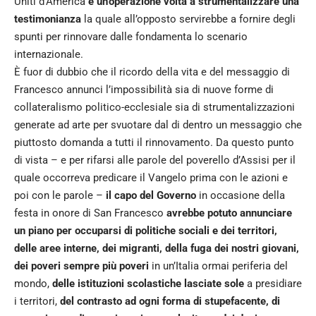
Uniti d’America
è un’operazione volta a strumentalizzare una
testimonianza
la quale all’opposto servirebbe a fornire degli
spunti per rinnovare dalle fondamenta lo scenario
internazionale.
È fuor di dubbio che il ricordo della vita e del messaggio di
Francesco annunci l’impossibilità sia di nuove forme di
collateralismo politico-ecclesiale sia di strumentalizzazioni
generate ad arte per svuotare dal di dentro un messaggio che
piuttosto domanda a tutti il rinnovamento. Da questo punto
di vista – e per rifarsi alle parole del poverello d’Assisi per il
quale occorreva predicare il Vangelo prima con le azioni e
poi con le parole –
il capo del Governo
in occasione della
festa in onore di San Francesco
avrebbe potuto annunciare
un piano per occuparsi di politiche sociali e dei territori,
delle aree interne, dei migranti, della fuga dei nostri giovani,
dei poveri sempre più poveri
in un’Italia ormai periferia del
mondo,
delle istituzioni scolastiche lasciate sole
a presidiare
i territori,
del contrasto ad ogni forma di stupefacente, di