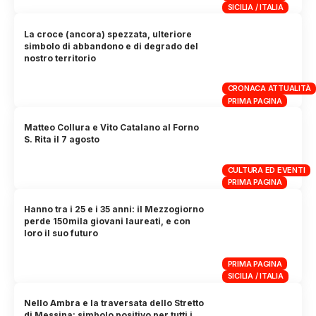
SICILIA / ITALIA
La croce (ancora) spezzata, ulteriore
simbolo di abbandono e di degrado del
nostro territorio
CRONACA ATTUALITÀ
PRIMA PAGINA
Matteo Collura e Vito Catalano al Forno
S. Rita il 7 agosto
CULTURA ED EVENTI
PRIMA PAGINA
Hanno tra i 25 e i 35 anni: il Mezzogiorno
perde 150mila giovani laureati, e con
loro il suo futuro
PRIMA PAGINA
SICILIA / ITALIA
Nello Ambra e la traversata dello Stretto
di Messina: simbolo positivo per tutti i