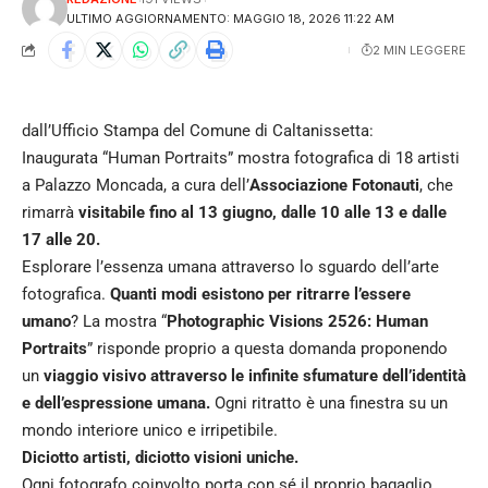
ULTIMO AGGIORNAMENTO: MAGGIO 18, 2026 11:22 AM
2 MIN LEGGERE
dall’Ufficio Stampa del Comune di Caltanissetta:
Inaugurata “Human Portraits” mostra fotografica di 18 artisti
a Palazzo Moncada, a cura dell’
Associazione Fotonauti
, che
rimarrà
visitabile fino al 13 giugno, dalle 10 alle 13 e dalle
17 alle 20.
Esplorare l’essenza umana attraverso lo sguardo dell’arte
fotografica.
Quanti modi esistono per ritrarre l’essere
umano
? La mostra “
Photographic Visions 2526: Human
Portraits
” risponde proprio a questa domanda proponendo
un
viaggio visivo attraverso le infinite sfumature dell’identità
e dell’espressione umana.
Ogni ritratto è una finestra su un
mondo interiore unico e irripetibile.
Diciotto artisti, diciotto visioni uniche.
Ogni fotografo coinvolto porta con sé il proprio bagaglio