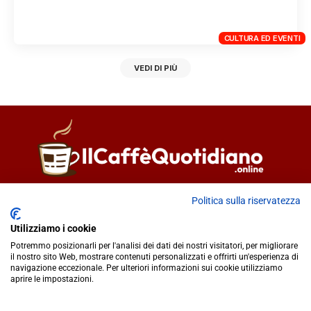
CULTURA ED EVENTI
VEDI DI PIÙ
Direttore responsabile
Fiorella Falci
Politica sulla riservatezza
93100 Caltanissetta (CL)
Utilizziamo i cookie
redazione@ilcaffequotidiano.online
Potremmo posizionarli per l'analisi dei dati dei nostri visitatori, per migliorare
C.F. 92076900858
il nostro sito Web, mostrare contenuti personalizzati e offrirti un'esperienza di
Chi siamo
navigazione eccezionale. Per ulteriori informazioni sui cookie utilizziamo
Privacy & Cookie Policy
aprire le impostazioni.