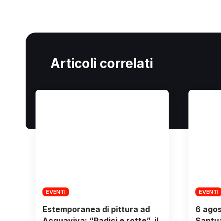
Articoli correlati
EVENTI
EVENTI
Estemporanea di pittura ad
6 agos
Acquaviva: “Radici e rotte”, il
Santua