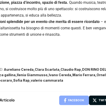
ione, piazza d’incontro, spazio di festa.
Quando musica, teatro
o, si costruisce molto più di uno spettacolo: si costruiscono relaz
 appartenenza, si educa alla bellezza.
ioni splendide per un evento che merita di essere ricordato
– e
altanissetta ha bisogno di momenti come questi. E ben vengano, 
ome strumenti di unione e rinascita.
D:
Aureliano Cereda
Clara Scarlata
Claudio Rap
DON RINO DE
a gallina
Ilenia Giammusso
Ivano Cereda
Mario Ferrara
Ornel
ecoraro
Sofia Rap
valerio cammarata
Articolo
FACEBOOK
TWI