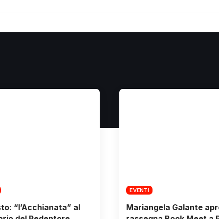
EVENTI
to: “l’Acchianata” al
Mariangela Galante apr
rio del Redentore
rassegna Book Meet a R