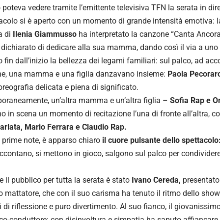
 poteva vedere tramite l’emittente televisiva TFN la serata in dire
acolo si è aperto con un momento di grande intensità emotiva: l
 di
Ilenia Giammusso
ha interpretato la canzone “Canta Ancora”,
 dichiarato di dedicare alla sua mamma, dando così il via a uno
o fin dall’inizio la bellezza dei legami familiari: sul palco, ad 
one, una mamma e una figlia danzavano insieme:
Paola Pecoraro
oreografia delicata e piena di significato.
oraneamente, un’altra mamma e un’altra figlia –
Sofia Rap e O
o in scena un momento di recitazione l’una di fronte all’altra, c
arlata, Mario Ferrara e Claudio Rap.
e prime note, è apparso chiaro
il cuore pulsante dello spettacolo:
accontano, si mettono in gioco, salgono sul palco per condividere
e il pubblico per tutta la serata è stato
Ivano Cereda,
presentato
o mattatore, che con il suo carisma ha tenuto il ritmo dello show 
di riflessione e puro divertimento. Al suo fianco, il giovanissim
 co-conduttore: con disinvoltura e simpatia ha saputo affiancare 