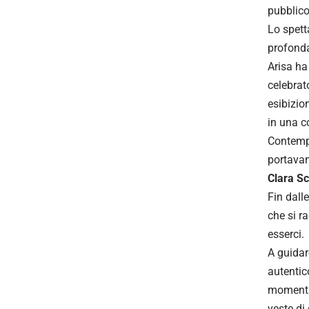
pubblico
Lo spett
profonda
Arisa ha
celebrat
esibizi
in una c
Contemp
portavan
Clara Sc
Fin dall
che si r
esserci.
A guidar
autentic
momenti 
veste di