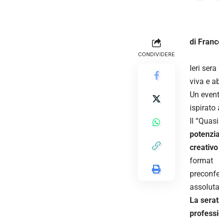
di Franc
CONDIVIDERE
Ieri ser
viva e a
Un event
ispirato
Il “Quas
potenzia
creativo
format
preconfe
assolut
La serat
professi