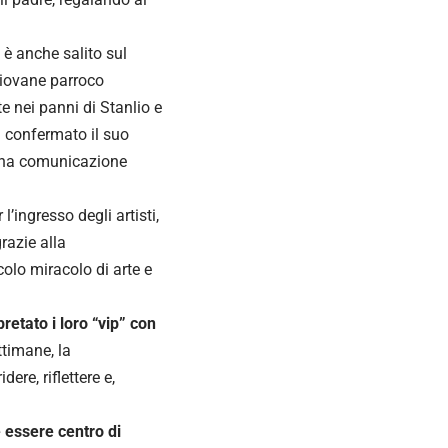
 è anche salito sul
 giovane parroco
e nei panni di Stanlio e
a confermato il suo
 una comunicazione
’ingresso degli artisti,
razie alla
colo miracolo di arte e
pretato i loro “vip” con
ttimane, la
ere, riflettere e,
 essere centro di