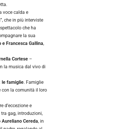
tta.
a voce calda e
 che in più interviste
 spettacolo che ha
accompagnare la sua
 e Francesca Gallina
,
rnella Cortese
–
on la musica dal vivo di
 le famiglie
. Famiglie
 con la comunità il loro
re d’eccezione e
tra gag, introduzioni,
o
Aureliano Cereda
, in
il padre, regalando al