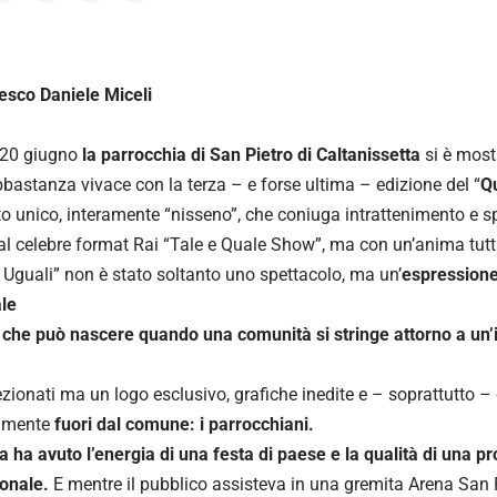
esco Daniele Miceli
a 20 giugno
la parrocchia di San Pietro di Caltanissetta
si è mos
bbastanza vivace con la terza – e forse ultima – edizione del “
Q
o unico, interamente “nisseno”, che coniuga intrattenimento e sp
 al celebre format Rai “Tale e Quale Show”, ma con un’anima tutt
i Uguali” non è stato soltanto uno spettacolo, ma un’
espressione
le
 che può nascere quando una comunità si stringe attorno a un’
zionati ma un logo esclusivo, grafiche inedite e – soprattutto 
amente
fuori dal comune: i parrocchiani.
a ha avuto l’energia di una festa di paese e la qualità di una p
onale.
E mentre il pubblico assisteva in una gremita Arena San Pi