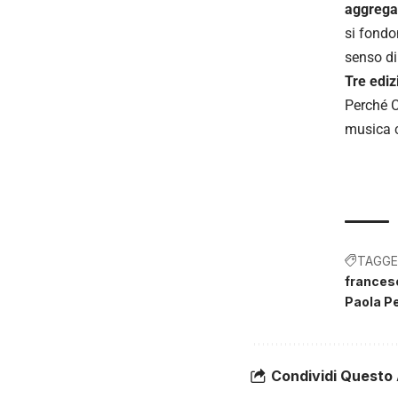
aggregaz
si fondon
senso di
Tre ediz
Perché C
musica c
TAGGE
francesc
Paola P
Condividi Questo 