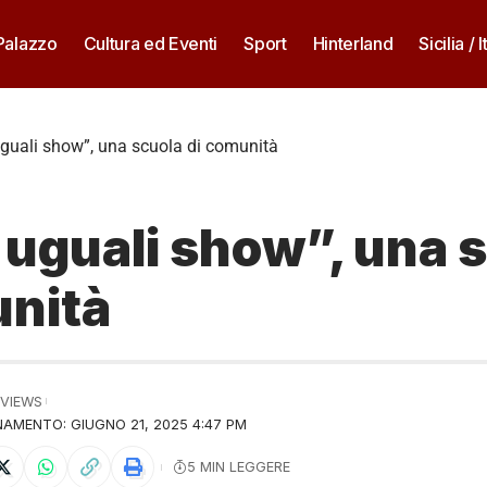
 Palazzo
Cultura ed Eventi
Sport
Hinterland
Sicilia / I
guali show”, una scuola di comunità
 uguali show”, una 
unità
 VIEWS
AMENTO: GIUGNO 21, 2025 4:47 PM
5 MIN LEGGERE