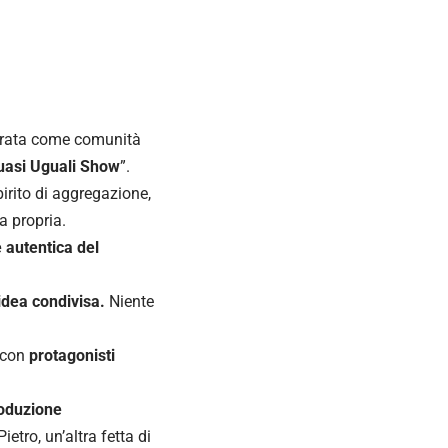
trata come comunità
uasi Uguali Show
”.
irito di aggregazione,
a propria.
 autentica del
idea condivisa.
Niente
– con
protagonisti
roduzione
etro, un’altra fetta di