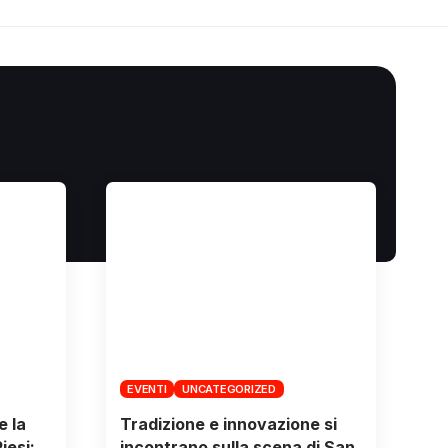
EVENTI
UNCATEGORIZED
e la
Tradizione e innovazione si
iesi:
incontrano sulla scena di San