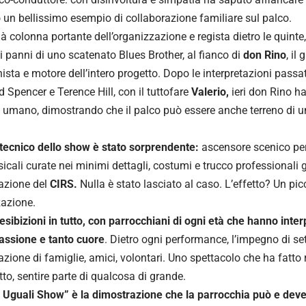
 un bellissimo esempio di collaborazione familiare sul palco.
ià colonna portante dell’organizzazione e regista dietro le quinte,
i panni di uno scatenato Blues Brother, al fianco di
don Rino
, il
ista e motore dell’intero progetto. Dopo le interpretazioni passat
d Spencer e Terence Hill, con il tuttofare
Valerio,
ieri don Rino h
” umano, dimostrando che il palco può essere anche terreno di
lo tecnico dello show è stato sorprendente:
ascensore scenico per l
icali curate nei minimi dettagli, costumi e trucco professionali g
azione del
CIRS.
Nulla è stato lasciato al caso. L’effetto? Un pic
azione.
 esibizioni in tutto, con parrocchiani di ogni età che hanno inter
passione e tanto cuore
. Dietro ogni performance, l’impegno di se
zione di famiglie, amici, volontari. Uno spettacolo che ha fatto rid
tto, sentire parte di qualcosa di grande.
i Uguali Show” è la dimostrazione che la parrocchia può e deve