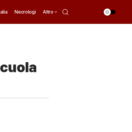
talia
Necrologi
Altro
scuola