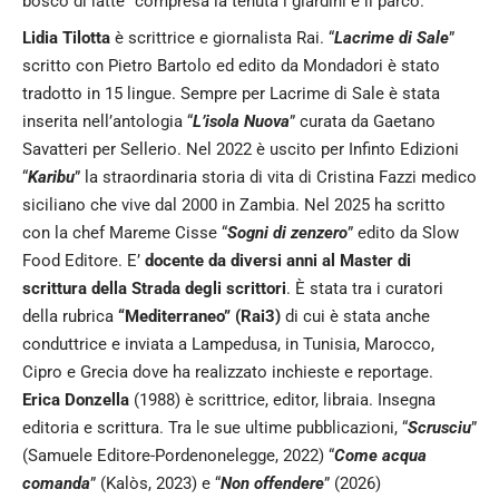
bosco di latte” compresa la tenuta i giardini e il parco.
Lidia Tilotta
è scrittrice e giornalista Rai. “
Lacrime di Sale
”
scritto con Pietro Bartolo ed edito da Mondadori è stato
tradotto in 15 lingue. Sempre per Lacrime di Sale è stata
inserita nell’antologia “
L’isola Nuova
” curata da Gaetano
Savatteri per Sellerio. Nel 2022 è uscito per Infinto Edizioni
“
Karibu
” la straordinaria storia di vita di Cristina Fazzi medico
siciliano che vive dal 2000 in Zambia. Nel 2025 ha scritto
con la chef Mareme Cisse “
Sogni di zenzero
” edito da Slow
Food Editore. E’
docente da diversi anni al Master di
scrittura della Strada degli scrittori
. È stata tra i curatori
della rubrica
“Mediterraneo” (Rai3)
di cui è stata anche
conduttrice e inviata a Lampedusa, in Tunisia, Marocco,
Cipro e Grecia dove ha realizzato inchieste e reportage.
Erica Donzella
(1988) è scrittrice, editor, libraia. Insegna
editoria e scrittura. Tra le sue ultime pubblicazioni, “
Scrusciu
”
(Samuele Editore-Pordenonelegge, 2022) “
Come acqua
comanda
” (Kalòs, 2023) e “
Non offendere
” (2026)