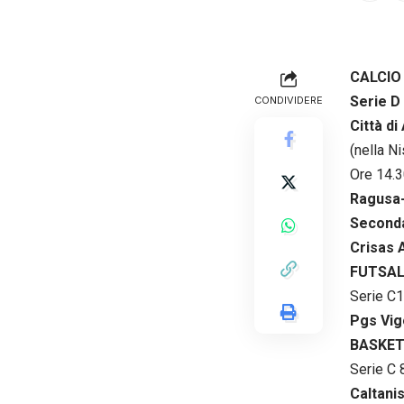
CALCIO
Serie D
CONDIVIDERE
Città di
(nella N
Ore 14.3
Ragusa
Second
Crisas 
FUTSA
Serie C
Pgs Vig
BASKE
Serie C 
Caltani