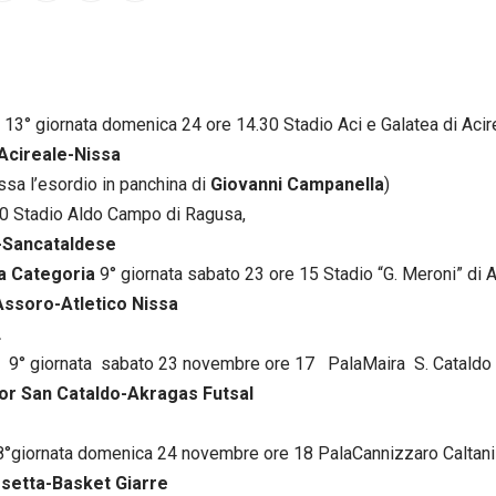
13° giornata domenica 24 ore 14.30 Stadio Aci e Galatea di Acir
 Acireale-Nissa
issa l’esordio in panchina di
Giovanni Campanella
)
0 Stadio Aldo Campo di Ragusa,
-Sancataldese
a Categoria
9° giornata sabato 23 ore 15 Stadio “G. Meroni” di 
Assoro-Atletico Nissa
L
1 9° giornata sabato 23 novembre ore 17 PalaMaira S. Cataldo
or San Cataldo-Akragas Futsal
T
8°giornata domenica 24 novembre ore 18 PalaCannizzaro Caltan
ssetta-Basket Giarre