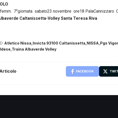
VOLO
1femm. 7°giornata sabato23 novembre ore18 PalaCannizzaro C
Albaverde Caltanissetta-Volley Santa Teresa Riva
D:
Atletico Nissa
Invicta 93100 Caltanissetta
NISSA
Pgs Vigo
ldese
Traina Albaverde Volley
Articolo
FACEBOOK
TWI