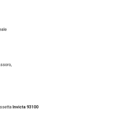
eale
Assoro,
issetta
Invicta 93100