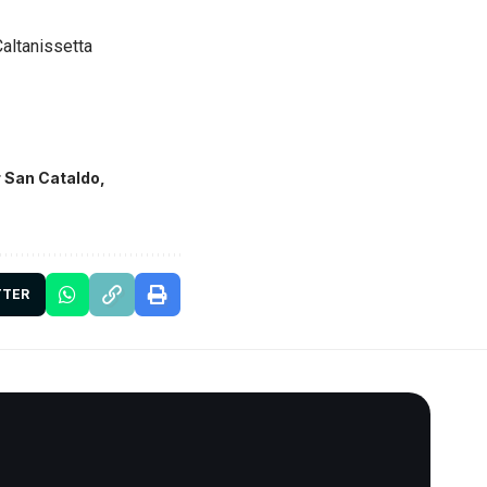
altanissetta
r San Cataldo
TTER