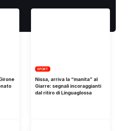
SPORT
 Girone
Nissa, arriva la “manita” al
onato
Giarre: segnali incoraggianti
dal ritiro di Linguaglossa