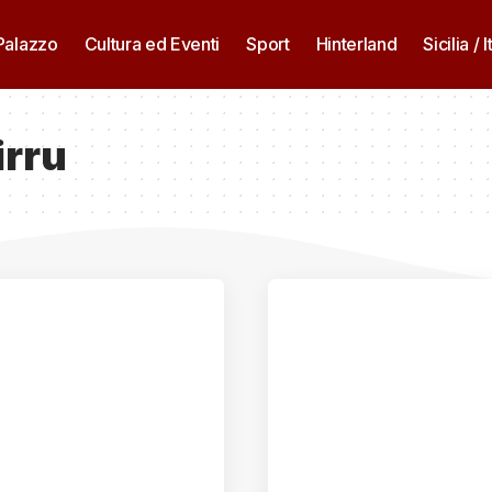
 Palazzo
Cultura ed Eventi
Sport
Hinterland
Sicilia / I
irru