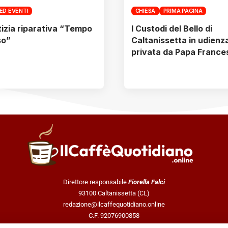
ED EVENTI
CHIESA
PRIMA PAGINA
tizia riparativa “Tempo
I Custodi del Bello di
so”
Caltanissetta in udienz
privata da Papa France
Direttore responsabile
Fiorella Falci
93100 Caltanissetta (CL)
redazione@ilcaffequotidiano.online
C.F. 92076900858
Chi siamo