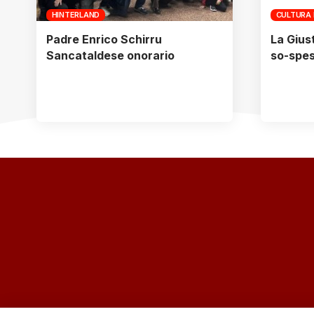
HINTERLAND
CULTURA 
Padre Enrico Schirru
La Gius
Sancataldese onorario
so-spe