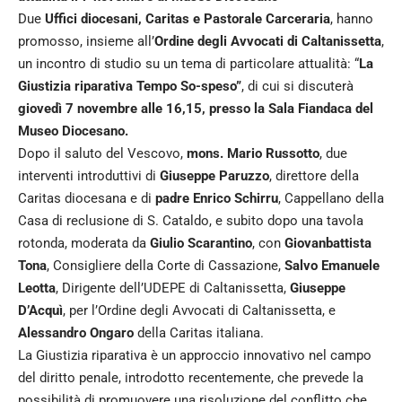
Due
Uffici diocesani, Caritas e Pastorale Carceraria
, hanno
promosso, insieme all’
Ordine degli
Avvocati di Caltanissetta
,
un incontro di studio su un tema di particolare attualità: “
La
Giustizia riparativa Tempo So-speso”
, di cui si discuterà
giovedì 7 novembre alle 16,15, presso la Sala Fiandaca del
Museo Diocesano.
Dopo il saluto del Vescovo,
mons. Mario Russotto
, due
interventi introduttivi di
Giuseppe Paruzzo
, direttore della
Caritas diocesana e di
padre Enrico Schirru
, Cappellano della
Casa di reclusione di S. Cataldo, e subito dopo una tavola
rotonda, moderata da
Giulio Scarantino
, con
Giovanbattista
Tona
, Consigliere della Corte di Cassazione,
Salvo Emanuele
Leotta
, Dirigente dell’UDEPE di Caltanissetta,
Giuseppe
D’Acquì
, per l’Ordine degli Avvocati di Caltanissetta, e
Alessandro Ongaro
della Caritas italiana.
La Giustizia riparativa è un approccio innovativo nel campo
del diritto penale, introdotto recentemente, che prevede la
possibilità di promuovere una risoluzione del conflitto che