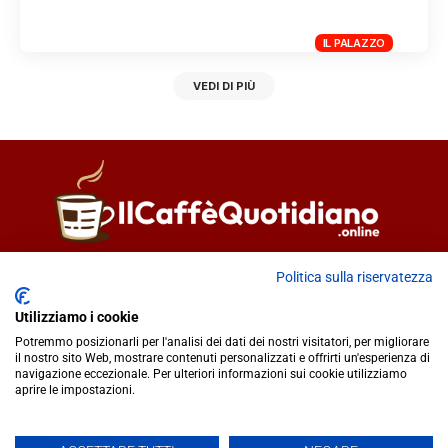
IL PALAZZO
VEDI DI PIÙ
Direttore responsabile
Fiorella Falci
Politica sulla riservatezza
93100 Caltanissetta (CL)
Utilizziamo i cookie
redazione@ilcaffequotidiano.online
Potremmo posizionarli per l'analisi dei dati dei nostri visitatori, per migliorare
C.F. 92076900858
il nostro sito Web, mostrare contenuti personalizzati e offrirti un'esperienza di
Chi siamo
navigazione eccezionale. Per ulteriori informazioni sui cookie utilizziamo
Privacy & Cookie Policy
aprire le impostazioni.