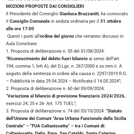
MOZIONI PROPOSTE DAI CONSIGLIERI
Il Presidente del Consiglio
Gianluca Bruzzaniti
, ha convocato
il
Consiglio Comunale
in seduta ordinaria per il
31 ottobre
alle ore 17:00
Questi i punti all
’ordine del giorno
che verranno discussi in
Aula Consiliare:
1. Proposta di deliberazione n. 55 del 01/08/2024:
“
Riconoscimento del debito fuori bilancio
ai sensi dell’art.
194, comma 1, lett A), del D.Lgs. n. 267/2000 e ss.mm.ii. A
seguito della sentenza in ordine alla causa n. 2297/2019 R.G.
– Pubblicità in data 29.04.2024 – Notificata il 14.05.2024”;
2. Proposta di deliberazione n. 60 del 09/09/2024:
“
Variazione al bilancio di previsione finanziario 2024/2026,
esercizi 24, 25 e 26- Art. 175 TUEL”;
3. Proposta di deliberazione n. 74 del 03/10/2024: “
Statuto
dell’Unione dei Comuni “Area Urbana Funzionale della Sicilia
Centrale” – “FUA Caltanissetta” – tra i Comuni di:
Caltanissetta, Delia, Enna, San Cataldo, Santa Caterina