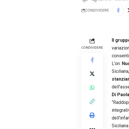
CONDIVIDERE
Il grup
variazio
CONDIVIDERE
consenti
L’on.
Nuc
Sicilian
stanziam
dell’ass
Di Paol
“Raddopp
integrati
dell’inf
Sicilian