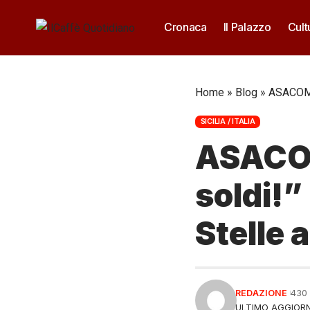
Cronaca
Il Palazzo
Cult
Home
»
Blog
»
ASACOM: 
SICILIA / ITALIA
ASACOM
soldi!”
Stelle 
REDAZIONE
430
ULTIMO AGGIORN