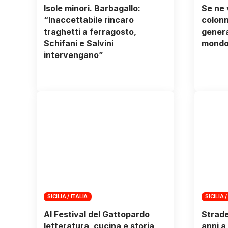
Isole minori. Barbagallo:
Se ne 
“Inaccettabile rincaro
colonn
traghetti a ferragosto,
genera
Schifani e Salvini
mondo 
intervengano”
SICILIA / ITALIA
SICILIA /
Al Festival del Gattopardo
Strade
letteratura, cucina e storia
anni a 