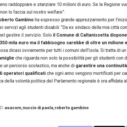
no raddoppiare e stanziare 10 milioni di euro. Se la Regione vuo
 non lo faccia sul nostro welfare”.
oberto Gambino
ha espresso grande apprezzamento per l’inizia
i servizi agli studenti disabili: “Da ex sindaco della mia città con
el gestire il servizio. Solo
il Comune di Caltanissetta dispone
350 mila euro ma il fabbisogno sarebbe di oltre un milione 
osa dicasi ovviamente per tutti i comuni dell’Isola. Si tratta di u
amiglie
che riguarda non solo la possibilità per gli studenti con d
re un percorso scolastico, ma anche di
garantire una continuit
i operatori qualificati
che ogni anno vengono mortificati per car
ca della volontà politica del Parlamento regionale è ora affidata al
D:
asacom
nuccio di paola
roberto gambino