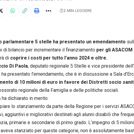
2 MIN LEGGERE
po parlamentare 5 stelle ha presentato un emendamento
sull
ni di bilancio per incrementare il finanziamento
per gli ASACOM d
rà di
coprire i costi per tutto l’anno 2024 e oltre.
cio Di Paola
, deputato regionale 5 Stelle e vice presidente de
a, ha presentato l’emendamento, che è in discussione a Sala d’Erc
ento di 10 milioni di euro in favore dei Distretti socio sani
essorato regionale della Famiglia e delle politiche sociali.
a
ha dichiarato in merito:
iare lo stanziamento da parte della Regione per i servizi ASAC
vi, aggiuntivi e migliorativi destinati agli alunni disabili che fre
anzia, primarie e secondarie di primo grado. L’impegno di 5 milion
a aveva stanziato per queste categorie, non è assolutamente bas