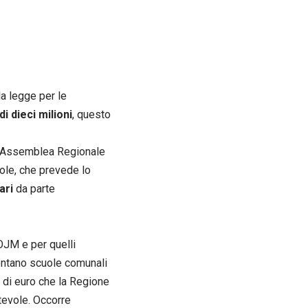
a legge per le
i dieci milioni
, questo
ll’Assemblea Regionale
ole, che prevede lo
tari
da parte
OJM e per quelli
quentano scuole comunali
i di euro che la Regione
tevole. Occorre