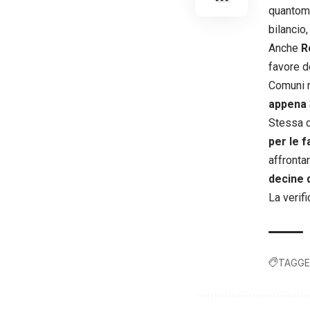
quantome
bilancio,
Anche
R
favore de
Comuni n
appena 
Stessa c
per le f
affronta
decine d
La verifi
TAGGE