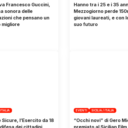
va Francesco Guccini,
Hanno tra i 25 e i 35 anni
a sonora delle
Mezzogiorno perde 150
zioni che pensano un
giovani laureati, e con lo
migliore
suo futuro
 ITALIA
EVENTI
SICILIA / ITALIA
 Sicure, l’Esercito da 18
“Occhi novi” di Gero Mi
difesa dei cittadini
premiato al Sicilian Film