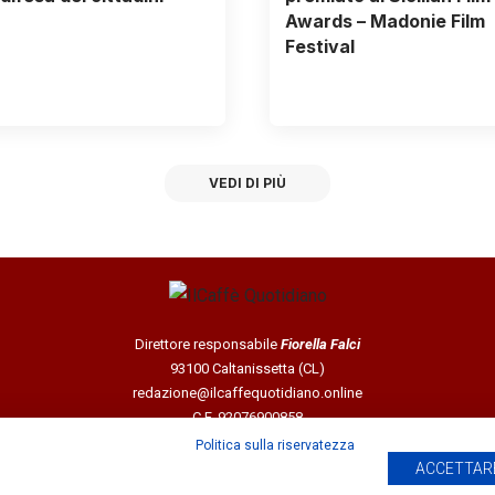
Awards – Madonie Film
Festival
VEDI DI PIÙ
Direttore responsabile
Fiorella Falci
93100 Caltanissetta (CL)
redazione@ilcaffequotidiano.online
C.F. 92076900858
Chi siamo
Politica sulla riservatezza
Privacy & Cookie Policy
ACCETTARE