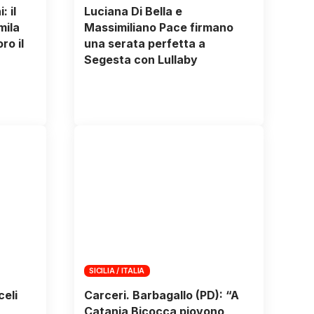
: il
Luciana Di Bella e
mila
Massimiliano Pace firmano
ro il
una serata perfetta a
Segesta con Lullaby
SICILIA / ITALIA
celi
Carceri. Barbagallo (PD): “A
Catania Bicocca piovono