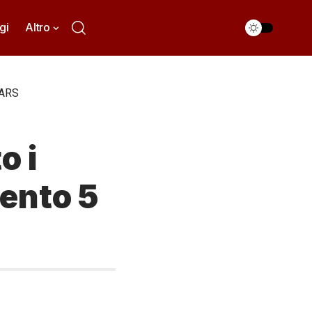
gi
Altro
’ARS
o i
mento 5