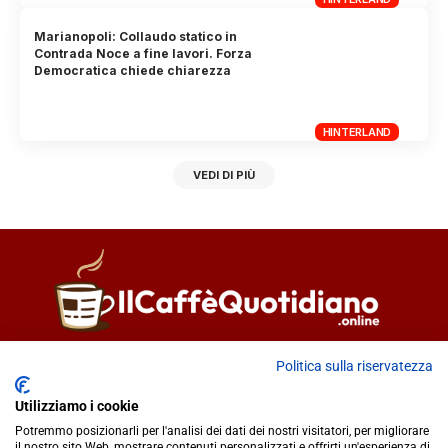
Marianopoli: Collaudo statico in
Contrada Noce a fine lavori. Forza
Democratica chiede chiarezza
HINTERLAND
VEDI DI PIÙ
Direttore responsabile
Fiorella Falci
Politica sulla riservatezza
93100 Caltanissetta (CL)
Utilizziamo i cookie
redazione@ilcaffequotidiano.online
Potremmo posizionarli per l'analisi dei dati dei nostri visitatori, per migliorare
C.F. 92076900858
il nostro sito Web, mostrare contenuti personalizzati e offrirti un'esperienza di