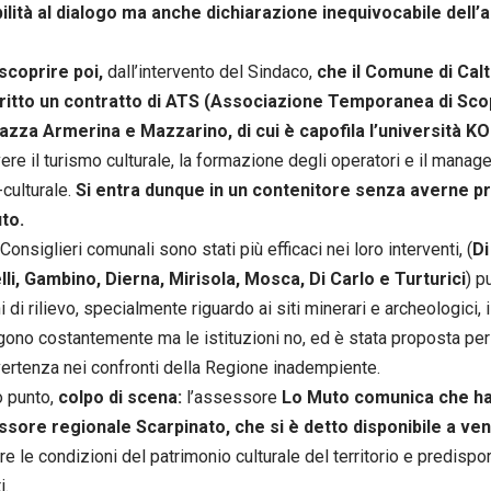
ilità al dialogo ma anche dichiarazione inequivocabile dell
scoprire poi,
dall’intervento del Sindaco,
che il Comune di Cal
ritto un contratto di ATS (Associazione Temporanea di Sco
azza Armerina e Mazzarino, di cui è capofila l’università K
re il turismo culturale, la formazione degli operatori e il mana
-culturale.
Si entra dunque in un contenitore senza averne pri
to.
 Consiglieri comunali sono stati più efficaci nei loro interventi, (
Di
li, Gambino, Dierna, Mirisola, Mosca, Di Carlo e Turturici
) p
 di rilievo, specialmente riguardo ai siti minerari e archeologici, 
gono costantemente ma le istituzioni no, ed è stata proposta per
vertenza nei confronti della Regione inadempiente.
o punto,
colpo di scena:
l’assessore
Lo Muto comunica che ha 
ssore regionale Scarpinato, che si è detto disponibile a ven
e le condizioni del patrimonio culturale del territorio e predispo
i.