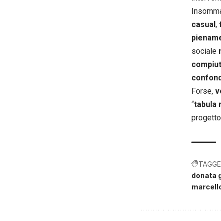
Insomm
casual
,
piename
sociale
compiut
confon
Forse,
v
“
tabula
progetto
TAGGE
donata 
marcello