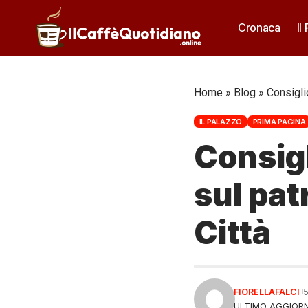
Cronaca
Il
Home
»
Blog
»
Consigli
IL PALAZZO
PRIMA PAGINA
Consig
sul pat
Città
FIORELLAFALCI
ULTIMO AGGIORN