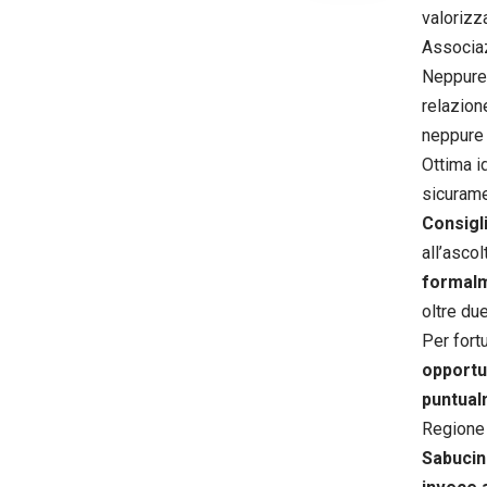
valorizz
Associaz
Neppure 
relazione
neppure 
Ottima i
sicuram
Consigl
all’ascol
formalm
oltre due
Per fort
opportun
puntual
Regione s
Sabucin