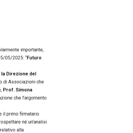
colarmente importante,
15/05/2025: “
Futuro
 la Direzione del
o di Associazioni che
e,
Prof. Simona
stazione che l’argomento
e il primo firmatario
rospettare né un’analisi
elativo alla