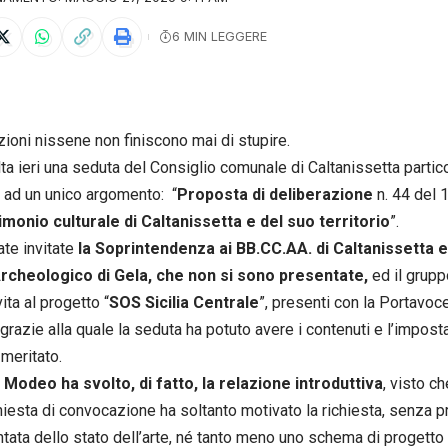
6 MIN LEGGERE
uzioni nissene non finiscono mai di stupire.
lta ieri una seduta del Consiglio comunale di Caltanissetta parti
 ad un unico argomento: “
Proposta di deliberazione
n. 44 del 
imonio culturale di Caltanissetta e del suo territorio
”.
ate invitate
la Soprintendenza ai BB.CC.AA. di Caltanissetta e
rcheologico di Gela, che non si sono presentate,
ed il grupp
ita al progetto “
SOS Sicilia Centrale
”, presenti con la Portavoc
 grazie alla quale la seduta ha potuto avere i contenuti e l’impo
meritato.
. Modeo
ha svolto, di fatto, la relazione introduttiva
, visto ch
chiesta di convocazione ha soltanto motivato la richiesta, senza p
ata dello stato dell’arte, né tanto meno uno schema di progetto r