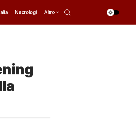
talia
Necrologi
Altro
ening
lla