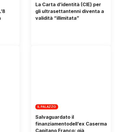
a
La Carta d’identità (CIE) per
L’8
gli ultrasettantenni diventa a
a
validità “illimitata”
IL PALAZZO
Salvaguardato il
finanziamentodell’ex Caserma
Capitano Franco: già