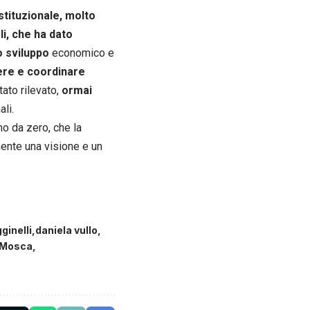
tituzionale, molto
i, che ha dato
o sviluppo
economico e
ere e coordinare
ato rilevato,
ormai
li.
mo da zero, che la
ente una visione e un
ginelli
daniela vullo
 Mosca