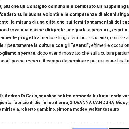
a,
più che un Consiglio comunale è sembrato un happening is
fondato sulla buona volontà e le competenze di alcuni singol
nte la misura di una città che sui temi fondamentali del su
non trova una classe dirigente adeguata a pensare, esprim
amente progetti
a medio e lungo termine, e che anzi, come è st
de
ripetutamente
la cultura con gli “eventi”,
effimeri e occasiona
ogliamo sperare
, dopo aver dimostrato che sulla cultura partia
 rasa” possa essere il campo da seminare
per generare finalm
.
D:
Andrea Di Carlo
annalisa petitto
armando turturici
carlo vag
giunta
fabrizio di dio
felice dierna
GIOVANNA CANDURA
Giusy
 mirisola
roberto gambino
simona modeo
walter tesauro