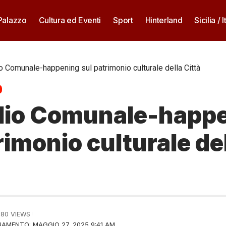
 Palazzo
Cultura ed Eventi
Sport
Hinterland
Sicilia / I
o Comunale-happening sul patrimonio culturale della Città
lio Comunale-happ
rimonio culturale de
580 VIEWS
AMENTO: MAGGIO 27, 2025 9:41 AM