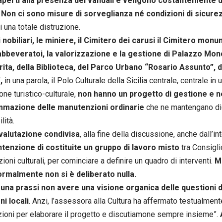
aperti alla presenza dei vandali e vengono costantemente 
.
Non ci sono misure di sorveglianza né condizioni di sicure
i una totale distruzione.
i nobiliari, le miniere, il Cimitero dei carusi il Cimitero monu
 abbeveratoi, la valorizzazione e la gestione di Palazzo Mon
ita, della Biblioteca, del Parco Urbano “Rosario Assunto”, d
,
in una parola, il Polo Culturale della Sicilia centrale, centrale i
ne turistico-culturale,
non hanno un progetto di gestione e 
mazione delle manutenzioni ordinarie
che ne mantengano di
ilità.
 valutazione condivisa
, alla fine della discussione, anche dall’i
intenzione di costituite un gruppo di lavoro misto
tra Consigl
oni culturali, per cominciare a definire un quadro di interventi.
M
ormalmente non si è deliberato nulla.
 una prassi non avere una visione organica delle questioni d
ni locali
. Anzi, l’assessora alla Cultura ha affermato testualmente
ioni per elaborare il progetto e discutiamone sempre insieme”.