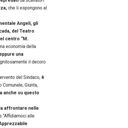
depredati
da scavatori
zza,
che li espongono al
mentale Angeli, gli
cada, del Teatro
el centro “M.
n una economia della
neppure una
gnitosamente il decoro
ntervento del Sindaco,
è
io Comunale, Giunta,
a anche su questo
a affrontare nelle
 “Affidiamoci alle
Apprezzabile