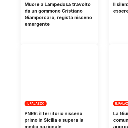
Muore a Lampedusa travolto
Il sile
da un gommone Cristiano
essere
Giamporcaro, regista nisseno
emergente
IL PALAZZO
IL PALA
PNRR: il territorio nisseno
La Giu
primo in Sicilia e supera la
comunal
media nazionale
approv