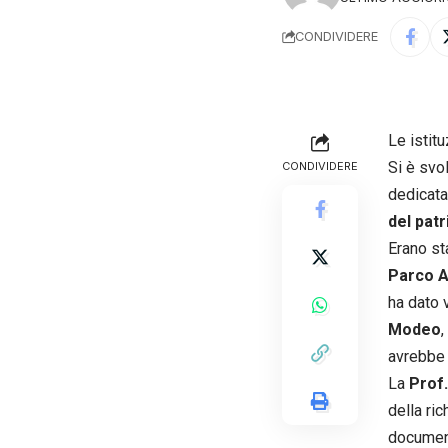
CONDIVIDERE
Le istit
Si è svo
CONDIVIDERE
dedicata
del patr
Erano st
Parco A
ha dato v
Modeo
,
avrebbe 
La
Prof
della ri
document