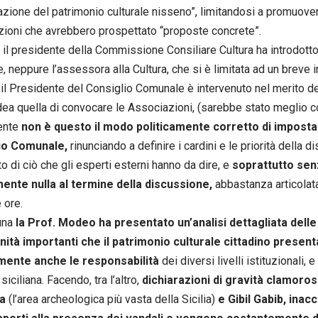
azione del patrimonio culturale nisseno”, limitandosi a promuove
ioni che avrebbero prospettato “proposte concrete”.
il presidente della Commissione Consiliare Cultura ha introdotto
, neppure l’assessora alla Cultura, che si è limitata ad un breve i
il Presidente del Consiglio Comunale è intervenuto nel merito de
dea quella di convocare le Associazioni, (sarebbe stato meglio c
ente
non è questo il modo politicamente corretto di impostare
io
Comunale,
rinunciando a definire i cardini e le priorità della 
to di ciò che gli esperti esterni hanno da dire, e
soprattutto sen
ente nulla al termine della discussione,
abbastanza articolata
 ore.
una
la Prof. Modeo ha presentato un’analisi dettagliata delle c
ità importanti che il patrimonio culturale cittadino present
mente anche le responsabilità
dei diversi livelli istituzionali, 
iciliana. Facendo, tra l’altro,
dichiarazioni di gravità clamorosa
a
(l’area archeologica più vasta della Sicilia)
e Gibil Gabib, inacc