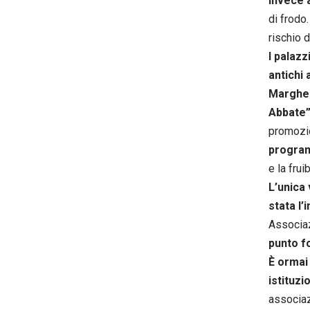
invece 
di frodo
rischio d
I palazz
antichi
Margher
Abbate”
promozio
program
e la fruib
L’unica
stata l’
Associazi
punto f
È ormai
istituzio
associaz