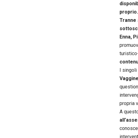
disponib
proprio.
Tranne 
sottosc
Enna, Pi
promuove
turistico
contenu
I singoli
Vagginel
questioni
interven
propria 
A quest
all’asse
conoscer
intervent