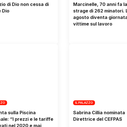
nzio di Dio non cessa di
Marcinelle, 70 anni fa l
 Dio
strage di 262 minatori. 
agosto diventa giornat
vittime sul lavoro
ZZO
IL PALAZZO
nta sulla Piscina
Sabrina Cillia nominata
e: “I prezzi e le tariffe
Direttrice del CEFPAS
ati nel 2020 e mai