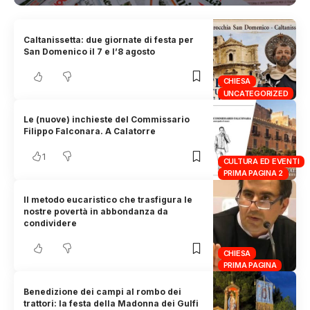
Caltanissetta: due giornate di festa per
San Domenico il 7 e l’8 agosto
CHIESA
UNCATEGORIZED
Le (nuove) inchieste del Commissario
Filippo Falconara. A Calatorre
1
CULTURA ED EVENTI
PRIMA PAGINA 2
Il metodo eucaristico che trasfigura le
nostre povertà in abbondanza da
condividere
CHIESA
PRIMA PAGINA
Benedizione dei campi al rombo dei
trattori: la festa della Madonna dei Gulfi