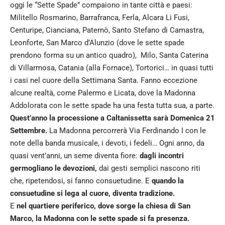
oggi le “Sette Spade” compaiono in tante città e paesi:
Militello Rosmarino, Barrafranca, Ferla, Alcara Li Fusi,
Centuripe, Cianciana, Paternò, Santo Stefano di Camastra,
Leonforte, San Marco d’Alunzio (dove le sette spade
prendono forma su un antico quadro), Milo, Santa Caterina
di Villarmosa, Catania (alla Fornace), Tortorici… in quasi tutti
i casi nel cuore della Settimana Santa. Fanno eccezione
alcune realtà, come Palermo e Licata, dove la Madonna
Addolorata con le sette spade ha una festa tutta sua, a parte.
Quest’anno la processione a Caltanissetta sarà Domenica 21
Settembre.
La Madonna percorrerà Via Ferdinando I con le
note della banda musicale, i devoti, i fedeli… Ogni anno, da
quasi vent’anni, un seme diventa fiore:
dagli incontri
germogliano le devozioni,
dai gesti semplici nascono riti
che, ripetendosi, si fanno consuetudine. E
quando la
consuetudine si lega al cuore, diventa tradizione.
E
nel quartiere periferico, dove sorge la chiesa di San
Marco, la Madonna con le sette spade si fa presenza.