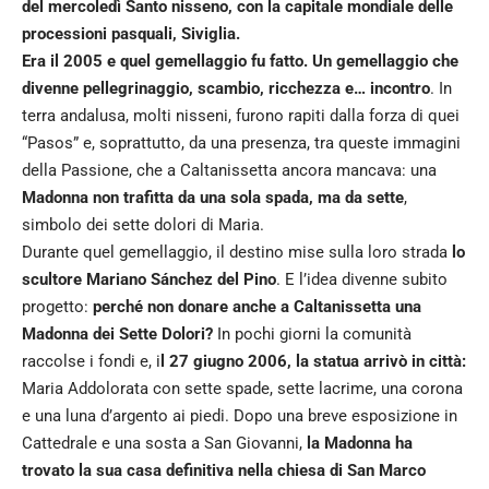
del mercoledì Santo nisseno, con la capitale mondiale delle
processioni pasquali, Siviglia.
Era il 2005 e quel gemellaggio fu fatto. Un gemellaggio che
divenne pellegrinaggio, scambio, ricchezza e… incontro
. In
terra andalusa, molti nisseni, furono rapiti dalla forza di quei
“Pasos” e, soprattutto, da una presenza, tra queste immagini
della Passione, che a Caltanissetta ancora mancava: una
Madonna non trafitta da una sola spada, ma da sette
,
simbolo dei sette dolori di Maria.
Durante quel gemellaggio, il destino mise sulla loro strada
lo
scultore Mariano Sánchez del Pino
. E l’idea divenne subito
progetto:
perché non donare anche a Caltanissetta una
Madonna dei Sette Dolori?
In pochi giorni la comunità
raccolse i fondi e, i
l 27 giugno 2006, la statua arrivò in città:
Maria Addolorata con sette spade, sette lacrime, una corona
e una luna d’argento ai piedi. Dopo una breve esposizione in
Cattedrale e una sosta a San Giovanni,
la Madonna ha
trovato la sua casa definitiva nella chiesa di San Marco