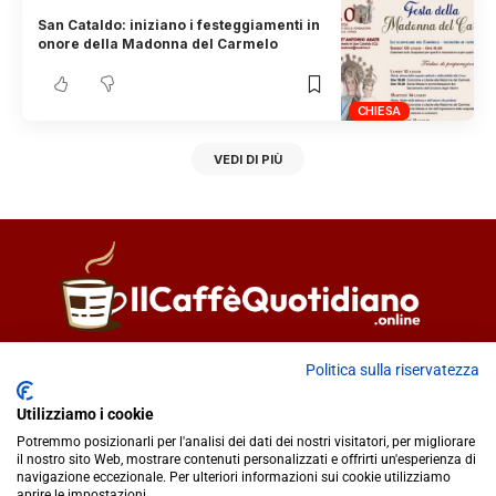
San Cataldo: iniziano i festeggiamenti in
onore della Madonna del Carmelo
CHIESA
VEDI DI PIÙ
Direttore responsabile
Fiorella Falci
Politica sulla riservatezza
93100 Caltanissetta (CL)
Utilizziamo i cookie
redazione@ilcaffequotidiano.online
Potremmo posizionarli per l'analisi dei dati dei nostri visitatori, per migliorare
C.F. 92076900858
il nostro sito Web, mostrare contenuti personalizzati e offrirti un'esperienza di
Chi siamo
navigazione eccezionale. Per ulteriori informazioni sui cookie utilizziamo
Privacy & Cookie Policy
aprire le impostazioni.