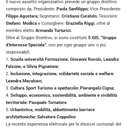
Il nuovo assetto organizzativo prevede un gruppo direttivo
composto da: Presidente:
Paola Sanfilippo;
Vice Presidente:
Filippo Agostara
; Segretario:
Cristiano Curatolo
; Tesoriere:
Stefano Modica
e Consigliere:
Graziella Riggi
, oltre al
membro eletto
Armando Turturici.
Oltre al Gruppo Direttivo, si sono costituiti
5 GIS, “Gruppo
d’Interesse Speciale”
, con per ogni gruppo uno o più
responsabili:
1.
Scuola università Formazione: Giovanni Ruvolo, Leandra
Falzone, e Silvia Pignatone;
2.
Inclusione, integrazione, solidarietà sociale e welfare:
Leandra Macaluso;
3.
Cultura Sport Turismo e spettacolo: Pierangelo Cigna;
4.
Sviluppo, economico, sostenibilità, ambiente e vivibilità
territoriale: Pasquale Tornatore
5.
Urbanistica, mobilità, abbattimento barriere
architettoniche: Salvatore Coppolino
La recente esperienza elettorale per le elezioni comunali del