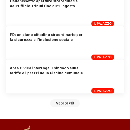
Caltanissetta: aperture straordinarie
dell’Ufficio Tributi fino all’11 agosto
IL PALAZZO
PD: un piano cittadino straordinario per
la sicurezza e l’inclusione sociale
IL PALAZZO
Area Civica interroga il Sindaco sulle
tariffe e i prezzi della Piscina comunale
IL PALAZZO
VEDI DI PIÙ