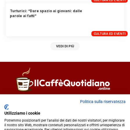
Turturici: “Dare spazio ai giovani: dalle
parole ai fatti”
CULTURA ED EVENTI
VEDI DI PIÙ
Direttore responsabile
Fiorella Falci
Politica sulla riservatezza
93100 Caltanissetta (CL)
Utilizziamo i cookie
redazione@ilcaffequotidiano.online
Potremmo posizionarli per l'analisi dei dati dei nostri visitatori, per migliorare
C.F. 92076900858
il nostro sito Web, mostrare contenuti personalizzati e offrirti un'esperienza di
Chi siamo
navigazione eccezionale. Per ulteriori informazioni sui cookie utilizziamo