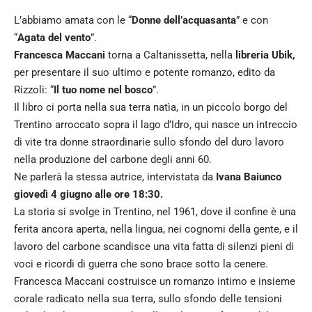
L’abbiamo amata con le “
Donne dell’acquasanta
” e con
“
Agata del vento
”.
Francesca Maccani
torna a Caltanissetta, nella
libreria Ubik,
per presentare il suo ultimo e potente romanzo, edito da
Rizzoli: “
Il tuo nome nel bosco
”.
Il libro ci porta nella sua terra natìa, in un piccolo borgo del
Trentino arroccato sopra il lago d’Idro, qui nasce un intreccio
di vite tra donne straordinarie sullo sfondo del duro lavoro
nella produzione del carbone degli anni 60.
Ne parlerà la stessa autrice, intervistata da
Ivana Baiunco
giovedì 4 giugno alle ore 18:30.
La storia si svolge in Trentino, nel 1961, dove il confine è una
ferita ancora aperta, nella lingua, nei cognomi della gente, e il
lavoro del carbone scandisce una vita fatta di silenzi pieni di
voci e ricordi di guerra che sono brace sotto la cenere.
Francesca Maccani costruisce un romanzo intimo e insieme
corale radicato nella sua terra, sullo sfondo delle tensioni