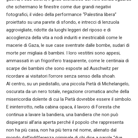
che schermano le finestre come due grandi negativi
fotografici, il video della performance “Palestina libera”
proiettato su una parete di sfondo, e intrecci di lenzuola
aggrovigliate, ridotte da luoghi leggeri del riposo e di
accoglienza della vita a nodi induriti e inestricabili come le
macerie di Gaza, le sue case sventrate dalle bombe, sudari di
morte per migliaia di bambini. I loro vestitini sono appesi,
ammassati in un frigorifero trasparente, come le centinaia di
scarpe dei bambini che sono esposte ad Auschwitz per
ricordare ai visitatori l’orrore senza senso della shoah.
Al centro, su un piedistallo, una piccola Pietà di Michelangelo,
oscurata da un nero totale, negazione cromatica anche della
misericordia dolente di cui la Pietà dovrebbe essere il simbolo.
E ininterrotto, nella cabina opaca, il lavoro di Foresta che
continua a lavare la bandiera, una bandiera che non può
dispiegarsi all’aria aperta perché il popolo che rappresenta
non ha più casa, non ha più terra né nome, alienato dal
mondo dall’indifferenza criminale di chi dice a parole “due