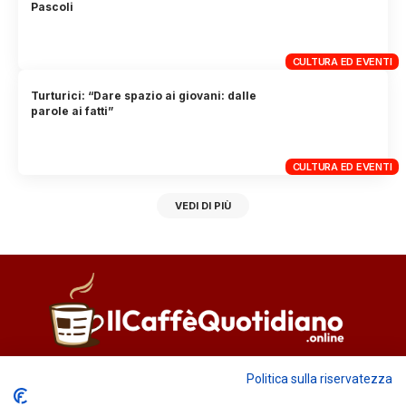
Pascoli
CULTURA ED EVENTI
Turturici: “Dare spazio ai giovani: dalle
parole ai fatti”
CULTURA ED EVENTI
VEDI DI PIÙ
Direttore responsabile
Fiorella Falci
Politica sulla riservatezza
93100 Caltanissetta (CL)