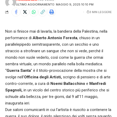
ULTIMO AGGIORNAMENTO: MAGGIO 9, 2025 10:10 PM
3 MIN LEGGERE
Non si finisce mai di lavarla, la bandiera della Palestina, nella
performance di
Alberto Antonio Foresta
, chiuso in un
parallelepipedo semitrasparente, con un secchio e uno
straccio a strofinare un sangue che non si vede, perché il
mondo non vuole vederlo, così come la guerra che ormai
sembra virtuale, un mondo parallelo nella bolla mediatica.
“
Guerra Santa
” è il titolo-provocazione della mostra che si
svolge nell’
Officina degli Artisti,
scrigno di pensiero e di arte
contro-corrente, a cura di
Noemi Ballacchino
e
Manfredi
Spagnoli,
in un vicolo del centro storico più periferico che si
schiude alla bellezza, per tre giorni, dal 9 all’11 maggio,
inaugurata ieri.
Due saloni comunicanti in cui l’artista è riuscito a contenere la
guerra, il suo dolore, il grido silenzioso dei volti senza sguardo