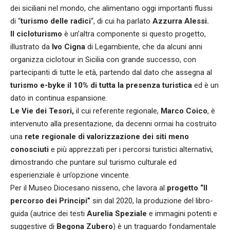
dei siciliani nel mondo, che alimentano oggi importanti flussi
di “
turismo delle radici
“, di cui ha parlato
Azzurra Alessi.
Il cicloturismo
è un’altra componente si questo progetto,
illustrato da
Ivo Cigna
di Legambiente, che da alcuni anni
organizza ciclotour in Sicilia con grande successo, con
partecipanti di tutte le età, partendo dal dato che assegna al
turismo e-byke il 10% di tutta la presenza turistica
ed è un
dato in continua espansione.
Le Vie dei Tesori,
il cui referente regionale,
Marco Coico
, è
intervenuto alla presentazione, da decenni ormai ha costruito
una
rete regionale di valorizzazione dei siti meno
conosciuti
e più apprezzati per i percorsi turistici alternativi,
dimostrando che puntare sul turismo culturale ed
esperienziale è un’opzione vincente.
Per il Museo Diocesano nisseno, che lavora al
progetto “Il
percorso dei Principi”
sin dal 2020, la produzione del libro-
guida (autrice dei testi
Aurelia Speziale
e immagini potenti e
suggestive di
Begona Zubero
) è un traguardo fondamentale