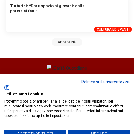
Turturici: “Dare spazio ai giovani: dalle
parole ai fatti”
CULTURA ED EVENTI
VEDI DI PIÙ
Direttore responsabile
Fiorella Falci
Politica sulla riservatezza
93100 Caltanissetta (CL)
Utilizziamo i cookie
redazione@ilcaffequotidiano.online
Potremmo posizionarli per l'analisi dei dati dei nostri visitatori, per
C.F. 92076900858
migliorare il nostro sito Web, mostrare contenuti personalizzati e offrirti
Chi siamo
un'esperienza di navigazione eccezionale. Per ulteriori informazioni sui
Privacy & Cookie Policy
cookie utilizziamo aprire le impostazioni.