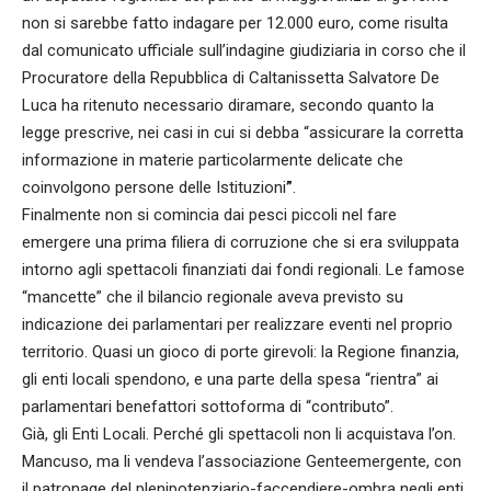
non si sarebbe fatto indagare per 12.000 euro, come risulta
dal comunicato ufficiale sull’indagine giudiziaria in corso che il
Procuratore della Repubblica di Caltanissetta Salvatore De
Luca ha ritenuto necessario diramare, secondo quanto la
legge prescrive, nei casi in cui si debba “assicurare la corretta
informazione in materie particolarmente delicate che
coinvolgono persone delle Istituzioni
”
.
Finalmente non si comincia dai pesci piccoli nel fare
emergere una prima filiera di corruzione che si era sviluppata
intorno agli spettacoli finanziati dai fondi regionali. Le famose
“mancette” che il bilancio regionale aveva previsto su
indicazione dei parlamentari per realizzare eventi nel proprio
territorio. Quasi un gioco di porte girevoli: la Regione finanzia,
gli enti locali spendono, e una parte della spesa “rientra” ai
parlamentari benefattori sottoforma di “contributo”.
Già, gli Enti Locali. Perché gli spettacoli non li acquistava l’on.
Mancuso, ma li vendeva l’associazione Genteemergente, con
il patronage del plenipotenziario-faccendiere-ombra negli enti