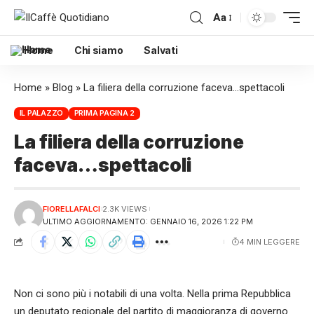
Aa
Home
Chi siamo
Salvati
Home
»
Blog
»
La filiera della corruzione faceva…spettacoli
IL PALAZZO
PRIMA PAGINA 2
La filiera della corruzione
faceva…spettacoli
FIORELLAFALCI
2.3K VIEWS
ULTIMO AGGIORNAMENTO: GENNAIO 16, 2026 1:22 PM
4 MIN LEGGERE
Non ci sono più i notabili di una volta. Nella prima Repubblica
un deputato regionale del partito di maggioranza di governo