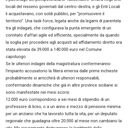
locali del nisseno governati dal centro-destra, e gli Enti Locali
li acquistavano, con soldi pubblici, per “promuovere il
territorio”. Una task force, legata anche da legami di parentela
tra gli indagati, che configurava la punta emergente di un
comitato d’affari agile ed efficiente, specialmente da quando
la soglia per procedere agli acquisti ad affidamento diretto era
stata elevata da 39.000 a 140.000 euro nel Comune
capoluogo.
Se le ulteriori indagini della magistratura confermeranno
l’impianto accusatorio la filiera emersa dalle prime inchieste
probabilmente si arricchirà di ulteriori responsabili,
confermando dinamiche che già in altre province siciliane si
sono manifestate nei mesi scorsi.
12.000 euro corrispondono a sei mesi di stipendio di un
professore di liceo, o a un anno e mezzo di pensione minima
per un anziano che ha lavorato tutta la vita, per un deputato
regionale che guadagna oltre 20.000 al mese non cambiano la
vita. Ma sicuramente distruggono la legittimità della