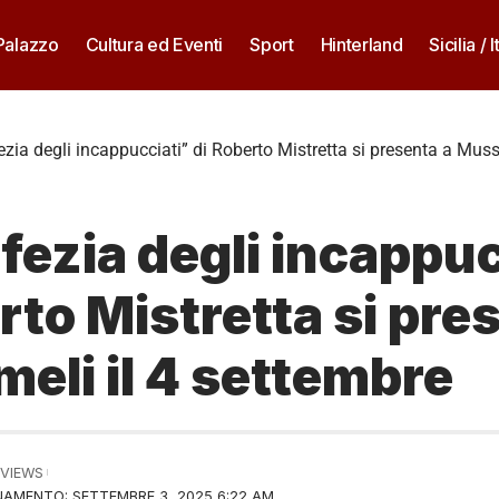
 Palazzo
Cultura ed Eventi
Sport
Hinterland
Sicilia / I
ezia degli incappucciati” di Roberto Mistretta si presenta a Muss
fezia degli incappuc
rto Mistretta si pre
eli il 4 settembre
 VIEWS
AMENTO: SETTEMBRE 3, 2025 6:22 AM