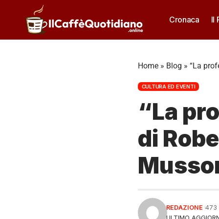
Cronaca
Il
Home
»
Blog
»
“La prof
CULTURA ED EVENTI
“La pro
di Robe
Mussom
REDAZIONE
473
ULTIMO AGGIORN