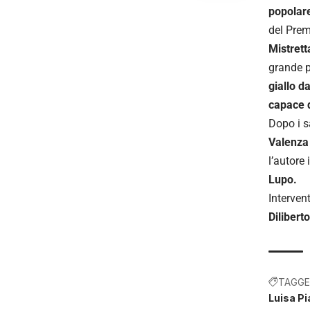
popolare
del Prem
Mistrett
grande pr
giallo d
capace d
Dopo i s
Valenza
l’autore
Lupo.
Interven
Diliberto
TAGGE
Luisa Pi