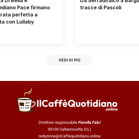
a Di Bella e
Da Serradifalco a Barga,
iliano Pace firmano
tracce di Pascoli
rata perfetta a
a con Lullaby
VEDI DI PIÙ
Direttore responsabile
Fiorella Falci
93100 Caltanissetta (CL)
redazione@ilcaffequotidiano.online