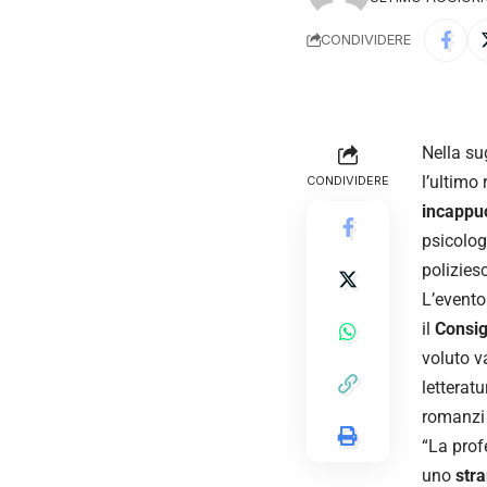
CONDIVIDERE
Nella su
l’ultimo
CONDIVIDERE
incappuc
psicolog
poliziesc
L’evento 
il
Consig
voluto v
letteratu
romanzi 
“La prof
uno
str