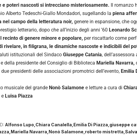
 e poteri nascosti si intrecciano misteriosamente.
Il romanzo h
io Alberto Tedeschi-Giallo Mondadori, sugellando la
piena affe
a nel campo della letteratura noir,
genere in espansione, che ogg
estigio letterario, dopo che all’inizio degli anni ’60
Leonardo Sci
al recinto di genere minore e popolare,
per riscattarlo come per
i rivelare, in filigrana, le dinamiche nascoste e indicibili del po
aluti istituzionali del Sindaco
Giuseppe Catania
, dell’assessora 
e della presidente del Consiglio di Biblioteca
Mariella Navarra,
d
 i due presidenti delle associazioni promotrici dell’evento,
Emilia 
to musicale del grande
Nonò Salamone
e letture a cura di
Chiara
e
Luisa Piazza
D:
Alfonso Lupo
Chiara Canalella
Emilia Di Piazza
giuseppe ca
azza
Mariella Navarra
Nonò Salamone
roberto mistretta
Salva