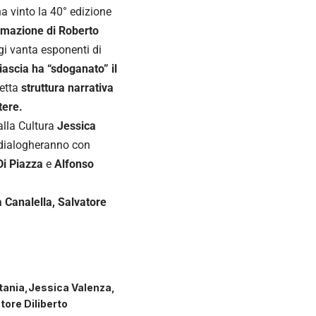
a vinto la 40° edizione
rmazione di Roberto
i vanta esponenti di
ascia ha “sdoganato” il
fetta
struttura narrativa
tere.
alla Cultura
Jessica
ialogheranno con
Di Piazza
e
Alfonso
 Canalella, Salvatore
tania
Jessica Valenza
tore Diliberto