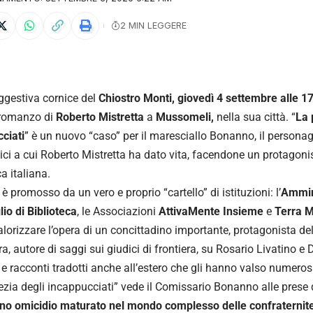
2 MIN LEGGERE
ggestiva cornice del
Chiostro Monti, giovedì 4 settembre alle 1
 romanzo di
Roberto Mistretta
a
Mussomeli,
nella sua città. “
La 
ciati
” è un nuovo “caso” per il maresciallo Bonanno, il personagg
ici a cui Roberto Mistretta ha dato vita, facendone un protagonis
a italiana.
è promosso da un vero e proprio “cartello” di istituzioni: l’
Ammin
lio di Biblioteca
, le Associazioni
AttivaMente Insieme
e
Terra M
alorizzare l’opera di un concittadino importante, protagonista de
ra, autore di saggi sui giudici di frontiera, su Rosario Livatino e 
e racconti tradotti anche all’estero che gli hanno valso numerosi 
ezia degli incappucciati” vede il Comissario Bonanno alle prese
ano omicidio maturato nel mondo complesso delle confraternite,