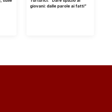
 sulle
Turturici: “Dare spazio ai
giovani: dalle parole ai fatti”