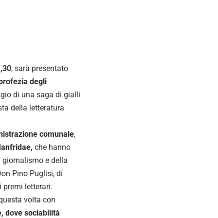
7,30
, sarà presentato
profezia degli
io di una saga di gialli
ta della letteratura
istrazione comunale
,
anfridae,
che hanno
l giornalismo e della
Don Pino Puglisi, di
premi letterari.
 questa volta con
 dove sociabilità