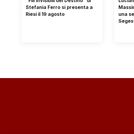
“Fili invisibili del Destino” di
Lucian
Stefania Ferro si presenta a
Massim
Riesi il 19 agosto
una se
Segest