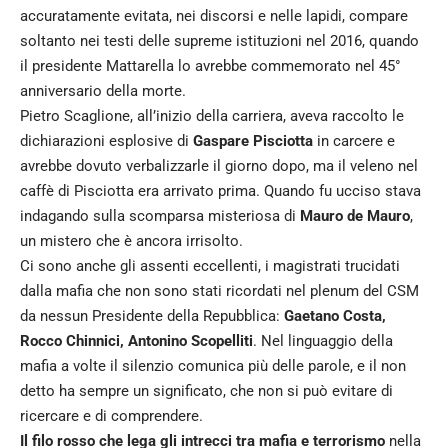
accuratamente evitata, nei discorsi e nelle lapidi, compare
soltanto nei testi delle supreme istituzioni nel 2016, quando
il presidente Mattarella lo avrebbe commemorato nel 45°
anniversario della morte.
Pietro Scaglione, all’inizio della carriera, aveva raccolto le
dichiarazioni esplosive di
Gaspare Pisciotta
in carcere e
avrebbe dovuto verbalizzarle il giorno dopo, ma il veleno nel
caffè di Pisciotta era arrivato prima. Quando fu ucciso stava
indagando sulla scomparsa misteriosa di
Mauro de Mauro
,
un mistero che è ancora irrisolto.
Ci sono anche gli assenti eccellenti, i magistrati trucidati
dalla mafia che non sono stati ricordati nel plenum del CSM
da nessun Presidente della Repubblica:
Gaetano Costa,
Rocco Chinnici, Antonino Scopelliti
. Nel linguaggio della
mafia a volte il silenzio comunica più delle parole, e il non
detto ha sempre un significato, che non si può evitare di
ricercare e di comprendere.
Il filo rosso che lega gli intrecci tra mafia e terrorismo
nella