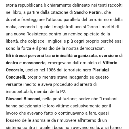
storia repubblicana è chiaramente delineato nei testi raccolti
nel libro, a partire dalla citazione di
Sandro
Pertini,
che
dovette fronteggiare l’attacco parallelo del terrorismo e della
mafia, secondo il quale i magistrati uccisi “sono i martiri di
una nuova Resistenza contro un nemico spietato della
libertà, che colpisce i migliori e più degni proprio perché essi
sono la forza e il presidio della nostra democrazia”.
Gli intrecci perversi tra criminalità organizzata, eversione di
destra e massoneria,
emergevano dall’omicidio di
Vittorio
Occorsio,
ucciso nel 1986 dal terrorista nero
Pierluigi
Concutelli,
proprio mentre stava indagando su questo
versante inedito e aveva proceduto ad arresti di
insospettabili, membri della P2.
Giovanni Bianconi
, nella post-fazione, scrive che “i mafiosi
hanno selezionato le loro vittime esclusivamente per il
lavoro che avevano fatto o continuavano a fare, quasi
fossero delle anomalie da rimuovere all’interno di un
sistema contro il quale i boss non avevano nulla; anzi hanno