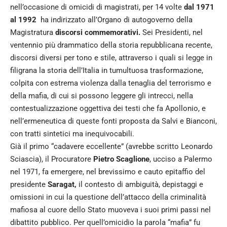
nell’occasione di omicidi di magistrati, per 14 volte
dal 1971
al 1992
ha indirizzato all’Organo di autogoverno della
Magistratura
discorsi commemorativi.
Sei Presidenti, nel
ventennio più drammatico della storia repubblicana recente,
discorsi diversi per tono e stile, attraverso i quali si legge in
filigrana la storia dell’Italia in tumultuosa trasformazione,
colpita con estrema violenza dalla tenaglia del terrorismo e
della mafia, di cui si possono leggere gli intrecci, nella
contestualizzazione oggettiva dei testi che fa Apollonio, e
nell’ermeneutica di queste fonti proposta da Salvi e Bianconi,
con tratti sintetici ma inequivocabili.
Già il primo “cadavere eccellente” (avrebbe scritto Leonardo
Sciascia), il Procuratore
Pietro Scaglione
, ucciso a Palermo
nel 1971, fa emergere, nel brevissimo e cauto epitaffio del
presidente
Saragat,
il contesto di ambiguità, depistaggi e
omissioni in cui la questione dell’attacco della criminalità
mafiosa al cuore dello Stato muoveva i suoi primi passi nel
dibattito pubblico. Per quell’omicidio la parola “mafia” fu