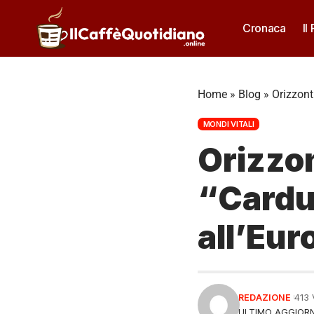
Cronaca
Il
Home
»
Blog
»
Orizzonti
MONDI VITALI
Orizzon
“Carduc
all’Eur
REDAZIONE
413
ULTIMO AGGIORN