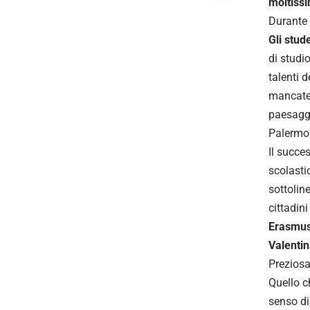
moltiss
Durante 
Gli stud
di studi
talenti d
mancat
paesaggi
Palermo
Il succes
scolasti
sottolin
cittadin
Erasmus
Valenti
Preziosa
Quello ch
senso di