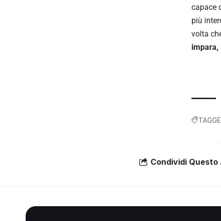
capace d
più inte
volta c
impara, 
TAGGE
Condividi Questo 