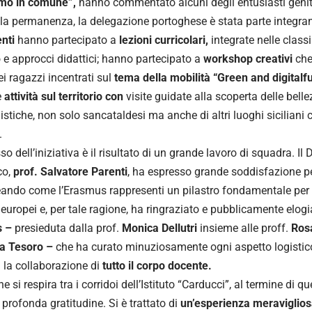
imo in comune”,
hanno commentato alcuni degli entusiasti genito
la permanenza, la delegazione portoghese è stata parte integrant
enti
hanno partecipato a
lezioni curricolari,
integrate nelle class
o e approcci didattici; hanno partecipato a
workshop creativi
che
ei ragazzi incentrati sul
tema della mobilità “Green and digitalf
e
attività sul territorio con
visite guidate alla scoperta delle belle
stiche, non solo sancataldesi ma anche di altri luoghi siciliani
.
so dell’iniziativa è il risultato di un grande lavoro di squadra. Il 
co,
prof.
Salvatore Parenti
, ha espresso grande soddisfazione per
eando come l’Erasmus rappresenti un pilastro fondamentale per l
i europei e, per tale ragione, ha ringraziato e pubblicamente elog
 –
presieduta dalla prof.
Monica Dellutri
insieme alle proff.
Ros
na Tesoro –
che ha curato minuziosamente ogni aspetto logistic
 la collaborazione di
tutto il corpo docente.
e si respira tra i corridoi dell’Istituto “Carducci”, al termine di 
 profonda gratitudine. Si è trattato di
un’esperienza
meraviglios