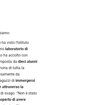
chiamo:
ha visto l’Istituto
prio
laboratorio di
tuto ha accolto con
omposta da
dieci alunni
ria di tutta la
osamente da
agazzi di
immergersi
e attraverso la
di svago. “Non è stato
coperto di avere