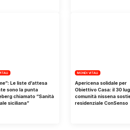
ITALI
MONDI VITALI
me”: Le liste d’attesa
Apericena solidale per
te sono la punta
Obiettivo Casa: il 30 lugl
ceberg chiamato “Sanità
comunità nissena sostie
ale siciliana”
residenziale ConSenso