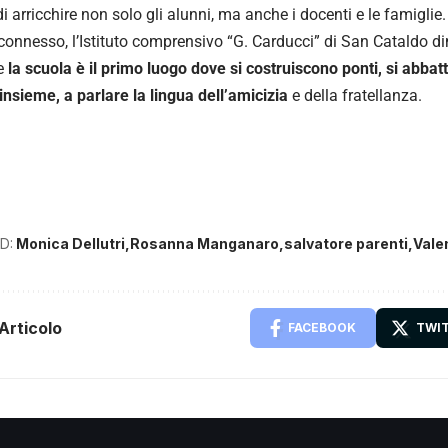
i arricchire non solo gli alunni, ma anche i docenti e le famigl
rconnesso, l’Istituto comprensivo “G. Carducci” di San Cataldo 
he
la scuola è il primo luogo dove si costruiscono ponti, si abbat
insieme, a parlare la lingua dell’amicizia
e della fratellanza.
D:
Monica Dellutri
Rosanna Manganaro
salvatore parenti
Vale
Articolo
FACEBOOK
TWI