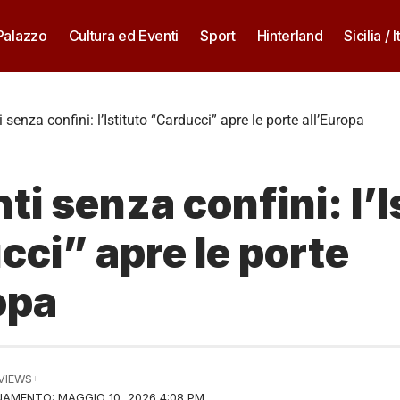
 Palazzo
Cultura ed Eventi
Sport
Hinterland
Sicilia / I
 senza confini: l’Istituto “Carducci” apre le porte all’Europa
ti senza confini: l’I
ci” apre le porte
opa
 VIEWS
AMENTO: MAGGIO 10, 2026 4:08 PM