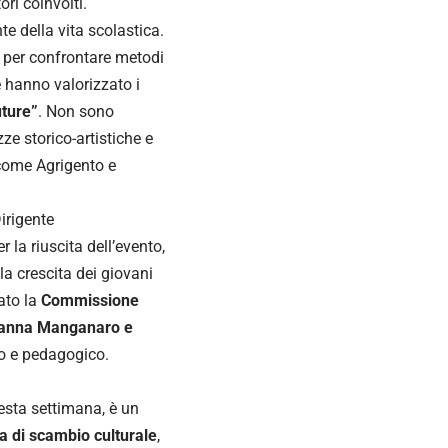
ri coinvolti.
e della vita scolastica.
i per confrontare metodi
 hanno valorizzato i
uture”
. Non sono
zze storico-artistiche e
 come Agrigento e
Dirigente
 la riuscita dell’evento,
a crescita dei giovani
iato la
Commissione
anna Manganaro e
o e pedagogico.
questa settimana, è un
a di scambio culturale
,