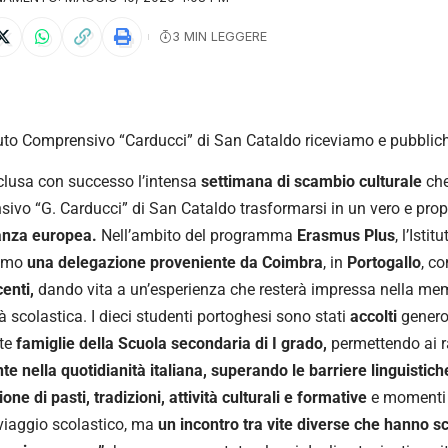
3 MIN LEGGERE
ituto Comprensivo “Carducci” di San Cataldo riceviamo e pubbli
clusa con successo l’intensa
settimana di scambio culturale
che 
ivo “G. Carducci” di San Cataldo trasformarsi in un vero e pro
anza europea.
Nell’ambito del programma
Erasmus Plus
, l’Isti
smo
una delegazione proveniente da Coimbra
, in
Portogallo
, c
centi,
dando vita a un’esperienza che resterà impressa nella memo
 scolastica. I dieci studenti portoghesi sono stati
accolti
gener
nte
famiglie della Scuola secondaria di I grado,
permettendo ai r
te nella quotidianità italiana, superando le barriere linguistich
one di pasti, tradizioni, attività culturali e formative
e momenti 
viaggio scolastico, ma
un incontro tra vite diverse che hanno s