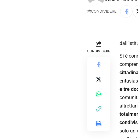
CONDIVIDERE
dall’Ist
CONDIVIDERE
Si è con
comprens
cittadin
entusia
e tre do
comunità
altretta
totalmen
condivisi
solo un 