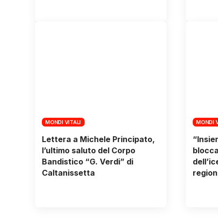
MONDI VITALI
MONDI V
Lettera a Michele Principato,
“Insie
l’ultimo saluto del Corpo
blocca
Bandistico “G. Verdi” di
dell’i
Caltanissetta
region