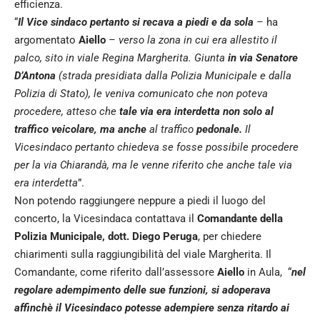
efficienza.
“
Il Vice sindaco pertanto si recava a piedi e da sola
–
ha
argomentato
Aiello
– verso la zona in cui era allestito il
palco, sito in viale Regina Margherita. Giunta
in via Senatore
D’Antona
(strada presidiata dalla Polizia Municipale e dalla
Polizia di Stato), le veniva comunicato che non poteva
procedere, atteso che
tale via era interdetta non solo al
traffico veicolare, ma anche
al traffico
pedonale.
Il
Vicesindaco pertanto chiedeva se fosse possibile procedere
per la via Chiarandà, ma le venne riferito che anche tale via
era interdetta
”.
Non potendo raggiungere neppure a piedi il luogo del
concerto, la Vicesindaca contattava il
Comandante della
Polizia Municipale, dott. Diego Peruga
, per chiedere
chiarimenti sulla raggiungibilità del viale Margherita. Il
Comandante, come riferito dall’assessore
Aiello
in Aula, “
nel
regolare adempimento delle sue funzioni, si adoperava
affinchè il Vicesindaco potesse adempiere
senza ritardo ai