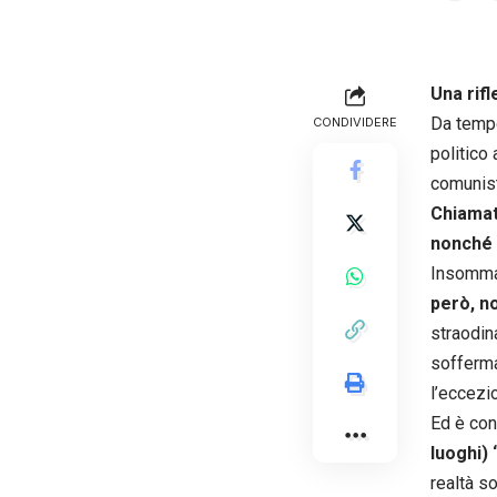
Una rifl
Da tempo
CONDIVIDERE
politico
comunist
Chiamat
nonché 
Insomm
però, n
straodin
sofferma
l’eccezio
Ed è con 
luoghi) 
realtà s