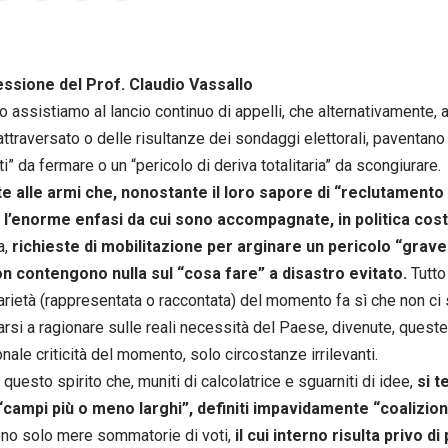
essione del Prof. Claudio Vassallo
 assistiamo al lancio continuo di appelli, che alternativamente
 attraversato o delle risultanze dei sondaggi elettorali, paventan
i” da fermare o un “pericolo di deriva totalitaria” da scongiurare.
e alle armi che, nonostante il loro sapore di “reclutamento 
l’enorme enfasi da cui sono accompagnate, in politica cost
a,
richieste di mobilitazione per arginare un pericolo “grav
on contengono nulla sul “cosa fare” a disastro evitato.
Tutto
arietà (rappresentata o raccontata) del momento fa sì che non ci 
rsi a ragionare sulle reali necessità del Paese, divenute, queste
nale criticità del momento, solo circostanze irrilevanti.
questo spirito che, muniti di calcolatrice e sguarniti di idee,
si t
“campi più o meno larghi”, definiti impavidamente “coalizioni
ono solo mere sommatorie di voti,
il cui interno risulta privo di