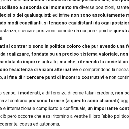
 oscillano a seconda del momento
tra diverse posizioni, stant
decisi o dei qualunquisti;
ed infine
non sono assolutamente m
ndo modi concilianti, si tengono equidistanti da ogni posizio
costanza, ricercare posizioni comode da ricoprire, poiché
questi 
i.
ti al contrario sono in politica coloro che pur avendo una f
da realizzare, fondata su un preciso sistema valoriale, non 
assoluta da imporre
agli altri,
ma che, ritenendo la società u
no l’esistenza di visioni alternative
e comprendono la necess
o,
al fine di ricercare punti di incontro costruttivi
e non contin
to senso,
i moderati,
a differenza di come taluni credono,
non so
a al contrario
possono fornire (a questo sono chiamati)
oggi
e e internazionale complicato e conflittuale,
un importante cont
ciò però occorre che essi ritornino a vestire il loro “abito politic
coerente, coesa ed autonoma.