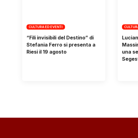
CULTURA ED EVENTI
CULTUR
“Fili invisibili del Destino” di
Lucian
Stefania Ferro si presenta a
Massim
Riesi il 19 agosto
una se
Segest