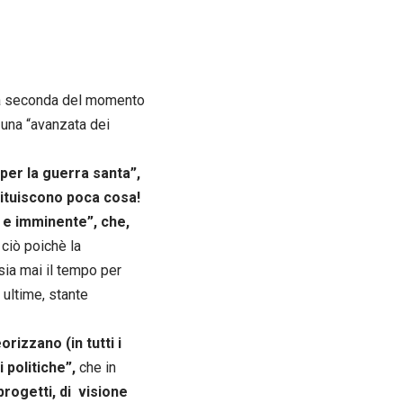
, a seconda del momento
o una “avanzata dei
per la guerra santa”,
ituiscono poca cosa!
e e imminente”, che,
 ciò poichè la
sia mai il tempo per
 ultime, stante
eorizzano (in tutti i
 politiche”,
che in
 progetti, di visione