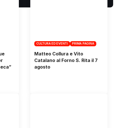
CULTURA ED EVENTI
PRIMA PAGINA
due
Matteo Collura e Vito
er
Catalano al Forno S. Rita il 7
teca”
agosto