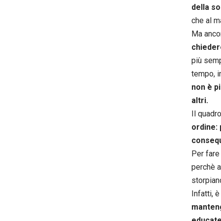
della so
che al m
Ma anco
chieder
più semp
tempo, i
non è pi
altri.
Il quadr
ordine: 
consequ
Per fare
perchè a
storpian
Infatti,
manteng
educate