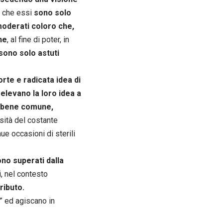
e che essi
sono solo
oderati coloro che,
ne
, al fine di poter, in
sono solo astuti
orte e radicata idea di
elevano la loro idea a
n bene comune,
ità del costante
ue occasioni di sterili
no superati dalla
, nel contesto
ributo.
o” ed agiscano in