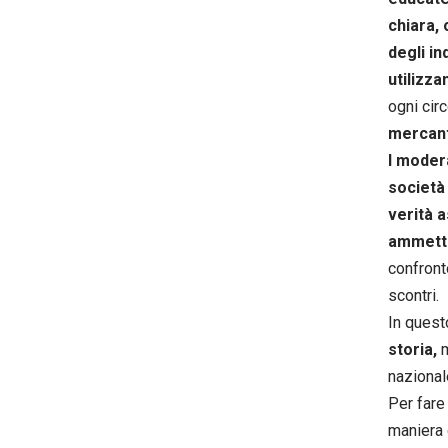
chiara,
degli in
utilizza
ogni cir
mercant
I modera
società 
verità 
ammetto
confront
scontri.
In ques
storia,
m
nazional
Per fare 
maniera 