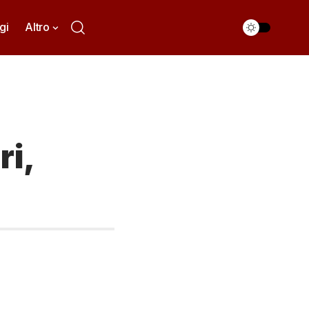
gi
Altro
ri,