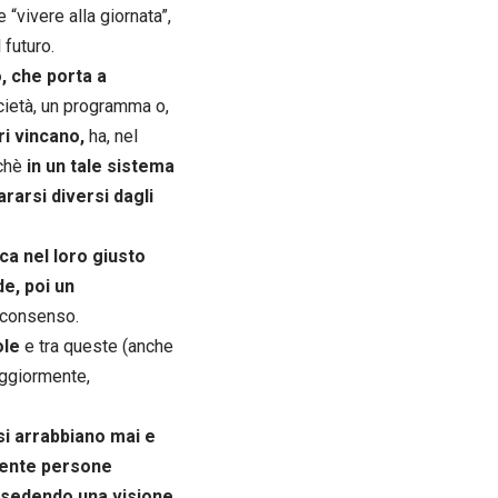
“vivere alla giornata”,
futuro.
, che porta a
cietà, un programma o,
ri vincano,
ha, nel
ichè
in un tale sistema
ararsi diversi dagli
ica nel loro giusto
de, poi un
l consenso.
role
e tra queste (anche
aggiormente,
si arrabbiano mai e
mente persone
sedendo una visione