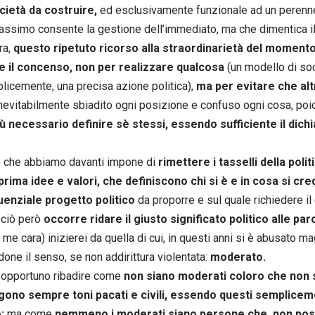
cietà da costruire,
ed esclusivamente funzionale ad un perenne 
assimo consente la gestione dell’immediato, ma che dimentica il 
ra,
questo ripetuto ricorso alla straordinarietà del momento
e il concenso, non per realizzare qualcosa
(un modello di so
licemente, una precisa azione politica),
ma per evitare che alt
nevitabilmente sbiadito ogni posizione e confuso ogni cosa, po
ù necessario definire sè stessi, essendo sufficiente il dichi
o che abbiamo davanti impone di
rimettere i tasselli della polit
prima idee e valori, che definiscono chi si è e in cosa si cre
enziale progetto politico
da proporre e sul quale richiedere i
 ciò però
occorre ridare il giusto significato politico alle pa
 me cara) inizierei da quella di cui, in questi anni si è abusato m
done il senso, se non addirittura violentata:
moderato.
 è opportuno ribadire come
non siano moderati coloro che non 
ono sempre toni pacati e civili, essendo questi semplice
;
ma come
nemmeno i moderati siano persone che, non pos