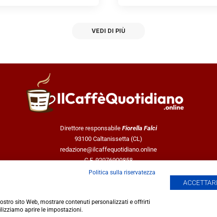
VEDI DI PIÙ
Direttore responsabile
Fiorella Falci
93100 Caltanissetta (CL)
redazione@ilcaffequotidiano.online
C.F. 92076900858
Chi siamo
Politica sulla riservatezza
Privacy & Cookie Policy
ACCETTARE
 nostro sito Web, mostrare contenuti personalizzati e offrirti
ilizziamo aprire le impostazioni.
 giornalistica registrata presso il Tribunale di Caltanissetta n.02/2024 del 17/0