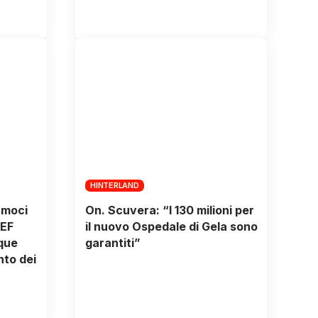
HINTERLAND
amoci
On. Scuvera: “I 130 milioni per
PEF
il nuovo Ospedale di Gela sono
ique
garantiti”
to dei