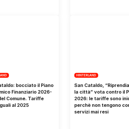
LAND
HINTERLAND
taldo: bocciato il Piano
San Cataldo, “Riprendi
ico Finanziario 2026-
la città” vota contro il 
el Comune. Tariffe
2026: le tariffe sono in
guali al 2025
perchè non tengono con
servizi mai resi