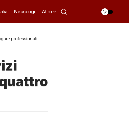
talia
Necrologi
Altro
figure professionali
izi
 quattro