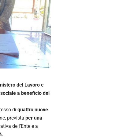
inistero del Lavoro e
e sociale a beneficio dei
gresso di
quattro nuove
one, prevista
per una
tiva dell’Ente e a
à.