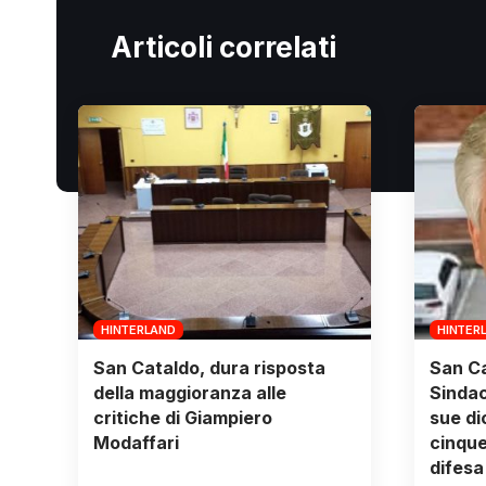
Articoli correlati
HINTERLAND
HINTER
San Cataldo, dura risposta
San Ca
della maggioranza alle
Sindaco
critiche di Giampiero
sue di
Modaffari
cinque
difesa 