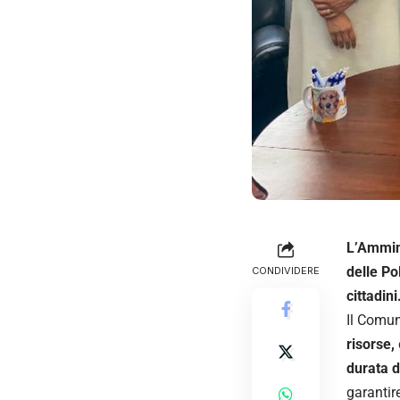
L’Ammini
delle Po
CONDIVIDERE
cittadini
Il Comun
risorse,
durata d
garantir