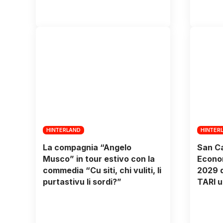
HINTERLAND
HINTER
La compagnia “Angelo
San Ca
Musco” in tour estivo con la
Econom
commedia “Cu siti, chi vuliti, li
2029 d
purtastivu li sordi?”
TARI u