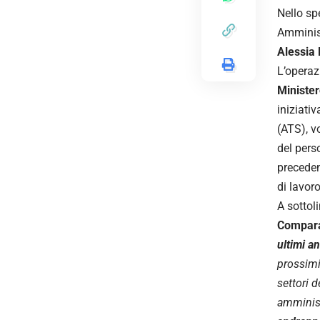
Nello spe
Amminis
Alessia
L’operaz
Minister
iniziati
(ATS), vo
del perso
preceden
di lavoro
A sottol
Compar
ultimi a
prossimi
settori 
amministr