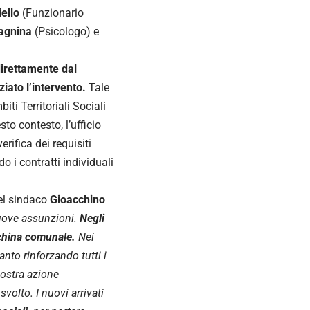
ello
(Funzionario
agnina
(Psicologo) e
direttamente dal
iato l’intervento.
Tale
ti Territoriali Sociali
sto contesto, l’ufficio
rifica dei requisiti
 i contratti individuali
del sindaco
Gioacchino
nuove assunzioni.
Negli
cchina comunale.
Nei
nto rinforzando tutti i
nostra azione
svolto. I nuovi arrivati