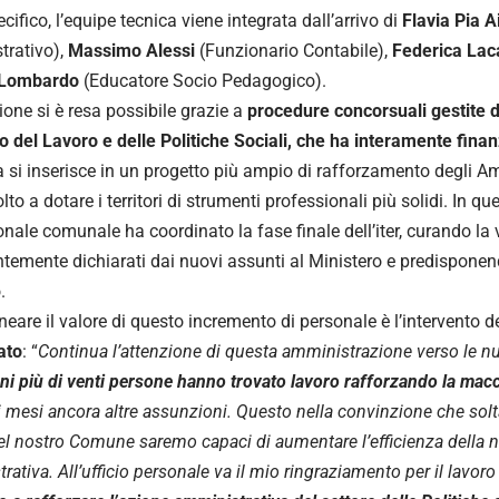
cifico, l’equipe tecnica viene integrata dall’arrivo di
Flavia Pia Ai
trativo),
Massimo Alessi
(Funzionario Contabile),
Federica Lac
 Lombardo
(Educatore Socio Pedagogico).
ione si è resa possibile grazie a
procedure concorsuali gestite 
o del Lavoro e delle Politiche Sociali, che ha interamente finanz
va si inserisce in un progetto più ampio di rafforzamento degli Ambi
lto a dotare i territori di strumenti professionali più solidi. In que
nale comunale ha coordinato la fase finale dell’iter, curando la ve
temente dichiarati dai nuovi assunti al Ministero e predisponendo
.
ineare il valore di questo incremento di personale è l’intervento 
ato
: “
Continua l’attenzione di questa amministrazione verso le 
nni più di venti persone hanno trovato lavoro rafforzando la ma
 mesi ancora altre assunzioni. Questo nella convinzione che solta
del nostro Comune saremo capaci di aumentare l’efficienza della 
ativa. All’ufficio personale va il mio ringraziamento per il lavoro 