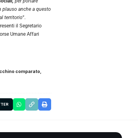
ociali,
per portare
 Un plauso anche a questo
l territorio
“.
resenti il Segretario
isorse Umane Affari
cchino comparato
TTER