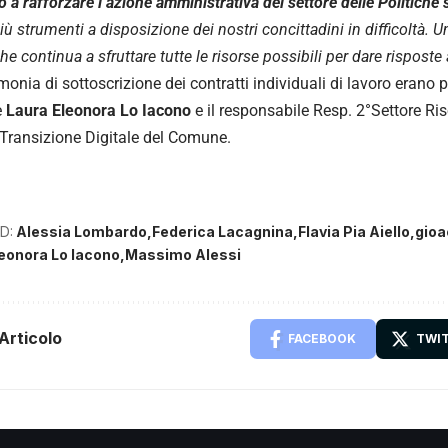
 a rafforzare l’azione amministrativa del settore delle Politiche s
iù strumenti a disposizione dei nostri concittadini in difficoltà.
he continua a sfruttare tutte le risorse possibili per dare risposte a
monia di sottoscrizione dei contratti individuali di lavoro erano p
e
Laura Eleonora Lo Iacono
e il responsabile Resp. 2°Settore R
 Transizione Digitale del Comune.
D:
Alessia Lombardo
Federica Lacagnina
Flavia Pia Aiello
gioa
eonora Lo Iacono
Massimo Alessi
Articolo
FACEBOOK
TWI