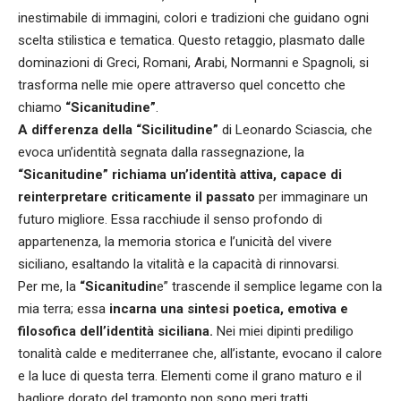
inestimabile di immagini, colori e tradizioni che guidano ogni
scelta stilistica e tematica. Questo retaggio, plasmato dalle
dominazioni di Greci, Romani, Arabi, Normanni e Spagnoli, si
trasforma nelle mie opere attraverso quel concetto che
chiamo
“Sicanitudine”
.
A differenza della “Sicilitudine”
di Leonardo Sciascia, che
evoca un’identità segnata dalla rassegnazione, la
“Sicanitudine” richiama un’identità attiva, capace di
reinterpretare criticamente il passato
per immaginare un
futuro migliore. Essa racchiude il senso profondo di
appartenenza, la memoria storica e l’unicità del vivere
siciliano, esaltando la vitalità e la capacità di rinnovarsi.
Per me, la
“Sicanitudin
e” trascende il semplice legame con la
mia terra; essa
incarna una sintesi poetica, emotiva e
filosofica dell’identità siciliana.
Nei miei dipinti prediligo
tonalità calde e mediterranee che, all’istante, evocano il calore
e la luce di questa terra. Elementi come il grano maturo e il
bagliore dorato del tramonto non sono meri tratti