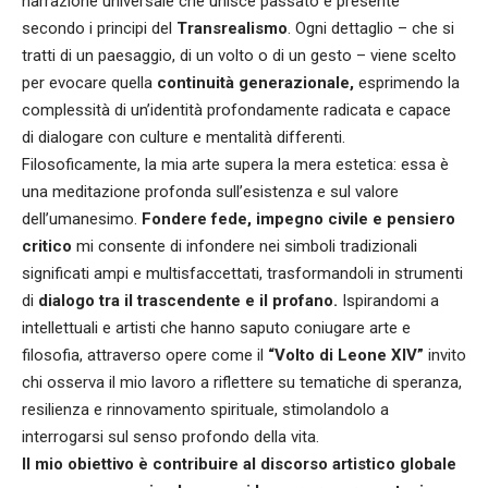
narrazione universale che unisce passato e presente
secondo i principi del
Transrealismo
. Ogni dettaglio – che si
tratti di un paesaggio, di un volto o di un gesto – viene scelto
per evocare quella
continuità generazionale,
esprimendo la
complessità di un’identità profondamente radicata e capace
di dialogare con culture e mentalità differenti.
Filosoficamente, la mia arte supera la mera estetica: essa è
una meditazione profonda sull’esistenza e sul valore
dell’umanesimo.
Fondere fede, impegno civile e pensiero
critico
mi consente di infondere nei simboli tradizionali
significati ampi e multisfaccettati, trasformandoli in strumenti
di
dialogo tra il trascendente e il profano.
Ispirandomi a
intellettuali e artisti che hanno saputo coniugare arte e
filosofia, attraverso opere come il
“Volto di Leone XIV”
invito
chi osserva il mio lavoro a riflettere su tematiche di speranza,
resilienza e rinnovamento spirituale, stimolandolo a
interrogarsi sul senso profondo della vita.
Il mio obiettivo è contribuire al discorso artistico globale