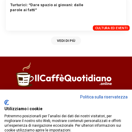
Turturici: “Dare spazio ai giovani: dalle
parole ai fatti”
CULTURA ED EVENTI
VEDI DI PIÙ
Direttore responsabile
Fiorella Falci
Politica sulla riservatezza
93100 Caltanissetta (CL)
Utilizziamo i cookie
redazione@ilcaffequotidiano.online
Potremmo posizionarli per l'analisi dei dati dei nostri visitatori, per
C.F. 92076900858
migliorare il nostro sito Web, mostrare contenuti personalizzati e offrirti
Chi siamo
un'esperienza di navigazione eccezionale. Per ulteriori informazioni sui
Privacy & Cookie Policy
cookie utilizziamo aprire le impostazioni.