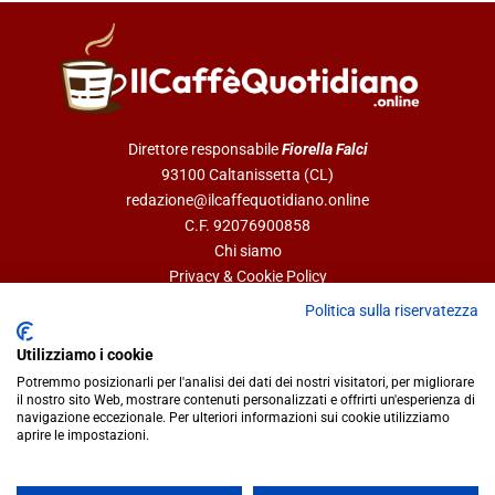
Direttore responsabile
Fiorella Falci
93100 Caltanissetta (CL)
redazione@ilcaffequotidiano.online
C.F. 92076900858
Chi siamo
Privacy & Cookie Policy
Politica sulla riservatezza
IlCaffèQuotidiano.online è una testata giornalistica registrata
Utilizziamo i cookie
presso il Tribunale di Caltanissetta n.02/2024 del 17/07/2024 |
Potremmo posizionarli per l'analisi dei dati dei nostri visitatori, per migliorare
Realizzato da
Creative Agency
il nostro sito Web, mostrare contenuti personalizzati e offrirti un'esperienza di
navigazione eccezionale. Per ulteriori informazioni sui cookie utilizziamo
aprire le impostazioni.