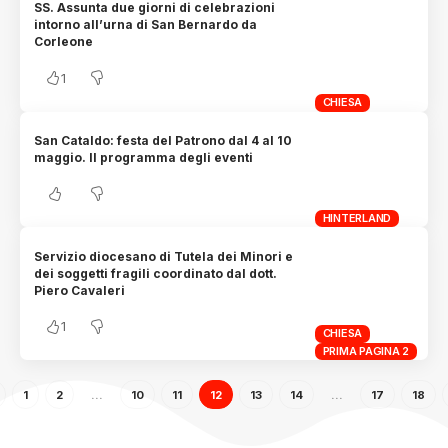
SS. Assunta due giorni di celebrazioni
intorno all’urna di San Bernardo da
Corleone
1
CHIESA
San Cataldo: festa del Patrono dal 4 al 10
maggio. Il programma degli eventi
HINTERLAND
Servizio diocesano di Tutela dei Minori e
dei soggetti fragili coordinato dal dott.
Piero Cavaleri
1
CHIESA
PRIMA PAGINA 2
1
2
…
10
11
12
13
14
…
17
18