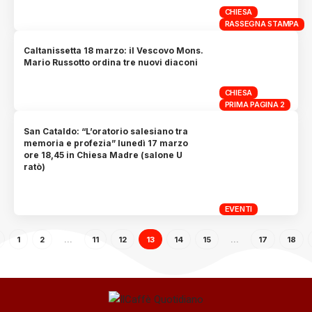
CHIESA
RASSEGNA STAMPA
Caltanissetta 18 marzo: il Vescovo Mons.
Mario Russotto ordina tre nuovi diaconi
CHIESA
PRIMA PAGINA 2
San Cataldo: “L’oratorio salesiano tra
memoria e profezia” lunedì 17 marzo
ore 18,45 in Chiesa Madre (salone U
ratò)
EVENTI
1
2
…
11
12
13
14
15
…
17
18