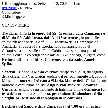
Ultimo aggiornamento: Settembre 12, 2024 5:41 am
redazione
718 Views
Condividere
3 Min Leggere
CONDIVIDERE
Tre giorni di festa in onore del SS. Crocifisso della Campagna e
di Maria SS. Addolorata, dal 13 al 15 settembre,
in una delle
chiese più antiche della città: SS. Crocifisso della Campagna e S.
Anastasia,
in contrada S. Lucia
, nelle campagne a sud di
Caltanissetta, alle spalle di Gibil Gabib, dove sorge una piccola
chiesa il cui nucleo originario risale al 1450, che oggi è legata, come
Rettoria
, alla parrocchia
S. Giuseppe
, retta da
padre Angelo
Spilla.
Venerdì 13
, dopo la
Messa
celebrata all’aperto alle 18, sul sagrato
della chiesa, una
Via Crucis
guidata dal parroco;
sabato 14
, dopo la
Messa, un
concerto dedicato a “Maria, Madre della Chiesa”,
con
musiche e canti curati dal
M° Angelo Palermo
e da
Giovanna
Caruana
, seguito da un momento di fraternità. Infine
domenica 15,
festa della madonna Addolorata,
processione del simulacro della
Vergine per le strade di campagna della contrada.
La chiesa del Signore della Campagna nel ‘500 era un antico