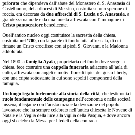
priorato
che dipendeva dall’abate del Monastero di S. Anastasia di
Castelbuono, della diocesi di Messina, costruita su uno sperone di
roccia, era decorata da
due affreschi di S. Lucia e S. Anastasia
, a
grandezza naturale e da una lunetta affrescata con l’immagine di
Cristo pantocratore
benedicente.
Quell’antico nucleo oggi costituisce la sacrestia della chiesa,
costruita
nel ‘700
, con la parete di fondo tutta affrescata, di cui
rimane un Cristo crocifisso con ai piedi S. Giovanni e la Madonna
addolorata.
Nel 1890 la
famiglia Ayala
, proprietaria del fondo dove sorge la
chiesa, fece costruire una
cappella funeraria
adiacente all’aula di
culto, affrescata con angeli e motivi floreali tipici del gusto liberty,
con una cripta sottostante in cui sono sepolti i componenti della
famiglia.
Un luogo legato fortemente alla storia della città
, che testimonia il
ruolo fondamentale delle campagne
nell’economia e nella società
nissena, il legame con l’aristocrazia e la devozione del popolo
lavoratore che ha sempre celebrato nell’antica chiesetta le Novene di
Natale e la Veglia della luce alla vigilia della Pasqua, e dove ancora
oggi si celebra la Messa per i fedeli della contrada.