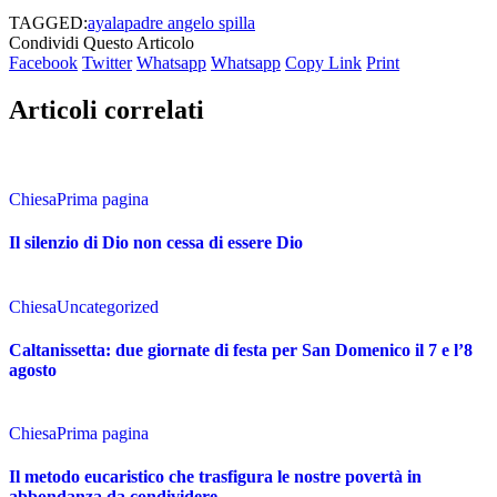
TAGGED:
ayala
padre angelo spilla
Condividi Questo Articolo
Facebook
Twitter
Whatsapp
Whatsapp
Copy Link
Print
Articoli correlati
Chiesa
Prima pagina
Il silenzio di Dio non cessa di essere Dio
Chiesa
Uncategorized
Caltanissetta: due giornate di festa per San Domenico il 7 e l’8
agosto
Chiesa
Prima pagina
Il metodo eucaristico che trasfigura le nostre povertà in
abbondanza da condividere