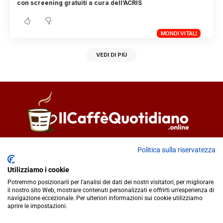
con screening gratuiti a cura dell’ACRIS
MONDI VITALI
VEDI DI PIÙ
Direttore responsabile
Fiorella Falci
Politica sulla riservatezza
93100 Caltanissetta (CL)
Utilizziamo i cookie
redazione@ilcaffequotidiano.online
Potremmo posizionarli per l'analisi dei dati dei nostri visitatori, per migliorare
C.F. 92076900858
il nostro sito Web, mostrare contenuti personalizzati e offrirti un'esperienza di
Chi siamo
navigazione eccezionale. Per ulteriori informazioni sui cookie utilizziamo
Privacy & Cookie Policy
aprire le impostazioni.