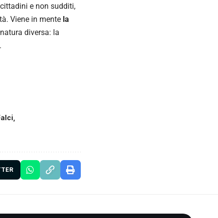
cittadini e non sudditi,
ità. Viene in mente
la
 natura diversa: la
.
alci
TTER