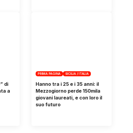
PRIMA PAGINA
SICILIA / ITALIA
o” di
Hanno tra i 25 e i 35 anni: il
nta a
Mezzogiorno perde 150mila
giovani laureati, e con loro il
suo futuro