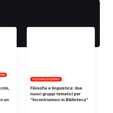
GINA
CULTURA ED EVENTI
cini,
Filosofia e linguistica: due
nuovi gruppi tematici per
o un
“Incontriamoci in Biblioteca”