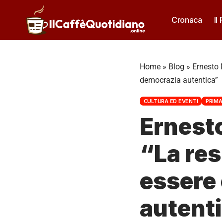
Cronaca
Il
Home
»
Blog
»
Ernesto 
democrazia autentica”
CULTURA ED EVENTI
PRIMA
Ernesto
“La res
essere 
autent