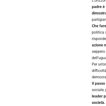
L’orizzo
padre è 
dimostr
partigian
Che fare 
politica
rispond
azione n
seppero 
dell’ugu
Per un’o
difficol
democraz
Il passo
sociale, 
leader p
società.