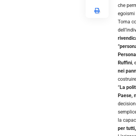
che perme
egoismi 
Torna co
dell’ind
rivendic
“person
Person
Ruffini
, 
nei panni
costruir
“
La poli
Paese, n
decision
semplice
la capac
per tutt