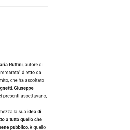
ria Ruffini
, autore di
Cammarata” diretto da
mito, che ha ascoltato
gnetti
,
Giuseppe
i presenti aspettavano,
rmezza la sua
idea di
to a tutto quello che
 bene pubblico
, è quello