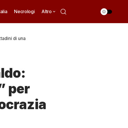
talia
Necrologi
Altro
ttadini di una
aldo:
” per
mocrazia