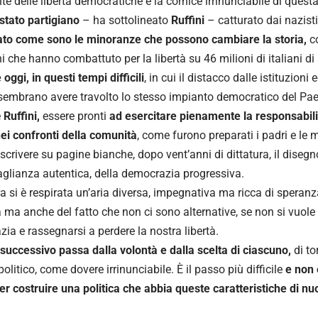
nte delle libertà democratiche è la cornice irrinunciabile di questa
stato partigiano
– ha sottolineato
Ruffini
– catturato dai nazisti
ato come sono le minoranze che possono cambiare la storia,
c
i che hanno combattuto per la libertà su 46 milioni di italiani di 
oggi, in questi tempi difficili
, in cui il distacco dalle istituzioni 
 sembrano avere travolto lo stesso impianto democratico del Pa
e
Ruffini,
essere pronti
ad esercitare pienamente la responsabili
ei confronti della comunità
, come furono preparati i padri e le 
scrivere su pagine bianche, dopo vent’anni di dittatura, il disegn
aglianza autentica, della democrazia progressiva.
ra si è respirata un’aria diversa, impegnativa ma ricca di speran
tà ma anche del fatto che non ci sono alternative, se non si vuole 
ia e rassegnarsi a perdere la nostra libertà.
 successivo passa dalla volontà e dalla scelta di ciascuno,
di t
politico, come dovere irrinunciabile. È il passo più difficile
e non 
er costruire una politica che abbia queste caratteristiche di nu