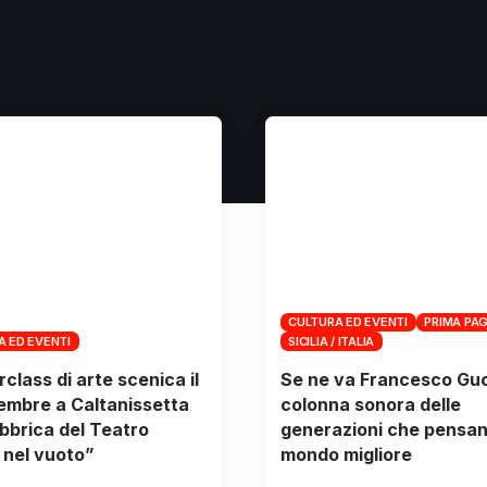
CULTURA ED EVENTI
PRIMA PA
A ED EVENTI
SICILIA / ITALIA
class di arte scenica il
Se ne va Francesco Guc
embre a Caltanissetta
colonna sonora delle
abbrica del Teatro
generazioni che pensan
 nel vuoto”
mondo migliore