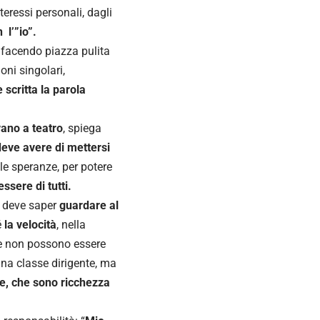
teressi personali, dagli
 l’”io”.
, facendo piazza pulita
oni singolari,
 scritta la parola
vano a teatro
, spiega
deve avere di mettersi
 le speranze, per potere
ssere di tutti.
deve saper
guardare al
é
la velocità
, nella
 e non possono essere
una classe dirigente, ma
nze, che sono ricchezza