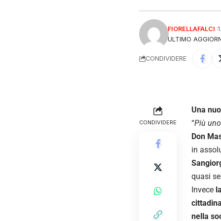
FIORELLAFALCI
1
ULTIMO AGGIORN
CONDIVIDERE
Una nuov
“
Più uno
CONDIVIDERE
Don Mas
in assolu
Sangior
quasi se
Invece
l
cittadin
nella s