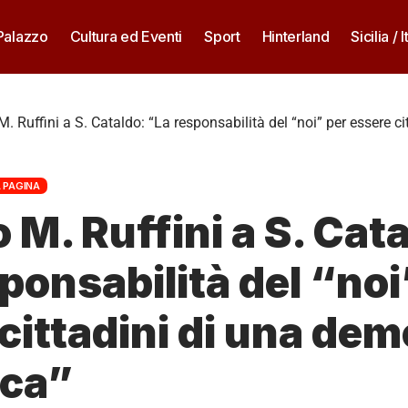
 Palazzo
Cultura ed Eventi
Sport
Hinterland
Sicilia / I
M. Ruffini a S. Cataldo: “La responsabilità del “noi” per essere ci
 PAGINA
 M. Ruffini a S. Cat
ponsabilità del “noi
cittadini di una de
ica”