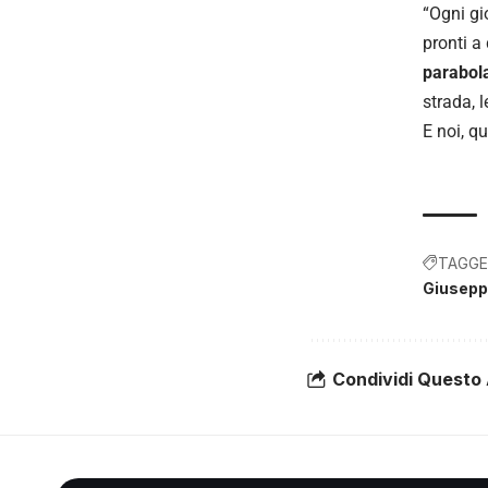
“Ogni gio
pronti a
parabola
strada, l
E noi, q
TAGGE
Giusepp
Condividi Questo 