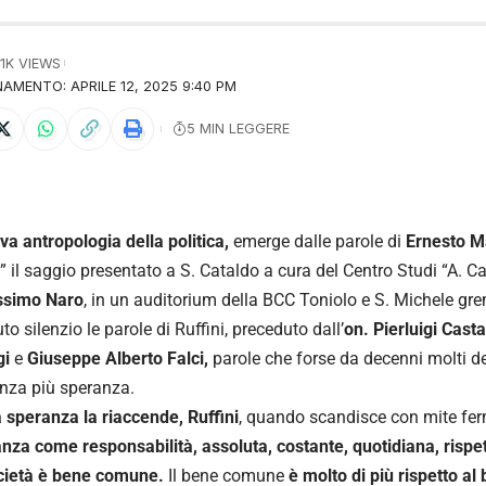
.1K VIEWS
AMENTO: APRILE 12, 2025 9:40 PM
5 MIN LEGGERE
a antropologia della politica,
emerge dalle parole di
Ernesto Ma
” il saggio presentato a S. Cataldo a cura del Centro Studi “A. 
simo Naro
, in un auditorium della BCC Toniolo e S. Michele gre
to silenzio le parole di Ruffini, preceduto dall’
on. Pierluigi Casta
gi
e
Giuseppe Alberto Falci,
parole che forse da decenni molti de
nza più speranza.
a speranza la riaccende, Ruffini
, quando scandisce con mite fe
anza come responsabilità, assoluta, costante, quotidiana, rispet
ocietà è bene comune.
Il bene comune
è molto di più rispetto al