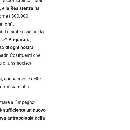
 responsabilità: “
Mio
, e
la Resistenza ha
ome i 300.000
allora”.
ed il disinteresse per la
ese?
Prepararsi
,
tà di ogni nostra
madri Costituenti che
o di una società
za, consapevole delle
rinunciare alla
ornare all’impegno
è sufficiente un nuovo
ova antropologia della