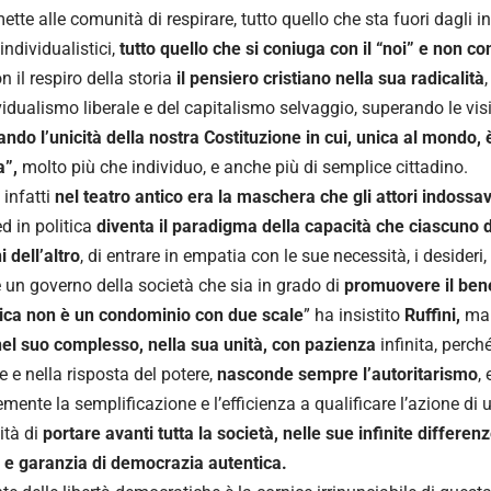
tte alle comunità di respirare, tutto quello che sta fuori dagli in
individualistici,
tutto quello che si coniuga con il “noi” e non con
n il respiro della storia
il pensiero cristiano nella sua radicalità
ividualismo liberale e del capitalismo selvaggio, superando le visi
ando l’unicità della nostra Costituzione in cui, unica al mondo, è
a”,
molto più che individuo, e anche più di semplice cittadino.
a
infatti
nel teatro antico era la maschera che gli attori indossa
ed in politica
diventa il paradigma della capacità che ciascuno 
 dell’altro
, di entrare in empatia con le sue necessità, i desideri,
e un governo della società che sia in grado di
promuovere il bene
tica non è un condominio con due scale
” ha insistito
Ruffini,
ma 
el suo complesso, nella sua unità, con pazienza
infinita, perch
e e nella risposta del potere,
nasconde sempre l’autoritarismo
,
mente la semplificazione e l’efficienza a qualificare l’azione di 
ità di
portare avanti tutta la società, nelle sue infinite differe
i, e garanzia di democrazia autentica.