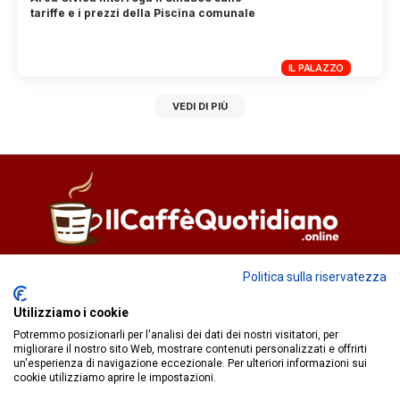
tariffe e i prezzi della Piscina comunale
IL PALAZZO
VEDI DI PIÙ
Direttore responsabile
Fiorella Falci
Politica sulla riservatezza
93100 Caltanissetta (CL)
Utilizziamo i cookie
redazione@ilcaffequotidiano.online
Potremmo posizionarli per l'analisi dei dati dei nostri visitatori, per
C.F. 92076900858
migliorare il nostro sito Web, mostrare contenuti personalizzati e offrirti
Chi siamo
un'esperienza di navigazione eccezionale. Per ulteriori informazioni sui
Privacy & Cookie Policy
cookie utilizziamo aprire le impostazioni.