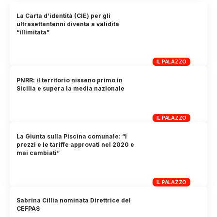
La Carta d’identità (CIE) per gli
ultrasettantenni diventa a validità
“illimitata”
IL PALAZZO
PNRR: il territorio nisseno primo in
Sicilia e supera la media nazionale
IL PALAZZO
La Giunta sulla Piscina comunale: “I
prezzi e le tariffe approvati nel 2020 e
mai cambiati”
IL PALAZZO
Sabrina Cillia nominata Direttrice del
CEFPAS