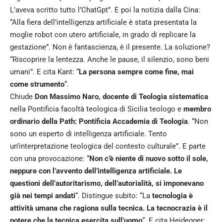
L’aveva scritto tutto l’ChatGpt”. E poi la notizia dalla Cina:
“Alla fiera dell’intelligenza artificiale è stata presentata la
moglie robot con utero artificiale, in grado di replicare la
gestazione”. Non è fantascienza, è il presente. La soluzione?
“Riscoprire la lentezza. Anche le pause, il silenzio, sono beni
umani”. E cita Kant: “
La persona sempre come fine, mai
come strumento
“.
Chiude
Don Massimo Naro, docente di Teologia sistematica
nella Pontificia facoltà teologica di Sicilia teologo e
membro
ordinario della Path: Pontificia Accademia di Teologia
. “Non
sono un esperto di intelligenza artificiale. Tento
un’interpretazione teologica del contesto culturale”. E parte
con una provocazione: “
Non c’è niente di nuovo sotto il sole,
neppure con l’avvento dell’intelligenza artificiale. Le
questioni dell’autoritarismo, dell’autorialità, si imponevano
già nei tempi andati
“. Distingue subito: “La
tecnologia è
attività umana che ragiona sulla tecnica. La tecnocrazia è il
potere che la tecnica esercita sull’uomo
“. E cita Heidegger: