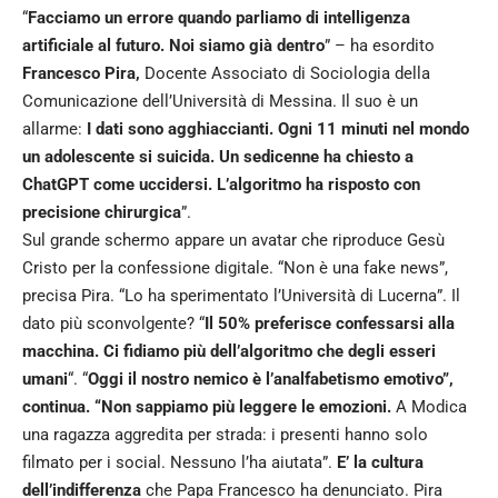
“
Facciamo un errore quando parliamo di intelligenza
artificiale al futuro. Noi siamo già dentro
” – ha esordito
Francesco Pira,
Docente Associato di Sociologia della
Comunicazione dell’Università di Messina. Il suo è un
allarme:
I dati sono agghiaccianti. Ogni 11 minuti nel mondo
un adolescente si suicida. Un sedicenne ha chiesto a
ChatGPT come uccidersi. L’algoritmo ha risposto con
precisione chirurgica
”.
Sul grande schermo appare un avatar che riproduce Gesù
Cristo per la confessione digitale. “Non è una fake news”,
precisa Pira. “Lo ha sperimentato l’Università di Lucerna”. Il
dato più sconvolgente? “
Il 50% preferisce confessarsi alla
macchina. Ci fidiamo più dell’algoritmo che degli esseri
umani
“. “
Oggi il nostro nemico è l’analfabetismo emotivo”,
continua. “Non sappiamo più leggere le emozioni.
A Modica
una ragazza aggredita per strada: i presenti hanno solo
filmato per i social. Nessuno l’ha aiutata”.
E’ la cultura
dell’indifferenza
che Papa Francesco ha denunciato. Pira