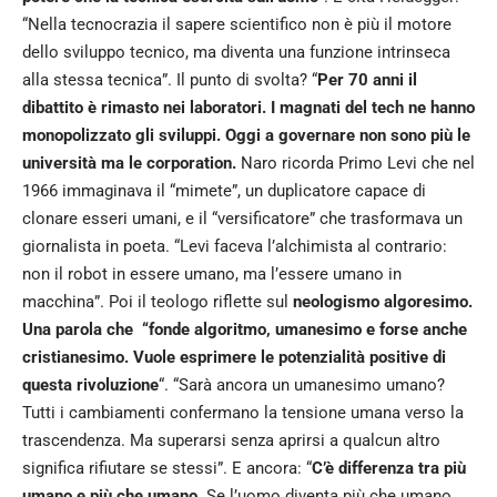
“Nella tecnocrazia il sapere scientifico non è più il motore
dello sviluppo tecnico, ma diventa una funzione intrinseca
alla stessa tecnica”. Il punto di svolta? “
Per 70 anni il
dibattito è rimasto nei laboratori. I magnati del tech ne hanno
monopolizzato gli sviluppi. Oggi a governare non sono più le
università ma le corporation.
Naro ricorda Primo Levi che nel
1966 immaginava il “mimete”, un duplicatore capace di
clonare esseri umani, e il “versificatore” che trasformava un
giornalista in poeta. “Levi faceva l’alchimista al contrario:
non il robot in essere umano, ma l’essere umano in
macchina”. Poi il teologo riflette sul
neologismo algoresimo.
Una parola che “fonde algoritmo, umanesimo e forse anche
cristianesimo. Vuole esprimere le potenzialità positive di
questa rivoluzione
“. “Sarà ancora un umanesimo umano?
Tutti i cambiamenti confermano la tensione umana verso la
trascendenza. Ma superarsi senza aprirsi a qualcun altro
significa rifiutare se stessi”. E ancora: “
C’è differenza tra più
umano e più che umano.
Se l’uomo diventa più che umano