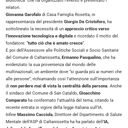
Biblioteca” che ha organizzato l’evento e presentato i
relatori.
Giovanna Garofalo
di Casa Famiglia Rosetta, in
rappresentanza del presidente
Giorgio De Cristoforo,
ha
sottolineato la necessità di un
approccio critico verso
l’innovazione tecnologica e digitale
e ricordato il motto del
fondatore: “
tutto ciò che è amato cresce
“.
E poi dell’Assessore alle Politiche Sociali e Socio Sanitarie
del Comune di Caltanissetta,
Ermanno Pasqualino
, che ha
evidenziato la sua provenienza dal mondo delle
multinazionali, un ambiente dove “si guarda più ai numeri che
alle persone”, richiamando così l’attenzione sull’importanza
di
non perdere mai di vista la centralità della persona
. Anche
il sindaco del Comune di San Cataldo,
Gioacchino
Comparato
ha confermato l’attualità del tema, citando la
recente entrata in vigore della legge italiana sull’IA.
Infine
Massimo Cacciola
, Direttore del Dipartimento di Salute
Mentale dell’ASP di Caltanissetta ha ha parlato dell’
IA,