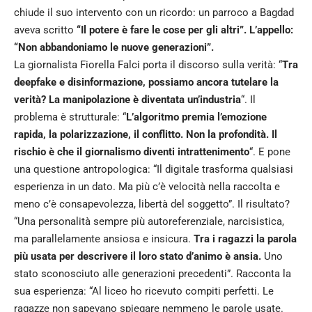
chiude il suo intervento con un ricordo: un parroco a Bagdad
aveva scritto
“Il potere è fare le cose per gli altri”. L’appello:
“Non abbandoniamo le nuove generazioni”.
La giornalista Fiorella Falci porta il discorso sulla verità: “
Tra
deepfake e disinformazione, possiamo ancora tutelare la
verità? La manipolazione è diventata un’industria
“. Il
problema è strutturale: “
L’algoritmo premia l’emozione
rapida, la polarizzazione, il conflitto. Non la profondità. Il
rischio è che il giornalismo diventi intrattenimento
“. E pone
una questione antropologica: “Il digitale trasforma qualsiasi
esperienza in un dato. Ma più c’è velocità nella raccolta e
meno c’è consapevolezza, libertà del soggetto”. Il risultato?
“Una personalità sempre più autoreferenziale, narcisistica,
ma parallelamente ansiosa e insicura.
Tra i ragazzi la parola
più usata per descrivere il loro stato d’animo è ansia.
Uno
stato sconosciuto alle generazioni precedenti”. Racconta la
sua esperienza: “Al liceo ho ricevuto compiti perfetti. Le
ragazze non sapevano spiegare nemmeno le parole usate.